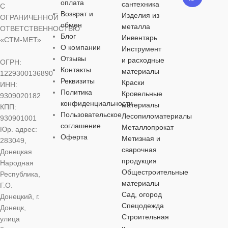
оплата
НАПРЯЖЕНИЕ
пластик
пластик
сантехника
С
Возврат и
Изделия из
ОГРАНИЧЕННОЙ
обмен
металла
ОТВЕТСТВЕННОСТЬЮ
10 А
НАПРЯЖЕНИЕ
СТЕПЕНЬ
Блог
Инвентарь
«СТМ-МЕТ»
ЗАЩИТЫ
О компании
Инструмент
Отзывы
250 В
и расходные
ОГРН:
Контакты
IP20
материалы
1229300136890
Реквизиты
Краски
ИНН:
Политика
Кровельные
9309020182
НАПРЯЖЕ
конфиденциальности
материалы
КПП:
Пользовательское
Лесопиломатериалы
930901001
250 В
соглашение
Металлопрокат
Юр. адрес:
Оферта
Метизная и
283049,
сварочная
Донецкая
продукция
Народная
Общестроительные
Республика,
материалы
Г.О.
Сад, огород
Донецкий, г.
Спецодежда
Донецк,
Строительная
улица