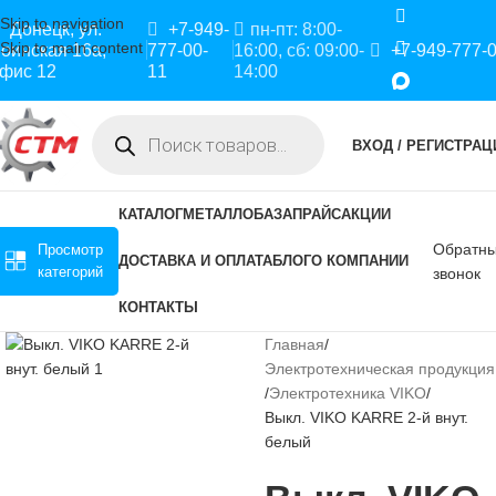
Skip to navigation
Донецк, ул.
+7-949-
пн-пт: 8:00-
Skip to main content
оинская 16а,
777-00-
16:00, сб: 09:00-
+7-949-777-
фис 12
11
14:00
ВХОД / РЕГИСТРАЦ
КАТАЛОГ
МЕТАЛЛОБАЗА
ПРАЙС
АКЦИИ
Обратн
Просмотр
ДОСТАВКА И ОПЛАТА
БЛОГ
О КОМПАНИИ
категорий
звонок
КОНТАКТЫ
Главная
Электротехническая продукция
Электротехника VIKO
Выкл. VIKO KARRE 2-й внут.
белый