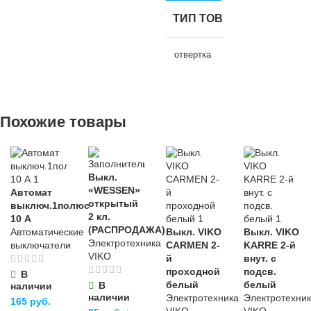
НАЗНАЧЕНИЕ
НАЗНАЧЕ
для хозяйственно-
ТИП ТОВАРА
бытовых нужд
для хозяйственно-
для хозяйств
бытовых нужд
бытовых нуж
отвертка
ЦВЕТ
черный
ЦВЕТ
ЦВЕТ
черный
НАЗНАЧЕНИЕ
МАТЕРИАЛ
Похожие товары
прозрачный
МАТЕРИАЛ
для хозяйственно-
ХБ
бытовых нужд
МАТЕРИА
ПВХ
Выкл.
ДЛИНА
11 м
БРЕНД
Sparta
«WESSEN»
Автомат
металл
,
плас
открытый
ДЛИНА
20 м
выключ.1полюс
2 кл.
10 А
ШИРИНА
МАТЕРИАЛ
(РАСПРОДАЖА)
Автоматические
Выкл. VIKO
Выкл. VIKO
Электротехника
выключатели
CARMEN 2-
KARRE 2-й
ШИРИНА
19 мм
VIKO
й
внут. с
хромованадиевая
сталь (CrV)
проходной
подсв.
В
15 мм
белый
белый
В
наличии
наличии
Электротехника
Электротехни
165
руб.
ДЛИНА
100 мм
VIKO
VIKO