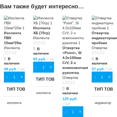
Вам также будет интересно…
Изолента
Изолента
ХБ (70гр)
Отвертка
ПВХ
Изолента
индикаторная
15мм*20м
пробник
Изолента
Отвертка
Отвертки
В
«Point», Sl
наличии
4.0х100мм
В
В
65
руб.
шт
CrV, 2-х
наличии
наличии
В КОРЗИНУ
компонентная
48
руб.
шт
37
руб.
шт
рукоятка
В КОРЗИНУ
В КОРЗИНУ
Отвертки
ТИП ТОВАРА
В
ТИП ТОВАРА
ТИП ТОВА
изолента
наличии
120
руб.
изолента
индикатор
шт
НАЗНАЧЕНИЕ
В КОРЗИНУ