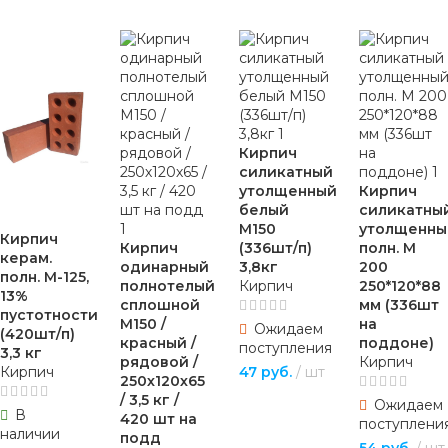
Кирпич
силикатный
утолщенный
Кирпич
белый
силикатны
М150
утолщенны
Кирпич
Кирпич
(336шт/п)
полн. М
керам.
одинарный
3,8кг
200
полн. М-125,
полнотелый
Кирпич
250*120*88
13%
сплошной
мм (336шт
пустотности
М150 /
на
Ожидаем
(420шт/п)
красный /
поддоне)
поступления
3,3 кг
рядовой /
Кирпич
Кирпич
47
руб.
шт
250х120х65
/ 3,5 кг /
ПОДРОБНЕЕ
Ожидаем
В
420 шт на
поступлени
наличии
подд
54
руб.
шт