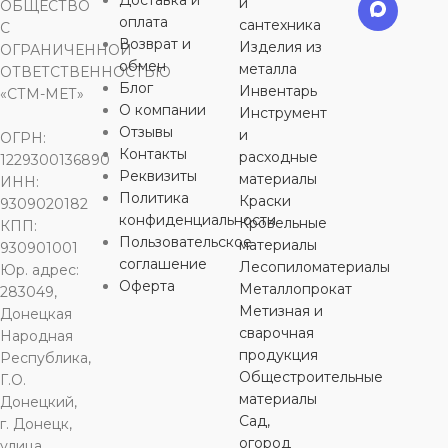
и
ОБЩЕСТВО
оплата
сантехника
С
Возврат и
Изделия из
ОГРАНИЧЕННОЙ
обмен
металла
ОТВЕТСТВЕННОСТЬЮ
Блог
Инвентарь
«СТМ-МЕТ»
О компании
Инструмент
Отзывы
и
ОГРН:
Контакты
расходные
1229300136890
Реквизиты
материалы
ИНН:
Политика
Краски
9309020182
конфиденциальности
Кровельные
КПП:
Пользовательское
материалы
930901001
соглашение
Лесопиломатериалы
Юр. адрес:
Оферта
Металлопрокат
283049,
Метизная и
Донецкая
сварочная
Народная
продукция
Республика,
Общестроительные
Г.О.
материалы
Донецкий,
Сад,
г. Донецк,
огород
улица