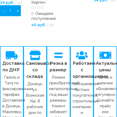
Кирпич
29
руб.
шт
ПОДРОБНЕЕ
В КОРЗИНУ
Ожидаем
поступления
40
руб.
шт
ПОДРОБНЕЕ
Доставка
Самовывоз
Резка в
Работаем
Актуаль
по ДНР
со
размер
с
цены
склада
организациями
Газель и
Режем
Цены и
Тата по
приобретённый
наличие
Донецк,
Обслуживаем
фиксированным
металлопрокат
обновляют
ул.
частных
тарифам.
под ваши
регулярно.
Воинская
покупателей,
Доставляем
размеры.
Скачайте
16а. В
строительные
в Донецк,
Клиент
прайс
рабочие
компании
Макеевку,
забирает
или
дни по
и