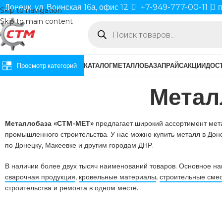
Донецк, ул. Воинская 16а, офис 12
+7-949-777-00-11
п
Skip to navigation
Skip to main content
Просмотр категорий
КАТАЛОГ
МЕТАЛЛОБАЗА
ПРАЙС
АКЦИИ
ДОСТ
Метал
Металлобаза «СТМ-МЕТ»
предлагает широкий ассортимент мета
промышленного строительства. У нас можно купить металл в Дон
по Донецку, Макеевке и другим городам ДНР.
В наличии более двух тысяч наименований товаров. Основное н
сварочная продукция
,
кровельные материалы
,
строительные сме
строительства и ремонта в одном месте.