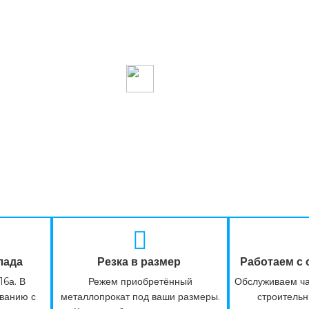
лада
Резка в размер
Работаем с
16а. В
Режем приобретённый
Обслуживаем ча
ованию с
металлопрокат под ваши размеры.
строитель