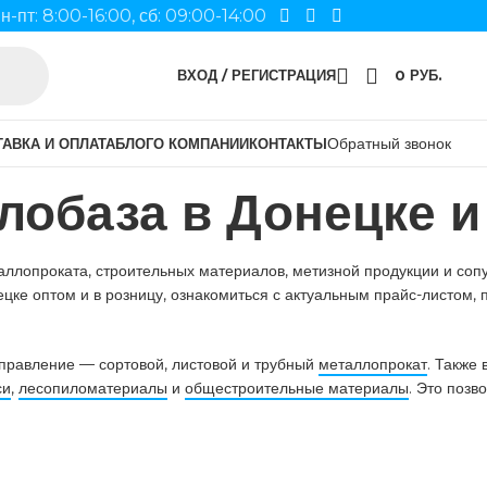
н-пт: 8:00-16:00, сб: 09:00-14:00
ВХОД / РЕГИСТРАЦИЯ
0
РУБ.
Обратный звонок
АВКА И ОПЛАТА
БЛОГ
О КОМПАНИИ
КОНТАКТЫ
лобаза в Донецке 
ллопроката, строительных материалов, метизной продукции и сопу
ецке оптом и в розницу, ознакомиться с актуальным прайс-листом
аправление — сортовой, листовой и трубный
металлопрокат
. Также
си
,
лесопиломатериалы
и
общестроительные материалы
. Это поз