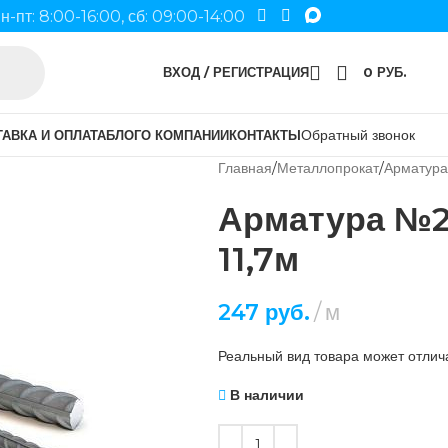
н-пт: 8:00-16:00, сб: 09:00-14:00
ВХОД / РЕГИСТРАЦИЯ
0
РУБ.
Обратный звонок
АВКА И ОПЛАТА
БЛОГ
О КОМПАНИИ
КОНТАКТЫ
Главная
Металлопрокат
Арматура
Арматура №2
11,7м
247
руб.
м
Реальный вид товара может отлича
В наличии