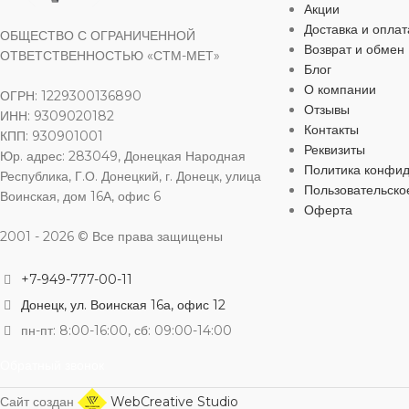
Акции
ФОРМА
Круглая
ФОРМА
К
Доставка и оплат
ОБЩЕСТВО С ОГРАНИЧЕННОЙ
ТИП СТАЛИ
Возврат и обмен
ОТВЕТСТВЕННОСТЬЮ «СТМ-МЕТ»
Блог
ГОСТ
52544‑2006
ГОСТ
525
О компании
ОГРН: 1229300136890
МАКС. СВА
Отзывы
ИНН: 9309020182
Контакты
КЛАСС
А500С
КЛАСС
КПП: 930901001
А
Реквизиты
Юр. адрес: 283049, Донецкая Народная
Политика конфи
Республика, Г.О. Донецкий, г. Донецк, улица
МАТЕРИАЛ
Сталь
МАТЕРИАЛ
Пользовательско
Воинская, дом 16А, офис 6
Оферта
2001 - 2026 © Все права защищены
СПОСОБ ИЗГОТОВЛЕНИЯ
СПОСОБ И
+7-949-777-00-11
Горячекатаный
Горячекатаный
Донецк, ул. Воинская 16а, офис 12
пн-пт: 8:00-16:00, сб: 09:00-14:00
ТИП ПРОКАТА
Сортовой
ТИП ПРОКА
Обратный звонок
ТИП СТАЛИ
Чёрная
ТИП СТАЛИ
Сайт создан
WebCreative Studio