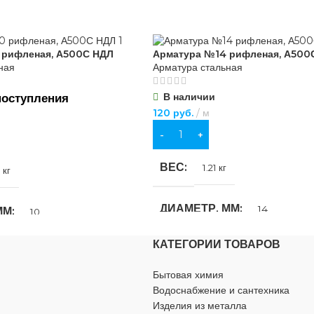
350 мм
 рифленая, А500С НДЛ
Арматура №14 рифленая, А500С
ная
Арматура стальная
ИЕ
В наличии
оступления
дуговая сварка
120
руб.
м
В КОРЗИНУ
А
Электроды
ВЕС
1.21 кг
 кг
Л-11
ДИАМЕТР, ММ
14
ММ
10
Основное
КАТЕГОРИИ ТОВАРОВ
ДЛИНА, М
11.7
11.7
Бытовая химия
Водоснабжение и сантехника
ФАКТУРА
Рифленая
Рифленая
Изделия из металла
ВАРКИ
MMA