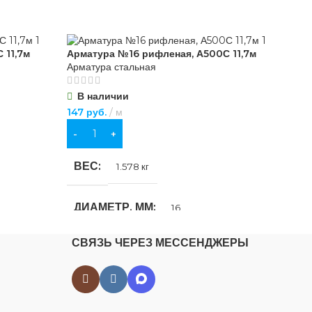
 11,7м
Арматура №16 рифленая, А500С 11,7м
Кру
Арматура стальная
Арм
В наличии
В
147
руб.
м
44
В КОРЗИНУ
В
ВЕС
В
1.578 кг
ДИАМЕТР, ММ
Д
16
СВЯЗЬ ЧЕРЕЗ МЕССЕНДЖЕРЫ
ДЛИНА, М
Д
11.7
ФАКТУРА
Ф
Рифленая