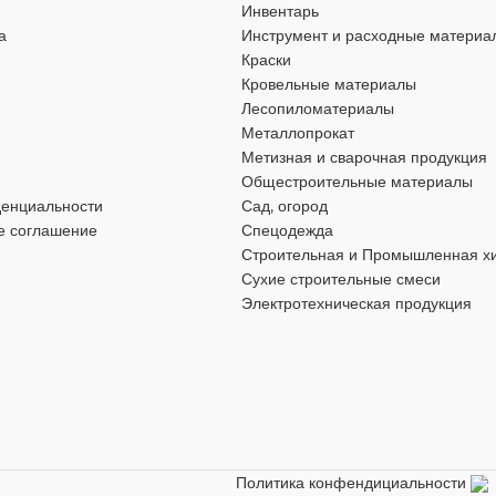
Инвентарь
ФОРМА
Круглая
руглая
а
Инструмент и расходные материа
Краски
Нержавеющая
Кровельные материалы
ГОСТ
52544‑2006
44‑2006
Лесопиломатериалы
РОЧНЫЙ ТОК
120 А
Металлопрокат
Метизная и сварочная продукция
КЛАСС
А500С
500С
Общестроительные материалы
денциальности
Сад, огород
МАТЕРИАЛ
Сталь
е соглашение
Спецодежда
Сталь
Строительная и Промышленная х
Сухие строительные смеси
СПОСОБ ИЗГОТОВЛЕНИЯ
ЗГОТОВЛЕНИЯ
Электротехническая продукция
Горячекатаный
ТИП ПРОКАТА
Сортовой
ТА
Сортовой
ТИП СТАЛИ
Чёрная
Чёрная
Политика конфендициальности