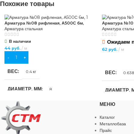
Похожие товары
ВИД РАБОТ
универсальные
ДЛИНА, М
МАТЕРИАЛ
пластик
,
стекло
Арматура №08 рифленая, А500С 6м,
Арматура №10
Арматура стальная
Арматура сталь
НАЗНАЧЕН
ОСОБЕННОСТИ
В наличии
Ожидаем п
Ручная электро
44
руб.
м
62
руб.
м
установка защитного стекла
В КОРЗИНУ
ПОДРОБНЕЕ
ТИП ТОВАР
ВЕС
0.4 кг
ВЕС
0.638
МАРКА
Ц
ДИАМЕТР, ММ
8
ДИАМЕТР, 
ПОКРЫТИЕ
МЕНЮ
ДЛИНА, М
6
ДЛИНА, М
ВЕС
5 кг
Каталог
Металлобаза
ФАКТУРА
Рифленая
ФАКТУРА
Прайс
СПОСОБ С