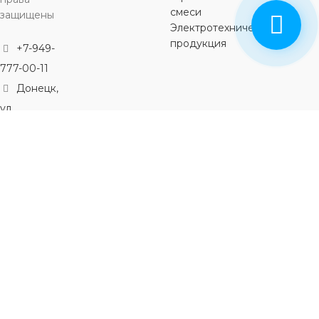
смеси
защищены
Электротехническая
продукция
+7-949-
777-00-11
Донецк,
ул.
Воинская
16а, офис 12
пн-пт:
8:00-16:00,
сб: 09:00-
14:00
Обратный
звонок
Политика
Сайт создан
конфендициальности