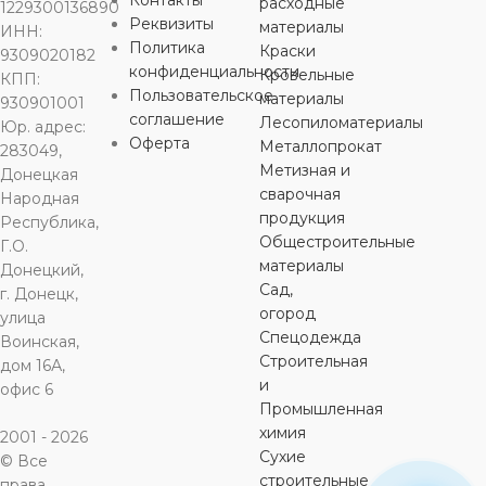
Контакты
расходные
1229300136890
Реквизиты
материалы
ИНН:
Политика
Краски
9309020182
конфиденциальности
Кровельные
КПП:
Пользовательское
материалы
930901001
соглашение
Лесопиломатериалы
Юр. адрес:
Оферта
Металлопрокат
283049,
Метизная и
Донецкая
сварочная
Народная
продукция
Республика,
Общестроительные
Г.О.
материалы
Донецкий,
Сад,
г. Донецк,
огород
улица
Спецодежда
Воинская,
Строительная
дом 16А,
и
офис 6
Промышленная
химия
2001 - 2026
Сухие
© Все
строительные
права