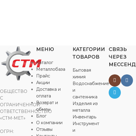
МЕНЮ
КАТЕГОРИИ
СВЯЗЬ
ТОВАРОВ
ЧЕРЕЗ
Каталог
МЕССЕН
Металлобаза
Бытовая
Прайс
химия
Акции
Водоснабжение
Доставка и
и
ОБЩЕСТВО
оплата
сантехника
С
Возврат и
Изделия из
ОГРАНИЧЕННОЙ
обмен
металла
ОТВЕТСТВЕННОСТЬЮ
Блог
Инвентарь
«СТМ-МЕТ»
О компании
Инструмент
Отзывы
и
ОГРН: