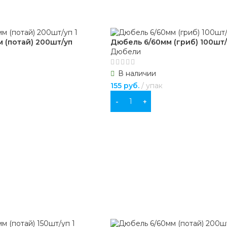
 (потай) 200шт/уп
Дюбель 6/60мм (гриб) 100шт/
Дюбели
В наличии
155
руб.
упак
В КОРЗИНУ