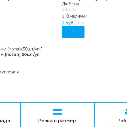
Дюбели
В наличии
2
руб.
шт
В КОРЗИНУ
м (потай) 50шт/уп
тупления
лада
Резка в размер
Раб