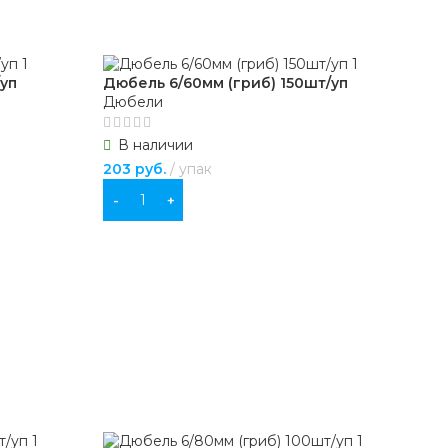
уп
Дюбель 6/60мм (гриб) 150шт/уп
Дюбели
В наличии
203
руб.
упак
В КОРЗИНУ