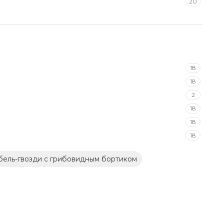
20
18
18
2
18
18
18
ель-гвозди с грибовидным бортиком