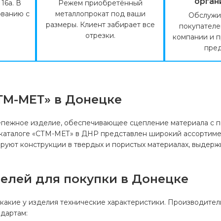
орган
16а. В
Режем приобретённый
ованию с
металлопрокат под ваши
Обслужи
размеры. Клиент забирает все
покупателе
отрезки.
компании и 
пред
ТМ-МЕТ» в Донецке
епежное изделие, обеспечивающее сцепление материала с пов
 каталоге «СТМ-МЕТ» в ДНР представлен широкий ассортиме
руют конструкции в твердых и пористых материалах, выдержив
елей для покупки в Донецке
 какие у изделия технические характеристики. Производите
ндартам: