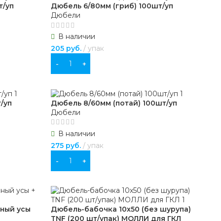
т/уп
Дюбель 6/80мм (гриб) 100шт/уп
Дюбели
В наличии
205
руб.
упак
В КОРЗИНУ
/уп
Дюбель 8/60мм (потай) 100шт/уп
Дюбели
В наличии
275
руб.
упак
В КОРЗИНУ
рный усы
Дюбель-бабочка 10х50 (без шурупа)
TNF (200 шт/упак) МОЛЛИ для ГКЛ