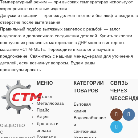
Температурный режим — при высоких температурах используют
жаропрочные вытяжные изделия.
Допуски и посадки — крепеж должен плотно и без люфта входить в
отверстие после вытягивания.
Правильный подбор вытяжных заклепок с резьбой — залог
надежного и долговечного соединения деталей. Купить заклепки
поштучно из различных материалов в ДНР можно в интернет-
магазине «СТМ-МЕТ«. Переходите в каталог и изучайте
предложение. Свяжитесь с нашими менеджерами для уточнения
деталей, если возникнут вопросы. Будем рады
проконсультировать.
МЕНЮ
КАТЕГОРИИ
СВЯЗЬ
ТОВАРОВ
ЧЕРЕЗ
Каталог
МЕССЕНД
Металлобаза
Бытовая
Прайс
химия
Акции
Водоснабжение
Доставка и
и
ОБЩЕСТВО
оплата
сантехника
С
Возврат и
Изделия из