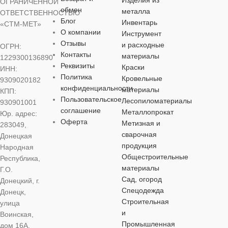
ОГРАНИЧЕННОЙ
обмен
металла
ОТВЕТСТВЕННОСТЬЮ
Блог
Инвентарь
«СТМ-МЕТ»
О компании
Инструмент
Отзывы
и расходные
ОГРН:
Контакты
материалы
1229300136890
Реквизиты
Краски
ИНН:
Политика
Кровельные
9309020182
конфиденциальности
материалы
КПП:
Пользовательское
Лесопиломатериалы
930901001
соглашение
Металлопрокат
Юр. адрес:
Оферта
Метизная и
283049,
сварочная
Донецкая
продукция
Народная
Общестроительные
Республика,
материалы
Г.О.
Сад, огород
Донецкий, г.
Спецодежда
Донецк,
Строительная
улица
и
Воинская,
Промышленная
дом 16А,