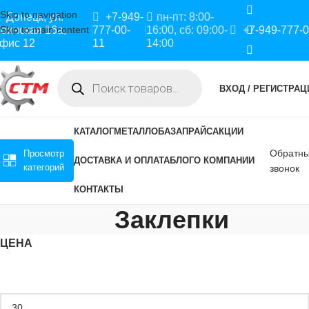
Skip to navigation
Донецк, ул.
+7-949-
пн-пт: 8:00-
Skip to main content
оинская 16а,
777-00-
16:00, сб: 09:00-
+7-949-777-
фис 12
11
14:00
ВХОД / РЕГИСТРАЦ
КАТАЛОГ
МЕТАЛЛОБАЗА
ПРАЙС
АКЦИИ
Обратн
Просмотр
ДОСТАВКА И ОПЛАТА
БЛОГ
О КОМПАНИИ
категорий
звонок
КОНТАКТЫ
Заклепки
ЦЕНА