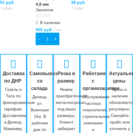
51
руб.
39
руб.
4,8 мм
упак
упак
Заклепки
В КОРЗИНУ
ПОДРОБНЕЕ
В наличии
505
руб.
шт
В КОРЗИНУ
Доставка
Самовывоз
Резка в
Работаем
Актуальн
по ДНР
со
размер
с
цены
склада
организациями
Газель и
Режем
Цены и
Тата по
приобретённый
наличие
Донецк,
Обслуживаем
фиксированным
металлопрокат
обновляютс
ул.
частных
тарифам.
под ваши
регулярно.
Воинская
покупателей,
Доставляем
размеры.
Скачайте
16а. В
строительные
в Донецк,
Клиент
прайс или
рабочие
компании
Макеевку,
забирает
уточните у
дни по
и