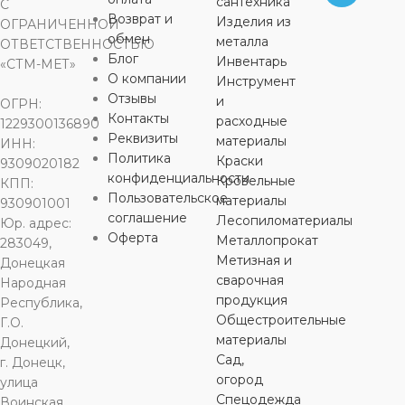
сантехника
С
Возврат и
Изделия из
ОГРАНИЧЕННОЙ
обмен
металла
ОТВЕТСТВЕННОСТЬЮ
Блог
Инвентарь
«СТМ-МЕТ»
О компании
Инструмент
Отзывы
и
ОГРН:
Контакты
расходные
1229300136890
Реквизиты
материалы
ИНН:
Политика
Краски
9309020182
конфиденциальности
Кровельные
КПП:
Пользовательское
материалы
930901001
соглашение
Лесопиломатериалы
Юр. адрес:
Оферта
Металлопрокат
283049,
Метизная и
Донецкая
сварочная
Народная
продукция
Республика,
Общестроительные
Г.О.
материалы
Донецкий,
Сад,
г. Донецк,
огород
улица
Спецодежда
Воинская,