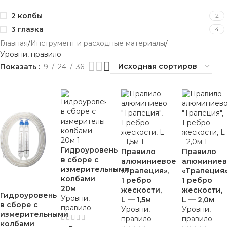
2 колбы
2
3 глазка
4
Главная
Инструмент и расходные материалы
Уровни, правило
Показать
9
24
36
Гидроуровень
Правило
Правило
в сборе с
алюминиевое
алюминиев
измерительными
«Трапеция»,
«Трапеция»
колбами
1 ребро
1 ребро
20м
жескости,
жескости,
Гидроуровень
Уровни,
L — 1,5м
L — 2,0м
в сборе с
правило
Уровни,
Уровни,
измерительными
правило
правило
колбами