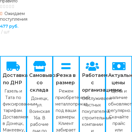
правило
Ожидаем
поступления
477
руб.
шт
ПОДРОБНЕЕ
Доставка
Самовывоз
Резка в
Работаем
Актуаль
по ДНР
со
размер
с
цены
склада
организациями
Газель и
Режем
Цены и
Тата по
приобретённый
наличие
Донецк,
Обслуживаем
фиксированным
металлопрокат
обновляют
ул.
частных
тарифам.
под ваши
регулярно.
Воинская
покупателей,
Доставляем
размеры.
Скачайте
16а. В
строительные
в Донецк,
Клиент
прайс
рабочие
компании
Макеевку,
забирает
или
дни по
и