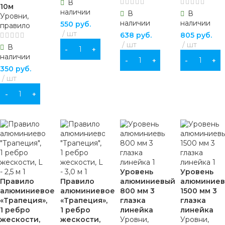
В
10м
наличии
В
В
Уровни,
наличии
наличии
550
руб.
правило
шт
638
руб.
805
руб.
шт
шт
В
В КОРЗИНУ
наличии
В КОРЗИНУ
В КОРЗИНУ
350
руб.
шт
В КОРЗИНУ
Уровень
Уровень
Правило
Правило
алюминиевый
алюминие
алюминиевое
алюминиевое
800 мм 3
1500 мм 3
«Трапеция»,
«Трапеция»,
глазка
глазка
1 ребро
1 ребро
линейка
линейка
жескости,
жескости,
Уровни,
Уровни,