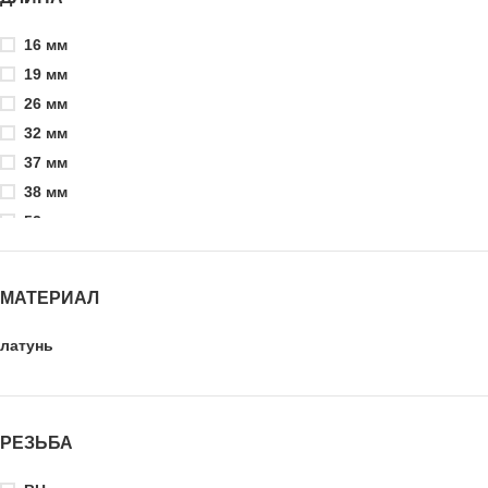
1"
2"
16 мм
3/4"
19 мм
15 мм
26 мм
20 мм
32 мм
25 мм
37 мм
32 мм
38 мм
40 мм
52 мм
50 мм
60 мм
МАТЕРИАЛ
латунь
РЕЗЬБА