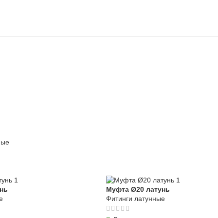
ные
нь
Муфта Ø20 латунь
е
Фитинги латунные