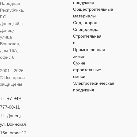
3/4″
,
Ду 20
продукция
Народная
Общестроительные
Республика,
материалы
РЕЗЬБА
НР
Г.О.
ОСОБЕНН
Сад, огород
Донецкий, г.
Спецодежда
Донецк,
антимагнитны
ВИД ФИТИНГА
Строительная
улица
и
Воинская,
Промышленная
ТИП
дом 16А,
соединительный
химия
ПРИСОЕД
офис 6
Сухие
строительные
2001 - 2026
муфтовый
смеси
© Все права
Электротехническая
защищены
продукция
ДИАМЕТР
РЕЗЬБЫ
+7-949-
777-00-11
3″
Донецк,
ул. Воинская
РЕЗЬБА
16а, офис 12