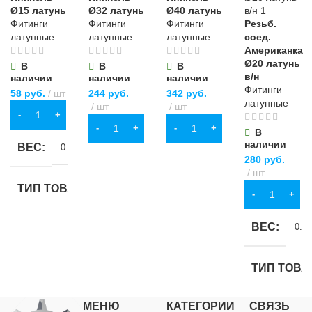
Ø15 латунь
Ø32 латунь
Ø40 латунь
Фитинги
Фитинги
Фитинги
Резьб.
латунные
латунные
латунные
соед.
Американка
Ø20 латунь
В
В
В
в/н
наличии
наличии
наличии
Фитинги
58
руб.
шт
244
руб.
342
руб.
латунные
шт
шт
В КОРЗИНУ
В КОРЗИНУ
В КОРЗИНУ
В
наличии
ВЕС
0.021 кг
280
руб.
шт
ТИП ТОВАРА
В КОРЗИНУ
ниппель
ВЕС
0.11
НАЗНАЧЕНИЕ
ТИП ТОВА
для водоснабжения
,
для
разъёмное со
МЕНЮ
КАТЕГОРИИ
СВЯЗЬ