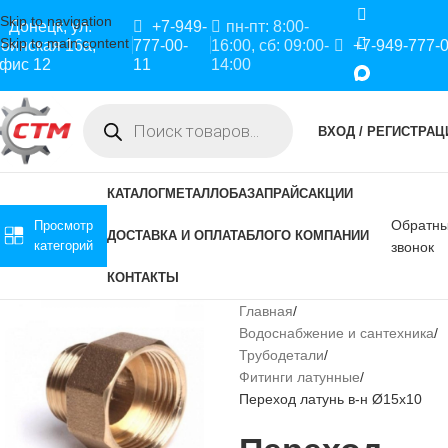
Skip to navigation
Донецк, ул.
+7-949-
пн-пт: 8:00-
Skip to main content
оинская 16а,
777-00-
16:00, сб: 09:00-
+7-949-777-
фис 12
11
14:00
ВХОД / РЕГИСТРАЦ
КАТАЛОГ
МЕТАЛЛОБАЗА
ПРАЙС
АКЦИИ
Обратн
Просмотр
ДОСТАВКА И ОПЛАТА
БЛОГ
О КОМПАНИИ
категорий
звонок
КОНТАКТЫ
Главная
Водоснабжение и сантехника
Трубодетали
Фитинги латунные
Переход латунь в-н Ø15х10