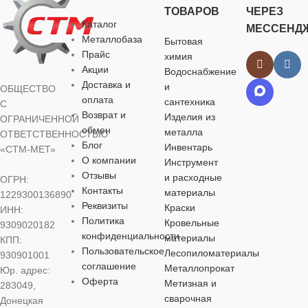
газоснабжения
,
для
(американка)
ТОВАРОВ
ЧЕРЕЗ
отопления
Каталог
МЕССЕНД
Металлобаза
Бытовая
НАЗНАЧЕ
МАТЕРИАЛ
Прайс
химия
Акции
Водоснабжение
для водосна
Доставка и
и
латунь
ОБЩЕСТВО
оплата
сантехника
С
Возврат и
Изделия из
БРЕНД
ОГРАНИЧЕННОЙ
ДИАМЕТР
15 мм
обмен
металла
ОТВЕТСТВЕННОСТЬЮ
Блог
Инвентарь
«СТМ-МЕТ»
ЦВЕТ
ж
О компании
Инструмент
ТИП
Отзывы
и расходные
ОГРН:
ПРИСОЕДИНЕНИЯ
Контакты
материалы
1229300136890
МАТЕРИА
Реквизиты
Краски
ИНН:
резьбовой
Политика
Кровельные
9309020182
латунь
конфиденциальности
материалы
КПП:
Пользовательское
Лесопиломатериалы
930901001
ДИАМЕТР
соглашение
Металлопрокат
Юр. адрес:
РЕЗЬБЫ
ДИАМЕТР
Оферта
Метизная и
283049,
сварочная
Донецкая
1/2″