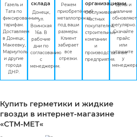
склада
организациями
Газель и
Режем
Цены и
Тата по
приобретённый
наличие
Донецк,
Обслуживаем
фиксированным
металлопрокат
обновляют
ул.
частных
тарифам.
под ваши
регулярно.
Воинская
покупателей,
Доставляем
размеры.
Скачайте
16а. В
строительные
в Донецк,
Клиент
прайс
рабочие
компании
Макеевку,
забирает
или
дни по
и
Мариуполь
все
уточните
согласованию
производственные
и другие
отрезки.
у
с
предприятия.
города
менеджера
менеджером.
ДНР.
Купить герметики и жидкие
гвозди в интернет-магазине
«СТМ-МЕТ«