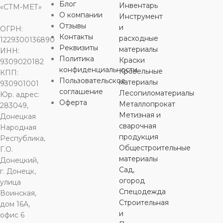
Блог
Инвентарь
«СТМ-МЕТ»
О компании
Инструмент
Отзывы
и
ОГРН:
Контакты
расходные
1229300136890
Реквизиты
материалы
ИНН:
Политика
Краски
9309020182
конфиденциальности
Кровельные
КПП:
Пользовательское
материалы
930901001
соглашение
Лесопиломатериалы
Юр. адрес:
Оферта
Металлопрокат
283049,
Метизная и
Донецкая
сварочная
Народная
продукция
Республика,
Общестроительные
Г.О.
материалы
Донецкий,
Сад,
г. Донецк,
огород
улица
Спецодежда
Воинская,
Строительная
дом 16А,
и
офис 6