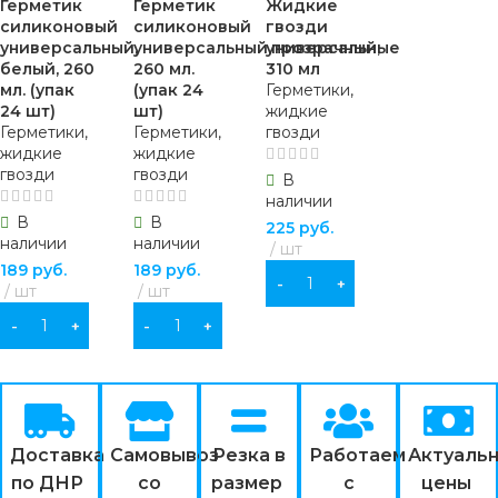
Герметик
Герметик
Жидкие
силиконовый
силиконовый
гвозди
универсальный,
универсальный,прозрачный,
универсальные
белый, 260
260 мл.
310 мл
мл. (упак
(упак 24
Герметики,
24 шт)
шт)
жидкие
Герметики,
Герметики,
гвозди
жидкие
жидкие
гвозди
гвозди
В
наличии
В
В
225
руб.
наличии
наличии
шт
189
руб.
189
руб.
В КОРЗИНУ
шт
шт
В КОРЗИНУ
В КОРЗИНУ
Доставка
Самовывоз
Резка в
Работаем
Актуаль
по ДНР
со
размер
с
цены