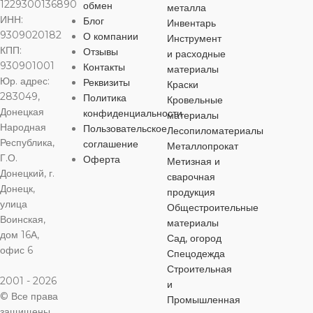
1229300136890
обмен
металла
ИНН:
Блог
Инвентарь
9309020182
О компании
Инструмент
КПП:
Отзывы
и расходные
930901001
Контакты
материалы
Юр. адрес:
Реквизиты
Краски
283049,
Политика
Кровельные
Донецкая
конфиденциальности
материалы
Народная
Пользовательское
Лесопиломатериалы
Республика,
соглашение
Металлопрокат
Г.О.
Оферта
Метизная и
Донецкий, г.
сварочная
Донецк,
продукция
улица
Общестроительные
Воинская,
материалы
дом 16А,
Сад, огород
офис 6
Спецодежда
Строительная
2001 - 2026
и
© Все права
Промышленная
защищены