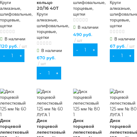
Круги
кольцо
шлифовальные,
Круги
алмазные,
20/16 40Т
торцевые,
алмазные,
шлифовальные,
Круги
щетки
шлифовальн
торцевые,
алмазные,
торцевые,
щетки
шлифовальные,
щетки
В наличии
торцевые,
490
руб.
щетки
В наличии
В наличии
шт
120
руб.
шт
67
руб.
шт
В КОРЗИНУ
В наличии
В КОРЗИНУ
В КОРЗИНУ
670
руб.
шт
В КОРЗИНУ
Диск
Диск
Диск
Диск
торцевой
торцевой
торцевой
торцевой
лепестковый
лепестковый
лепестковый
лепестковы