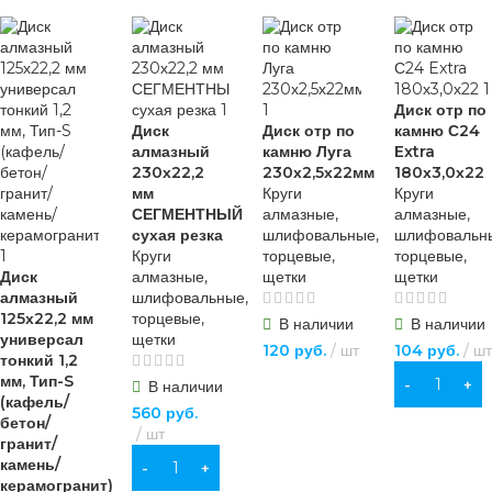
Диск отр по
Диск
Диск отр по
камню С24
алмазный
камню Луга
Extra
230х22,2
230х2,5х22мм
180х3,0х22
мм
Круги
Круги
СЕГМЕНТНЫЙ
алмазные,
алмазные,
сухая резка
шлифовальные,
шлифовальн
Круги
торцевые,
торцевые,
Диск
алмазные,
щетки
щетки
алмазный
шлифовальные,
125х22,2 мм
торцевые,
В наличии
В наличии
универсал
щетки
120
руб.
шт
104
руб.
шт
тонкий 1,2
мм, Тип-S
В КОРЗИНУ
В КОРЗИНУ
В наличии
(кафель/
560
руб.
бетон/
шт
гранит/
камень/
В КОРЗИНУ
керамогранит)