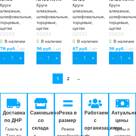
Круги
Круги
Круги
Круги
алмазные,
алмазные,
алмазные,
алмазные,
шлифовальные,
шлифовальные,
шлифовальные,
шлифовальн
торцевые,
торцевые,
торцевые,
торцевые,
щетки
щетки
щетки
щетки
В наличии
В наличии
В наличии
В наличии
78
руб.
шт
96
руб.
шт
67
руб.
шт
96
руб.
шт
В КОРЗИНУ
В КОРЗИНУ
В КОРЗИНУ
В КОРЗИНУ
1
2
→
Доставка
Самовывоз
Резка в
Работаем
Актуальн
по ДНР
со
размер
с
цены
склада
организациями
Газель и
Режем
Цены и
Тата по
приобретённый
наличие