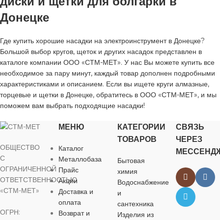
диски и щетки для болгарки в
Донецке
Где купить хорошие насадки на электроинструмент в Донецке?
Большой выбор кругов, щеток и других насадок представлен в
каталоге компании ООО «СТМ-МЕТ». У нас Вы можете купить все
необходимое за пару минут, каждый товар дополнен подробными
характеристиками и описанием. Если вы ищете круги алмазные,
торцевые и щетки в Донецке, обратитесь в ООО «СТМ-МЕТ», и мы
поможем вам выбрать подходящие насадки!
МЕНЮ
КАТЕГОРИИ
СВЯЗЬ
ТОВАРОВ
ЧЕРЕЗ
ОБЩЕСТВО
Каталог
МЕССЕНД
С
Металлобаза
Бытовая
ОГРАНИЧЕННОЙ
Прайс
химия
ОТВЕТСТВЕННОСТЬЮ
Акции
Водоснабжение
«СТМ-МЕТ»
Доставка и
и
оплата
сантехника
ОГРН:
Возврат и
Изделия из