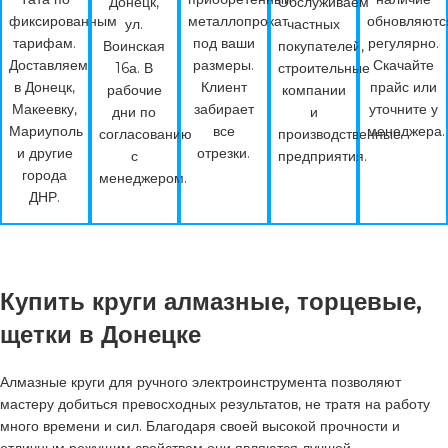
Донецк,
Обслуживаем
фиксированным
металлопрокат
обновляютс
ул.
частных
тарифам.
под ваши
регулярно.
Воинская
покупателей,
Доставляем
размеры.
Скачайте
16а. В
строительные
в Донецк,
Клиент
прайс или
рабочие
компании
Макеевку,
забирает
уточните у
дни по
и
Мариуполь
все
менеджера.
согласованию
производственные
и другие
отрезки.
с
предприятия.
города
менеджером.
ДНР.
Купить круги алмазные, торцевые,
щетки в Донецке
Алмазные круги для ручного электроинструмента позволяют
мастеру добиться превосходных результатов, не тратя на работу
много времени и сил. Благодаря своей высокой прочности и
отличным режущим свойствам они являются лучшей