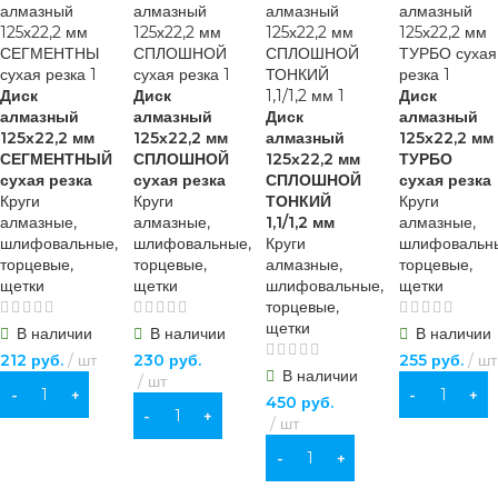
по металлу
1
посадочное место - 22 мм
12
чашка
2
Диск
Диск
Диск
алмазный
алмазный
Диск
алмазный
125х22,2 мм
125х22,2 мм
алмазный
125х22,2 мм
СЕГМЕНТНЫЙ
СПЛОШНОЙ
125х22,2 мм
ТУРБО
сухая резка
сухая резка
СПЛОШНОЙ
сухая резка
Круги
Круги
ТОНКИЙ
Круги
алмазные,
алмазные,
1,1/1,2 мм
алмазные,
шлифовальные,
шлифовальные,
Круги
шлифовальн
торцевые,
торцевые,
алмазные,
торцевые,
щетки
щетки
шлифовальные,
щетки
торцевые,
щетки
В наличии
В наличии
В наличии
212
руб.
шт
230
руб.
255
руб.
шт
В наличии
шт
В КОРЗИНУ
В КОРЗИНУ
450
руб.
В КОРЗИНУ
шт
В КОРЗИНУ