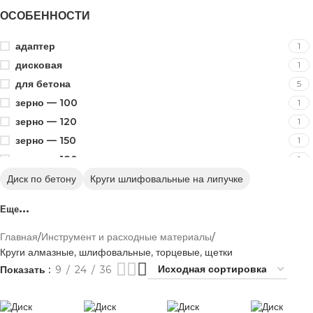
ОСОБЕННОСТИ
адаптер
1
дисковая
1
для бетона
5
зерно — 100
1
зерно — 120
1
зерно — 150
1
зерно — 180
1
зерно — 40
Диск по бетону
Круги шлифовальные на липучке
2
зерно — 60
2
Еще
зерно — 80
2
лепесковый
5
Главная
Инструмент и расходные материалы
Круги алмазные, шлифовальные, торцевые, щетки
липучка
6
Показать
9
24
36
М 14
2
по дереву
2
по камню
3