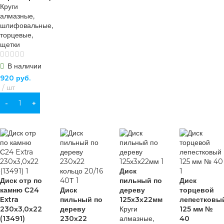
Круги
алмазные,
шлифовальные,
торцевые,
щетки
В наличии
920
руб.
шт
В КОРЗИНУ
Диск
Диск отр по
пильный по
Диск
камню С24
Диск
дереву
торцевой
Extra
пильный по
125х3х22мм
лепестковы
230х3,0х22
дереву
Круги
125 мм №
(13491)
230х22
алмазные,
40