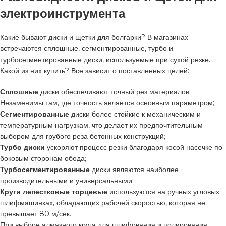
электроинструмента
Какие бывают диски и щетки для болгарки? В магазинах
встречаются сплошные, сегментированные, турбо и
турбосегментированные диски, используемые при сухой резке.
Какой из них купить? Все зависит о поставленных целей:
Сплошные
диски обеспечивают точный рез материалов.
Незаменимы там, где точность является основным параметром;
Сегментированные
диски более стойкие к механическим и
температурным нагрузкам, что делает их предпочтительным
выбором для грубого реза бетонных конструкций;
Турбо диски
ускоряют процесс резки благодаря косой насечке по
боковым сторонам обода;
Турбосегментированные
диски являются наиболее
производительными и универсальными;
Круги лепестковые торцевые
используются на ручных угловых
шлифмашинках, обладающих рабочей скоростью, которая не
превышает 80 м/сек.
При выборе алмазного круга для шлифования и полирования