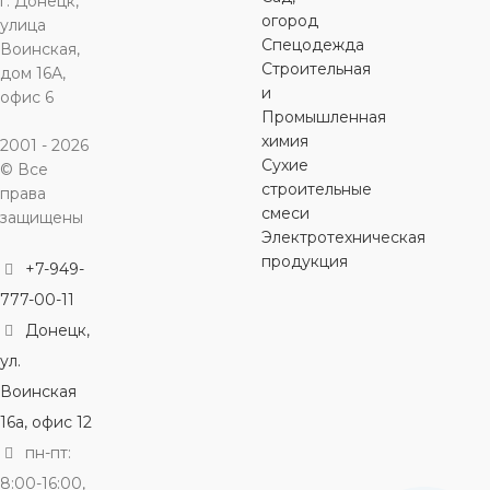
г. Донецк,
огород
улица
ДИАМЕТР
ДИАМЕТР
ДИАМЕТР
ДИАМЕТ
Спецодежда
Воинская,
Строительная
дом 16А,
6,0 мм
6,0 мм
6,0 мм
6,0 мм
и
офис 6
Промышленная
химия
2001 - 2026
ОСОБЕННОСТИ
ОСОБЕННОСТИ
ОСОБЕННОСТИ
ОСОБЕН
Сухие
© Все
строительные
права
для бетона
,
для
для бетона
,
для
для бетона
,
для
для бетона
,
смеси
защищены
газобетона
,
для
газобетона
,
для
газобетона
,
для
газобетона
Электротехническая
гранита
,
для
гранита
,
для
гранита
,
для
гранита
,
для
продукция
дерева
,
для
дерева
,
для
дерева
,
для
дерева
,
для
+7-949-
кирпича
кирпича
кирпича
кирпича
777-00-11
Донецк,
ул.
Воинская
16а, офис 12
пн-пт:
8:00-16:00,