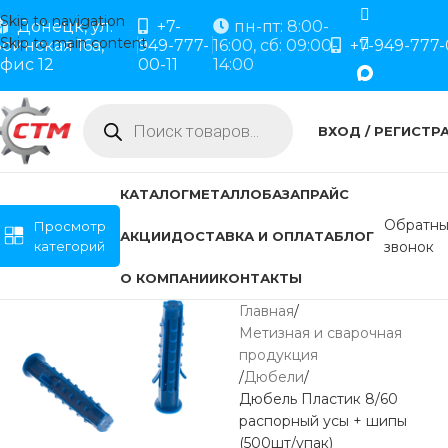
Skip to navigation
Донецк, ул.
+7-
пн-пт: 8:00-
Skip to main content
оинская 16а,
949-777-
16:00, сб: 09:00-
+7-949-777-
фис 12
00-11
14:00
ВХОД / РЕГИСТР
КАТАЛОГ
МЕТАЛЛОБАЗА
ПРАЙС
Обратн
Просмотр
АКЦИИ
ДОСТАВКА И ОПЛАТА
БЛОГ
категорий
звонок
О КОМПАНИИ
КОНТАКТЫ
Главная
Метизная и сварочная
продукция
Дюбели
Дюбель Пластик 8/60
распорный усы + шипы
(500шт/упак)