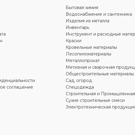
Бытовая химия
Рифленая
Водоснабжение и сантехника
ФАКТУРА
Рифленая
ВАРКИ
MMA
Изделия из металла
Круглая
Инвентарь
ФОРМА
Круглая
ата
Инструмент и расходные мате
И
Нержавеющая
н
Краски
44‑2006
Кровельные материалы
ГОСТ
52544‑2006
АРОЧНЫЙ ТОК
Лесопиломатериалы
Металлопрокат
500С
Метизная и сварочная продукц
КЛАСС
А500С
Общестроительные материалы
Л
иденциальности
Сад, огород
Сталь
МАТЕРИАЛ
кое соглашение
Спецодежда
Сталь
Строительная и Промышленная
ЗГОТОВЛЕНИЯ
Сухие строительные смеси
СПОСОБ ИЗГОТОВЛЕНИ
Электротехническая продукци
ый
Горячекатаный
АТА
Сортовой