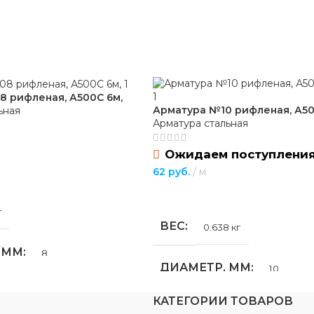
 ММ
4
350 мм
 рифленая, А500С 6м,
Арматура №10 рифленая, А5
ьная
НИЕ
Арматура стальная
родуговая сварка
Ожидаем поступлени
62
руб.
м
РА
Электроды
ПОДРОБНЕЕ
г
ВЕС
0.638 кг
Л-11
 ММ
8
ДИАМЕТР, ММ
10
Е
Основное
6
КАТЕГОРИИ ТОВАРОВ
ДЛИНА, М
11.7