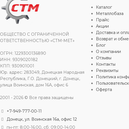
5 кг
Каталог
ФАКТУРА
ФАКТУРА
Рифленая
Металлобаза
СПОСОБ С
Прайс
ФОРМА
Акции
ФОРМА
Круглая
Доставка и опл
ТИП СТАЛ
ОБЩЕСТВО С ОГРАНИЧЕННОЙ
Возврат и обме
ОТВЕТСТВЕННОСТЬЮ «СТМ-МЕТ»
ГОСТ
525
ГОСТ
52544‑2006
Блог
МАКС. СВ
О компании
ОГРН: 1229300136890
Отзывы
КЛАСС
ИНН: 9309020182
А
КЛАСС
А500С
Контакты
КПП: 930901001
120 А
Реквизиты
Юр. адрес: 283049, Донецкая Народная
МАТЕРИА
Политика конф
МАТЕРИАЛ
Сталь
Республика, Г.О. Донецкий, г. Донецк,
Пользовательс
улица Воинская, дом 16А, офис 6
Оферта
СПОСОБ И
СПОСОБ ИЗГОТОВЛЕНИЯ
2001 - 2026 © Все права защищены
Горячекатан
Горячекатаный
+7-949-777-00-11
Донецк, ул. Воинская 16а, офис 12
ТИП ПРОК
ТИП ПРОКАТА
Сортовой
пн-пт: 8:00-16:00, сб: 09:00-14:00