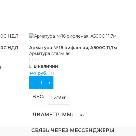
00С НДЛ
Арматура №16 рифленая, А500С 11,7м
Арм
Арматура стальная
Арм
В наличии
В
я
147
руб.
м
247
В КОРЗИНУ
В
ВЕС
В
1.578 кг
ДИАМЕТР, ММ
Д
16
СВЯЗЬ ЧЕРЕЗ МЕССЕНДЖЕРЫ
ДЛИНА, М
Д
11.7