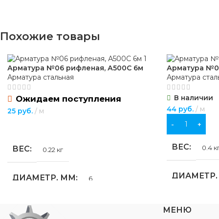
для строительства
,
для хозяйственно-
ДИАМЕТР,
бытовых нужд
Похожие товары
ДЛИНА, М
ВИД РАБОТ
универсальные
Арматура №06 рифленая, А500С 6м
Арматура №08
Арматура стальная
Арматура стал
НАЗНАЧЕ
МАТЕРИАЛ
пластик
,
стекло
В наличии
Ожидаем поступления
Ручная элект
ОСОБЕННОСТИ
44
руб.
м
25
руб.
м
В КОРЗИНУ
ПОДРОБНЕЕ
ТИП ТОВА
установка защитного стекла
ВЕС
0.4 к
ВЕС
0.22 кг
МАРКА
Ц
ДИАМЕТР,
ДИАМЕТР, ММ
6
ПОКРЫТИ
ДЛИНА, М
ДЛИНА, М
6
МЕНЮ
ВЕС