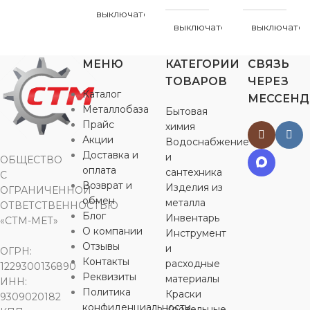
выключатель
0,2 мм
выключатель
выключател
БРЕНД
МЕНЮ
КАТЕГОРИИ
СВЯЗЬ
БРЕНД
БРЕНД
Viko
ТОВАРОВ
ЧЕРЕЗ
Mutlusan
Каталог
МЕССЕН
ЦВЕТ
ЦВЕТ
белый
б
Металлобаза
Бытовая
Прайс
ЦВЕТ
химия
белый
Акции
Водоснабжение
МАТЕРИАЛ
МАТЕРИ
Доставка и
и
ОБЩЕСТВО
МАТЕРИАЛ
оплата
сантехника
С
пластик
пластик
Возврат и
Изделия из
ОГРАНИЧЕННОЙ
обмен
металла
пластик
ОТВЕТСТВЕННОСТЬЮ
Блог
Инвентарь
«СТМ-МЕТ»
НАПРЯЖЕНИЕ
СТЕПЕНЬ
О компании
Инструмент
ЗАЩИТЫ
ВЫСОТА
90 мм
Отзывы
и
ОГРН:
250 В
Контакты
расходные
1229300136890
IP20
Реквизиты
материалы
ИНН:
ШИРИНА
Политика
Краски
9309020182
конфиденциальности
Кровельные