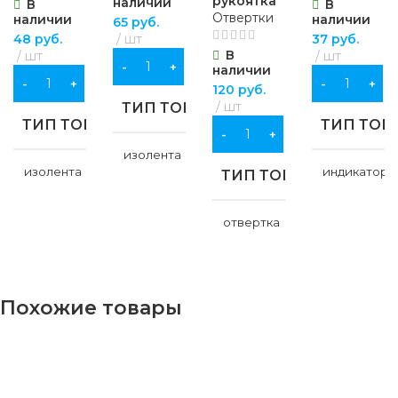
рукоятка
наличии
В
В
Отвертки
наличии
наличии
65
руб.
48
руб.
шт
37
руб.
В
шт
шт
В КОРЗИНУ
наличии
В КОРЗИНУ
В КОРЗИНУ
120
руб.
шт
ТИП ТОВАРА
ТИП ТОВАРА
ТИП ТОВ
В КОРЗИНУ
изолента
изолента
индикатор
ТИП ТОВАРА
НАЗНАЧЕНИЕ
НАЗНАЧЕНИЕ
НАЗНАЧ
отвертка
для
хозяйственно-
для хозяйственно-
для
НАЗНАЧЕНИЕ
бытовых нужд
бытовых нужд
хозяйствен
бытовых ну
Похожие товары
для хозяйственно-
ЦВЕТ
ЦВЕТ
черный
бытовых нужд
ЦВЕТ
черный
БРЕНД
МАТЕРИАЛ
Sparta
прозрачный