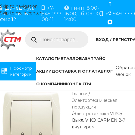
Skip to navigation
Донецк, ул.
+7-
пн-пт: 8:00-
Skip to main content
оинская 16а,
949-777-
16:00, сб: 09:00-
+7-949-777-
фис 12
00-11
14:00
ВХОД / РЕГИСТР
КАТАЛОГ
МЕТАЛЛОБАЗА
ПРАЙС
Обратн
Просмотр
АКЦИИ
ДОСТАВКА И ОПЛАТА
БЛОГ
категорий
звонок
О КОМПАНИИ
КОНТАКТЫ
Главная
Электротехническая
продукция
Электротехника VIKO
Выкл. VIKO CARMEN 2-й
внут. крем