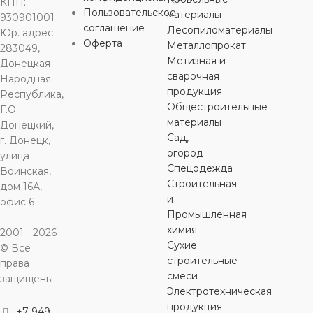
НАПРЯЖ
КПП:
90 мм
Пользовательское
материалы
930901001
соглашение
Лесопиломатериалы
Юр. адрес:
250 В
Оферта
Металлопрокат
283049,
ОСОБЕННОСТИ
Метизная и
Донецкая
сварочная
Народная
заземляющий
продукция
Республика,
контакт
Общестроительные
Г.О.
материалы
Донецкий,
СТЕПЕНЬ
Сад,
г. Донецк,
ЗАЩИТЫ
огород
улица
Спецодежда
Воинская,
Строительная
дом 16А,
IP20
и
офис 6
Промышленная
МОЩНОСТЬ
химия
2001 - 2026
Сухие
© Все
строительные
права
250 Вт
смеси
защищены
Электротехническая
НАПРЯЖЕНИЕ
продукция
+7-949-