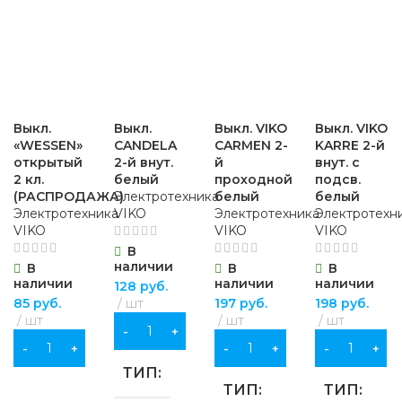
МАТЕРИАЛ
ПВХ
МАТЕРИАЛ
МАТЕРИ
ХБ
ДЛИНА
20 м
хромованадиевая
металл
,
пла
сталь (CrV)
ДЛИНА
Выкл.
Выкл.
Выкл. VIKO
Выкл. VIKO
11 м
ШИРИНА
«WESSEN»
CANDELA
CARMEN 2-
KARRE 2-й
ДЛИНА
100 мм
открытый
2-й внут.
й
внут. с
2 кл.
белый
проходной
подсв.
ШИРИНА
15 мм
(РАСПРОДАЖА)
Электротехника
белый
белый
ОСОБЕННОСТИ
Электротехника
VIKO
Электротехника
Электротехн
19 мм
VIKO
VIKO
VIKO
ОСОБЕННОСТИ
В
Sl 4.0
наличии
В
В
В
не поддерживает
наличии
наличии
наличии
128
руб.
горение,обладает
85
руб.
шт
197
руб.
198
руб.
самозатухающим
шт
шт
шт
эффектом
В КОРЗИНУ
В КОРЗИНУ
В КОРЗИНУ
В КОРЗИНУ
ТИП
ТОЛЩИНА
ТИП
ТИП