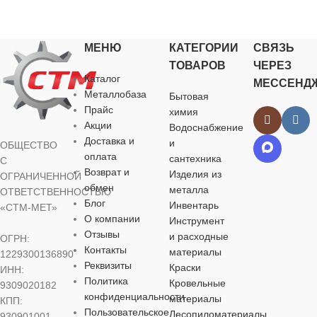
для хозяйственно-
для хозяйственно-
бытовых нужд
бытовых нужд
для хозяйственно-
для хозяйств
бытовых нужд
бытовых нуж
МЕНЮ
КАТЕГОРИИ
СВЯЗЬ
ТОВАРОВ
ЧЕРЕЗ
ЦВЕТ
ЦВЕТ
Каталог
МЕССЕНД
ЦВЕТ
ЦВЕТ
Металлобаза
Бытовая
серебристый
серебристый
Прайс
химия
серебристый
серебристый
Акции
Водоснабжение
Доставка и
и
ОБЩЕСТВО
РАЗМЕР
РАЗМЕР
оплата
сантехника
РАЗМЕР
РАЗМЕР
С
КЛЮЧА
КЛЮЧА
Возврат и
Изделия из
КЛЮЧА
КЛЮЧА
ОГРАНИЧЕННОЙ
обмен
металла
ОТВЕТСТВЕННОСТЬЮ
11 мм
14 мм
Блог
Инвентарь
«СТМ-МЕТ»
15 мм
22 мм
О компании
Инструмент
Отзывы
и расходные
МАТЕРИАЛ
МАТЕРИАЛ
ОГРН:
Контакты
МАТЕРИАЛ
МАТЕРИА
материалы
1229300136890
Реквизиты
Краски
ИНН:
хромованадиевая
хромованадиевая
Политика
Кровельные
9309020182
сталь (CrV)
сталь (CrV)
хромованадиевая
хромованади
конфиденциальности
материалы
КПП:
сталь (CrV)
сталь (CrV)
Пользовательское
Лесопиломатериалы
930901001