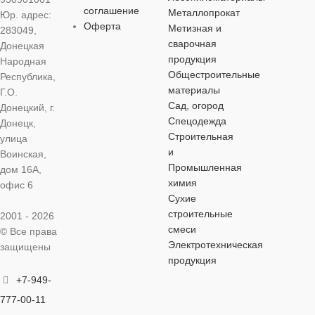
ОСОБЕННОСТИ
ОСОБЕННОСТИ
соглашение
Металлопрокат
Юр. адрес:
ОСОБЕННОСТИ
ОСОБЕНН
Оферта
Метизная и
283049,
сварочная
Донецкая
комбинированный
комбинированный
продукция
комбинированный
комбинирова
Народная
Общестроительные
Республика,
материалы
Г.О.
Сад, огород
Донецкий, г.
Спецодежда
Донецк,
Строительная
улица
и
Воинская,
Промышленная
дом 16А,
химия
офис 6
Сухие
строительные
2001 - 2026
смеси
© Все права
Электротехническая
защищены
продукция
+7-949-
777-00-11