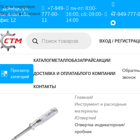
Skip to navigation
Донецк, ул.
+7-949-
пн-пт: 8:00-
Skip to main content
оинская 16а,
777-00-
16:00, сб: 09:00-
+7-949-777-
фис 12
11
14:00
ВХОД / РЕГИСТРАЦ
КАТАЛОГ
МЕТАЛЛОБАЗА
ПРАЙС
АКЦИИ
Обратн
Просмотр
ДОСТАВКА И ОПЛАТА
БЛОГ
О КОМПАНИИ
категорий
звонок
КОНТАКТЫ
Главная
Инструмент и расходные
материалы
Отвертки
Отвертка индикаторная/
пробник