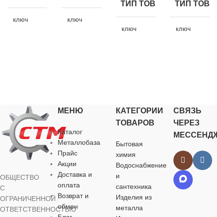
ТИП ТОВАРА
ТИП ТОВА
ключ
ключ
комбинированный
комбинированный
ключ
ключ
комбинированный
комбинирова
НАЗНАЧЕНИЕ
НАЗНАЧЕНИЕ
НАЗНАЧЕНИЕ
НАЗНАЧЕ
для хозяйственно-
для хозяйственно-
бытовых нужд
бытовых нужд
для хозяйственно-
для хозяйств
бытовых нужд
бытовых нуж
МЕНЮ
КАТЕГОРИИ
СВЯЗЬ
ЦВЕТ
ЦВЕТ
ТОВАРОВ
ЧЕРЕЗ
ЦВЕТ
ЦВЕТ
Каталог
МЕССЕНД
серебристый
серебристый
Металлобаза
Бытовая
серебристый
серебристый
Прайс
химия
Акции
Водоснабжение
РАЗМЕР
РАЗМЕР
Доставка и
и
ОБЩЕСТВО
РАЗМЕР
РАЗМЕР
КЛЮЧА
КЛЮЧА
оплата
сантехника
С
КЛЮЧА
КЛЮЧА
Возврат и
Изделия из
ОГРАНИЧЕННОЙ
9 мм
10 мм
обмен
металла
ОТВЕТСТВЕННОСТЬЮ
15 мм
17 мм
Блог