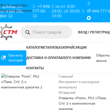
Skip to navigation
Донецк, ул.
+7-949-
пн-пт: 8:00-
Skip to main content
оинская 16а,
777-00-
16:00, сб: 09:00-
+7-949-777-
фис 12
11
14:00
ВХОД / РЕГИСТРАЦ
КАТАЛОГ
МЕТАЛЛОБАЗА
ПРАЙС
АКЦИИ
Обратн
Просмотр
ДОСТАВКА И ОПЛАТА
БЛОГ
О КОМПАНИИ
категорий
звонок
КОНТАКТЫ
Главная
Инструмент и расходные
материалы
Отвертки
Отвертка «Point», Ph1 х75мм,
CrV, 2-х компонентная
рукоятка