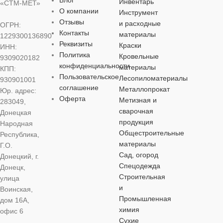
Инвентарь
«СТМ-МЕТ»
О компании
Инструмент
МАТЕРИАЛ
МАТЕРИАЛ
Отзывы
и расходные
МАТЕРИАЛ
МАТЕРИА
ОГРН:
Контакты
материалы
1229300136890
хромованадиевая
хромованадиевая
Реквизиты
Краски
ИНН:
сталь (CrV)
сталь (CrV)
хромованадиевая
хромованади
Политика
Кровельные
9309020182
сталь (CrV)
сталь (CrV)
конфиденциальности
материалы
КПП:
Пользовательское
ОСОБЕННОСТИ
ОСОБЕННОСТИ
Лесопиломатериалы
930901001
ОСОБЕННОСТИ
ОСОБЕНН
соглашение
Металлопрокат
Юр. адрес:
Оферта
Метизная и
283049,
комбинированный
комбинированный
сварочная
Донецкая
комбинированный
комбинирова
продукция
Народная
Общестроительные
Республика,
материалы
Г.О.
Сад, огород
Донецкий, г.
Спецодежда
Донецк,
Строительная
улица
и
Воинская,
Промышленная
дом 16А,
химия
офис 6
Сухие