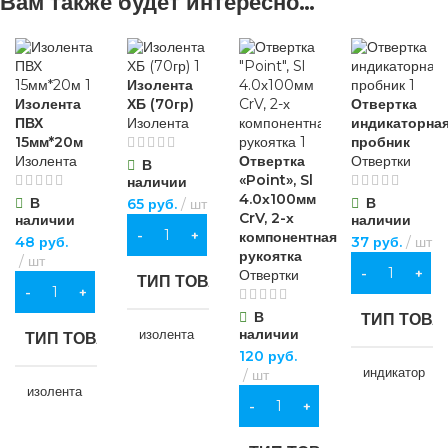
Вам также будет интересно…
Изолента
Изолента
ХБ (70гр)
Отвертка
ПВХ
Изолента
индикаторная
15мм*20м
пробник
Изолента
Отвертка
Отвертки
В
«Point», Sl
наличии
4.0х100мм
В
В
65
руб.
шт
CrV, 2-х
наличии
наличии
В КОРЗИНУ
компонентная
48
руб.
37
руб.
шт
рукоятка
шт
В КОРЗИНУ
Отвертки
ТИП ТОВАРА
В КОРЗИНУ
В
ТИП ТОВА
наличии
изолента
ТИП ТОВАРА
120
руб.
индикатор
шт
НАЗНАЧЕНИЕ
изолента
В КОРЗИНУ
НАЗНАЧЕ
для хозяйственно-
НАЗНАЧЕНИЕ