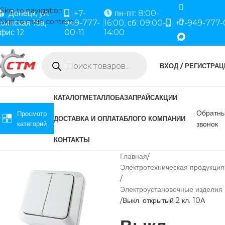
Skip to navigation
Донецк, ул.
+7-
пн-пт: 8:00-
Skip to main content
оинская 16а,
949-777-
16:00, сб: 09:00-
+7-949-777-
фис 12
00-11
14:00
ВХОД / РЕГИСТРАЦ
КАТАЛОГ
МЕТАЛЛОБАЗА
ПРАЙС
АКЦИИ
Обратн
Просмотр
ДОСТАВКА И ОПЛАТА
БЛОГ
О КОМПАНИИ
категорий
звонок
КОНТАКТЫ
Главная
Электротехническая продукция
Электроустановочные изделия
Выкл. открытый 2 кл. 10А