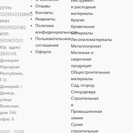
Инструмент
Отзывы
и расходные
ОГРН:
68 мм
77 мм
32 А
Контакты
материалы
1229300136890
81 мм
Реквизиты
Краски
ИНН:
ШИРИНА
Политика
Кровельные
ШИРИНА
9309020182
ШИРИНА
конфиденциальности
материалы
КПП:
Пользовательское
Лесопиломатериалы
930901001
68 мм
72 мм
соглашение
Металлопрокат
81 мм
Юр. адрес:
Оферта
Метизная и
283049,
ОСОБЕННОСТИ
сварочная
ОСОБЕННОСТИ
Донецкая
ОСОБЕНН
продукция
Народная
Общестроительные
механический
Республика,
защитное покрытие
Датчик освещ
материалы
Г.О.
Сад, огород
Донецкий, г.
СТЕПЕНЬ
СТЕПЕНЬ
Спецодежда
Донецк,
СТЕПЕНЬ
ЗАЩИТЫ
ЗАЩИТЫ
Строительная
улица
ЗАЩИТЫ
и
Воинская,
Промышленная
IP20
дом 16А,
IP54
IP20
химия
офис 6
Сухие
НАПРЯЖЕНИЕ
НАПРЯЖЕНИЕ
строительные
2001 - 2026