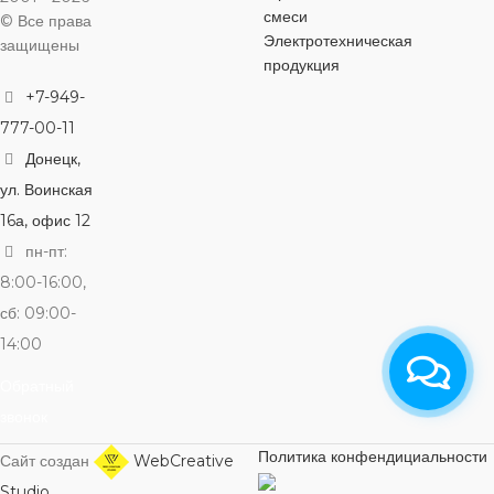
НАПРЯЖЕ
смеси
© Все права
230 В
Электротехническая
защищены
250 В
250 В
продукция
+7-949-
СВЕТОВОЙ
СВЕТОВОЙ
СВЕТОВО
ПОТОК
777-00-11
ПОТОК
ПОТОК
Донецк,
10 А
ул. Воинская
10 А
10 А
16а, офис 12
пн-пт:
8:00-16:00,
сб: 09:00-
14:00
Обратный
звонок
Политика конфендициальности
Сайт создан
WebCreative
Studio