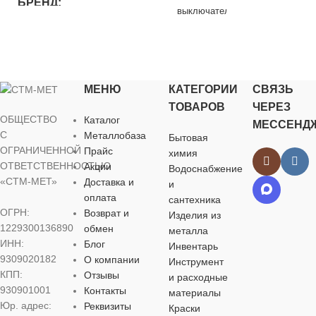
БРЕНД
выключатель
ТОЛЩИНА
БРЕНД
ТМ народная
БРЕНД
0,2 мм
IEK
Systeme Elect
ЦВЕТ
белый
МЕНЮ
КАТЕГОРИИ
СВЯЗЬ
ЦВЕТ
серый
ЦВЕТ
б
ТОВАРОВ
ЧЕРЕЗ
ОБЩЕСТВО
МАТЕРИАЛ
Каталог
МЕССЕНД
МАТЕРИАЛ
С
Металлобаза
Бытовая
МАТЕРИА
ОГРАНИЧЕННОЙ
Прайс
химия
пластик
ОТВЕТСТВЕННОСТЬЮ
Акции
Водоснабжение
пластик
пластик
«СТМ-МЕТ»
Доставка и
и
СТЕПЕНЬ
оплата
сантехника
ВЫСОТА
ЗАЩИТЫ
ОГРН:
Возврат и
Изделия из
ВЫСОТА
1229300136890
обмен
металла
ИНН:
Блог
Инвентарь
77 мм
IP54
81 мм
9309020182
О компании
Инструмент
КПП:
Отзывы
и расходные
ШИРИНА
НАПРЯЖЕНИЕ
930901001
Контакты
материалы
ШИРИНА
Юр. адрес:
Реквизиты
Краски