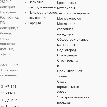
283049,
Политика
72 мм
Кровельные
220 В
81 мм
Донецкая
конфиденциальности
материалы
Народная
Пользовательское
Лесопиломатериалы
ОСОБЕННОСТИ
Республика,
соглашение
ОСОБЕНН
Металлопрокат
Г.О.
Оферта
Метизная и
Донецкий, г.
защитное покрытие
сварочная
Датчик освещ
Донецк,
продукция
улица
Общестроительные
СТЕПЕНЬ
Воинская,
СТЕПЕНЬ
материалы
ЗАЩИТЫ
дом 16А,
ЗАЩИТЫ
Сад, огород
офис 6
Спецодежда
IP54
Строительная
IP20
2001 - 2026
и
© Все права
Промышленная
НАПРЯЖЕНИЕ
НАПРЯЖЕ
защищены
химия
Сухие
250 В
+7-949-
строительные
250 В
смеси
777-00-11
Электротехническая
СВЕТОВОЙ
Донецк,
СВЕТОВО
продукция
ПОТОК
ПОТОК
ул. Воинская