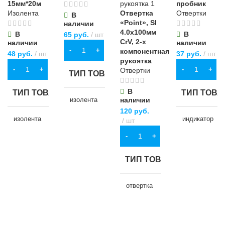
15мм*20м
пробник
Изолента
Отвертка
Отвертки
В
«Point», Sl
наличии
4.0х100мм
В
В
65
руб.
шт
CrV, 2-х
наличии
наличии
В КОРЗИНУ
компонентная
48
руб.
шт
37
руб.
шт
рукоятка
В КОРЗИНУ
В КОРЗИНУ
Отвертки
ТИП ТОВАРА
В
ТИП ТОВАРА
ТИП ТОВА
изолента
наличии
120
руб.
изолента
индикатор
шт
НАЗНАЧЕНИЕ
В КОРЗИНУ
НАЗНАЧЕНИЕ
НАЗНАЧЕ
для хозяйственно-
ТИП ТОВАРА
бытовых нужд
для хозяйственно-
для хозяйств
бытовых нужд
бытовых нуж
отвертка
ЦВЕТ
черный
ЦВЕТ
ЦВЕТ
черный
НАЗНАЧЕНИЕ
МАТЕРИАЛ