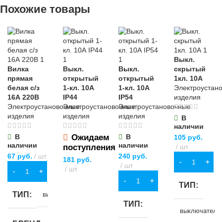
Похожие товары
прозрачный
МАТЕРИАЛ
для хозяйственно-
ХБ
бытовых нужд
МАТЕРИА
ПВХ
ДЛИНА
11 м
БРЕНД
Sparta
Выкл.
металл
,
плас
ДЛИНА
20 м
Вилка
Выкл.
Выкл.
скрытый
прямая
открытый
открытый
1кл. 10А
ШИРИНА
МАТЕРИАЛ
белая с/з
1-кл. 10А
1-кл. 10А
Электроустан
16А 220В
IP44
IP54
изделия
ШИРИНА
19 мм
Электроустановочные
Электроустановочные
Электроустановочные
хромованадиевая
сталь (CrV)
изделия
изделия
изделия
В
15 мм
наличии
В
Ожидаем
В
105
руб.
ДЛИНА
100 мм
наличии
наличии
поступления
шт
ОСОБЕННОСТИ
67
руб.
шт
240
руб.
181
руб.
В КОРЗИНУ
шт
шт
В КОРЗИНУ
ОСОБЕННОСТИ
не поддерживает
В КОРЗИНУ
ПОДРОБНЕЕ
ТИП
горение,обладает
ТИП
самозатухающим
вилка
Sl 4.0
ТИП
эффектом
выключатель