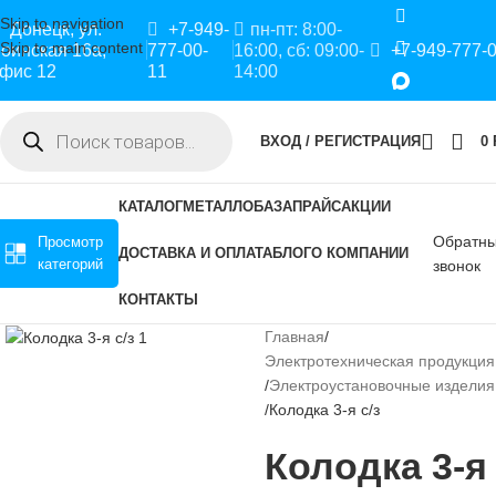
Skip to navigation
Донецк, ул.
+7-949-
пн-пт: 8:00-
Skip to main content
оинская 16а,
777-00-
16:00, сб: 09:00-
+7-949-777-
фис 12
11
14:00
ВХОД / РЕГИСТРАЦИЯ
0
КАТАЛОГ
МЕТАЛЛОБАЗА
ПРАЙС
АКЦИИ
Обратн
Просмотр
ДОСТАВКА И ОПЛАТА
БЛОГ
О КОМПАНИИ
категорий
звонок
КОНТАКТЫ
Главная
Электротехническая продукция
Электроустановочные изделия
Колодка 3-я с/з
Колодка 3-я