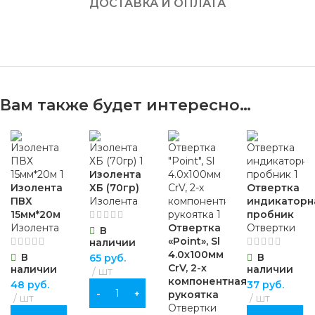
ДОСТАВКА И ОПЛАТА
Вам также будет интересно…
Изолента
Изолента
ХБ (70гр)
Отвертка
ПВХ
Изолента
индикаторн
15мм*20м
пробник
Изолента
Отвертка
Отвертки
В
«Point», Sl
наличии
4.0х100мм
В
В
65
руб.
CrV, 2-х
наличии
наличии
шт
компонентная
48
руб.
37
руб.
В КОРЗИНУ
рукоятка
шт
шт
Отвертки