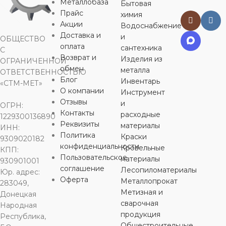
Металлобаза
Бытовая
МАТЕРИАЛ
Прайс
химия
МАТЕРИАЛ
пластик
Акции
Водоснабжение
Доставка и
пластик
и
ОБЩЕСТВО
оплата
пластик
сантехника
С
ОСОБЕН
Возврат и
Изделия из
ОГРАНИЧЕННОЙ
НОМИНАЛЬНОЕ
обмен
металла
ОТВЕТСТВЕННОСТЬЮ
СТЕПЕНЬ
НАПРЯЖЕНИЕ
механическ
Блог
Инвентарь
«СТМ-МЕТ»
ЗАЩИТЫ
О компании
Инструмент
Отзывы
32 А
и
СТЕПЕНЬ
ОГРН:
IP54
Контакты
расходные
ЗАЩИТЫ
1229300136890
Реквизиты
материалы
ИНН:
Политика
Краски
9309020182
НАПРЯЖЕНИЕ
IP44
конфиденциальности
Кровельные
КПП:
Пользовательское
материалы
930901001
220 В
соглашение
СВЕТОВ
Лесопиломатериалы
Юр. адрес:
Оферта
ПОТОК
Металлопрокат
283049,
Метизная и
Донецкая
сварочная
Народная
10 А
продукция
Республика,
Общестроительные