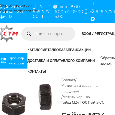
Skip to navigation
Донецк, ул.
+7-
пн-пт: 8:00-
Skip to main content
оинская 16а,
949-777-
16:00, сб: 09:00-
+7-949-777-
фис 12
00-11
14:00
ВХОД / РЕГИСТРАЦ
КАТАЛОГ
МЕТАЛЛОБАЗА
ПРАЙС
АКЦИИ
Обратн
Просмотр
ДОСТАВКА И ОПЛАТА
БЛОГ
О КОМПАНИИ
категорий
звонок
КОНТАКТЫ
Главная
Метизная и сварочная
продукция
Метизы черные
Гайка М24 ГОСТ 5915-70