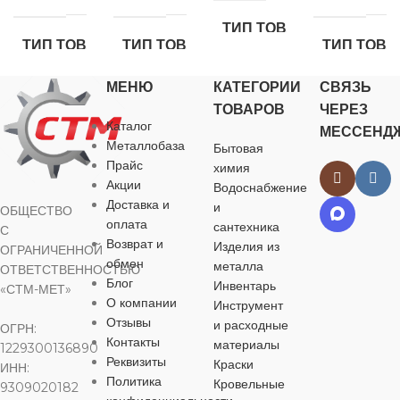
Ph3
повышенной
ТИП ТОВАРА
прочности
ТИП ТОВАРА
ТИП ТОВАРА
ТИП ТОВА
болт
МЕНЮ
КАТЕГОРИИ
СВЯЗЬ
болт
болт
болт
ТОВАРОВ
ЧЕРЕЗ
НАЗНАЧЕНИЕ
Каталог
МЕССЕНД
НАЗНАЧЕНИЕ
НАЗНАЧЕНИЕ
НАЗНАЧЕ
Металлобаза
Бытовая
Прайс
химия
для
Акции
Водоснабжение
строительства
,
для
для
для
для хозяйственно-
Доставка и
строительства
,
строительства
,
строительств
и
ОБЩЕСТВО
бытовых нужд
для хозяйственно-
для хозяйственно-
для хозяйств
оплата
сантехника
С
бытовых нужд
бытовых нужд
бытовых нуж
Возврат и
Изделия из
ОГРАНИЧЕННОЙ
обмен
металла
ВИД РАБОТ
ОТВЕТСТВЕННОСТЬЮ
Блог
ВИД РАБОТ
ВИД РАБОТ
ВИД РАБО
Инвентарь
«СТМ-МЕТ»
О компании
Инструмент
для внутренних
Отзывы
и расходные
ОГРН:
работ
,
для
для внутренних
для внутренних
для внутренн
Контакты
материалы
1229300136890
наружных работ
работ
,
для
работ
,
для
работ
,
для
Реквизиты
Краски
наружных работ
наружных работ
наружных раб
ИНН:
Политика
Кровельные
9309020182
ЦВЕТ
черный