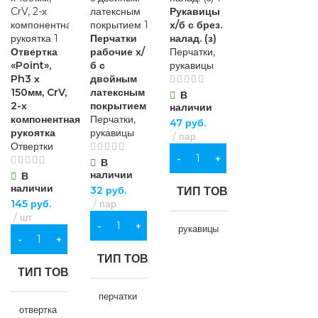
Рукавицы
х/б с брез.
Перчатки
налад. (з)
Отвертка
рабочие х/
Перчатки,
«Point»,
б с
рукавицы
Ph3 х
двойным
150мм, CrV,
латексным
В
2-х
покрытием
наличии
компонентная
Перчатки,
47
руб.
рукоятка
рукавицы
пар
Отвертки
В КОРЗИНУ
В
наличии
В
наличии
32
руб.
ТИП ТОВАРА
145
руб.
пар
шт
В КОРЗИНУ
рукавицы
В КОРЗИНУ
ТИП ТОВАРА
НАЗНАЧЕНИЕ
ТИП ТОВАРА
перчатки
для строительства
,
отвертка