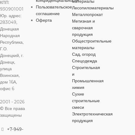
конфиденциальности
материалы
КПП:
ЦВЕТ
ЦВЕТ
ЦВЕТ
черный
черный
че
Пользовательское
Лесопиломатериалы
930901001
соглашение
Металлопрокат
Юр. адрес:
МАТЕРИАЛ
Оферта
Метизная и
283049,
МАТЕРИАЛ
МАТЕРИАЛ
МАТЕРИА
сварочная
Донецкая
Сталь
продукция
Народная
Сталь
Сталь
Сталь
Общестроительные
Республика,
материалы
Г.О.
ДЛИНА
Сад, огород
ДЛИНА
ДЛИНА
ДЛИНА
Донецкий, г.
Спецодежда
Донецк,
40 мм
Строительная
улица
25 мм
30 мм
70 мм
и
Воинская,
Промышленная
дом 16А,
ДИАМЕТР
химия
ДИАМЕТР
ДИАМЕТР
ДИАМЕТР
офис 6
Сухие
6 мм
строительные
2001 - 2026
6 мм
6 мм
6 мм
смеси
© Все права
Электротехническая
ШЛИЦ
защищены
ШЛИЦ
ШЛИЦ
ШЛИЦ
продукция
+7-949-
наружный