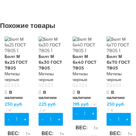
для хозяйственно-
бытовых нужд
НАЗНАЧЕНИЕ
НАЗНАЧЕНИЕ
ВИД РАБОТ
для строительства
,
Похожие товары
для хозяйственно-
для хозяйственно-
бытовых нужд
бытовых нужд
универсальные
ВИД РАБОТ
БРЕНД
Sparta
МАТЕРИАЛ
Болт М
Болт М
Болт М
Болт М
6х25 ГОСТ
6х30 ГОСТ
6х40 ГОСТ
6х70 ГОСТ
универсальные
7805
7805
7805
7805
МАТЕРИАЛ
ПВХ
,
Метизы
Метизы
Метизы
Метизы
хлопчатобумажная
черные
черные
черные
черные
ткань
МАТЕРИАЛ
хромованадиевая
сталь (CrV)
В
В
В
В
наличии
наличии
наличии
наличии
ОСОБЕННОСТИ
ПВХ
,
250
руб.
225
руб.
195
руб.
кг
250
руб.
хлопчатобумажная
ДЛИНА
150 мм
кг
кг
кг
ткань
В КОРЗИНУ
повышенной
В КОРЗИНУ
В КОРЗИНУ
В КОРЗИНУ
прочности
ОСОБЕННОСТИ
ВЕС
ОСОБЕННОСТИ
1 кг
ВЕС
ВЕС
ВЕС
1 кг
1 кг
1 кг