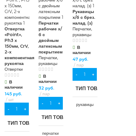
Рукавицы
х/б с брез.
Перчатки
налад. (з)
Отвертка
рабочие х/
Перчатки,
«Point»,
б с
рукавицы
Ph3 х
двойным
150мм, CrV,
латексным
В
2-х
покрытием
наличии
компонентная
Перчатки,
47
руб.
рукоятка
рукавицы
пар
Отвертки
В КОРЗИНУ
В
наличии
В
наличии
32
руб.
ТИП ТОВАРА
145
руб.
пар
шт
В КОРЗИНУ
рукавицы
В КОРЗИНУ
ТИП ТОВАРА
НАЗНАЧЕНИЕ
ТИП ТОВАРА
перчатки