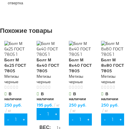
для строительства
,
отвертка
для хозяйственно-
бытовых нужд
НАЗНАЧЕНИЕ
НАЗНАЧЕНИЕ
ВИД РАБОТ
для строительства
,
Похожие товары
для хозяйственно-
для хозяйственно-
бытовых нужд
бытовых нужд
универсальные
ВИД РАБОТ
БРЕНД
Sparta
МАТЕРИАЛ
Болт М
Болт М
Болт М
Болт М
6х25 ГОСТ
6х40 ГОСТ
8х40 ГОСТ
8х80 ГОСТ
универсальные
7805
7805
7805
7805
МАТЕРИАЛ
ПВХ
,
Метизы
Метизы
Метизы
Метизы
хлопчатобумажная
черные
черные
черные
черные
ткань
МАТЕРИАЛ
хромованадиевая
сталь (CrV)
В
В
В
В
наличии
наличии
наличии
наличии
ОСОБЕННОСТИ
ПВХ
,
250
руб.
195
руб.
кг
250
руб.
250
руб.
хлопчатобумажная
ДЛИНА
150 мм
кг
кг
кг
ткань
В КОРЗИНУ
повышенной
В КОРЗИНУ
В КОРЗИНУ
В КОРЗИНУ
прочности
ОСОБЕННОСТИ
ВЕС
ОСОБЕННОСТИ
1 кг