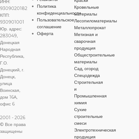
Краски
ИНН:
ЦВЕТ
Политика
черный
Кровельные
9309020182
ЦВЕТ
ЦВЕТ
ЦВЕТ
черный
черный
че
конфиденциальности
материалы
КПП:
Пользовательское
Лесопиломатериалы
930901001
МАТЕРИАЛ
соглашение
Металлопрокат
Юр. адрес:
МАТЕРИАЛ
МАТЕРИАЛ
МАТЕРИА
Оферта
Метизная и
283049,
Сталь
сварочная
Донецкая
Сталь
Сталь
Сталь
продукция
Народная
Общестроительные
Республика,
ДЛИНА
материалы
Г.О.
ДЛИНА
ДЛИНА
ДЛИНА
Сад, огород
Донецкий, г.
40 мм
Спецодежда
Донецк,
25 мм
40 мм
80 мм
Строительная
улица
и
Воинская,
ДИАМЕТР
Промышленная
дом 16А,
ДИАМЕТР
ДИАМЕТР
ДИАМЕТР
химия
офис 6
6 мм
Сухие
6 мм
8 мм
8 мм
строительные
2001 - 2026
смеси
© Все права
ШЛИЦ
Электротехническая
ШЛИЦ
ШЛИЦ
ШЛИЦ
защищены
продукция