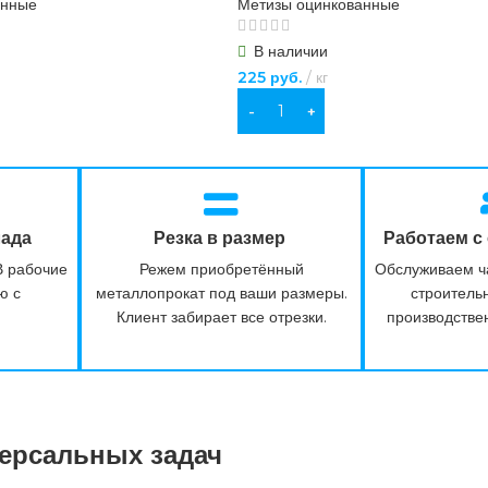
анные
Метизы оцинкованные
В наличии
225
руб.
кг
В КОРЗИНУ
лада
Резка в размер
Работаем с
 В рабочие
Режем приобретённый
Обслуживаем ч
ю с
металлопрокат под ваши размеры.
строитель
Клиент забирает все отрезки.
производстве
версальных задач