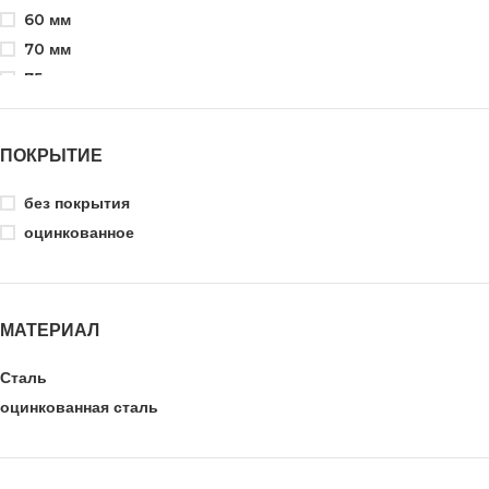
60 мм
70 мм
75 мм
80 мм
90 мм
ПОКРЫТИЕ
100 мм
160 мм
без покрытия
оцинкованное
МАТЕРИАЛ
Сталь
оцинкованная сталь