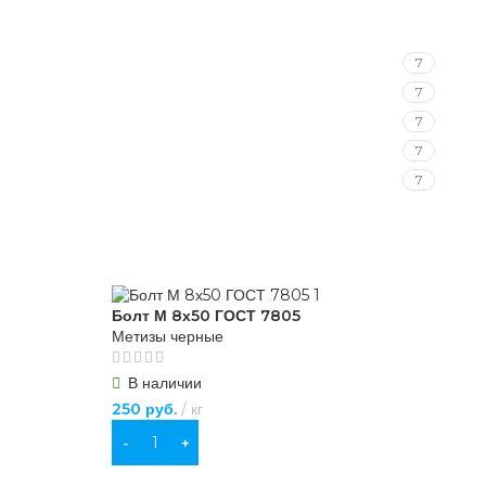
7
7
7
7
7
Болт М 8х50 ГОСТ 7805
Метизы черные
В наличии
250
руб.
кг
В КОРЗИНУ