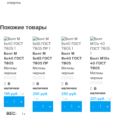
для строительства
,
отвертка
для хозяйственно-
бытовых нужд
НАЗНАЧЕНИЕ
НАЗНАЧЕНИЕ
ВИД РАБОТ
для строительства
,
Похожие товары
для хозяйственно-
для хозяйственно-
бытовых нужд
бытовых нужд
универсальные
ВИД РАБОТ
БРЕНД
Sparta
МАТЕРИАЛ
Болт М
Болт М
Болт М
6х40 ГОСТ
6х65 ГОСТ
8х40 ГОСТ
Болт М10х
универсальные
7805
7805 ПР
7805
40 ГОСТ
МАТЕРИАЛ
ПВХ
,
Метизы
Метизы
Метизы
7805
хлопчатобумажная
черные
черные
черные
Метизы
ткань
МАТЕРИАЛ
черные
хромованадиевая
сталь (CrV)
В
В
В
наличии
наличии
наличии
В
ОСОБЕННОСТИ
ПВХ
,
наличии
195
руб.
кг
250
руб.
250
руб.
хлопчатобумажная
ДЛИНА
150 мм
кг
кг
201
руб.
кг
ткань
В КОРЗИНУ
повышенной
В КОРЗИНУ
В КОРЗИНУ
В КОРЗИНУ
прочности
ОСОБЕННОСТИ
ВЕС
ОСОБЕННОСТИ
1 кг