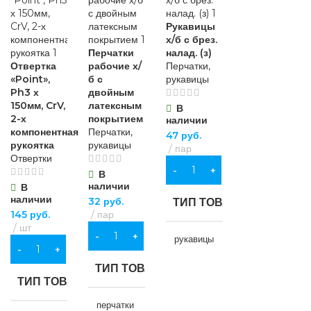
Рукавицы
х/б с брез.
Перчатки
налад. (з)
Отвертка
рабочие х/
Перчатки,
«Point»,
б с
рукавицы
Ph3 х
двойным
150мм, CrV,
латексным
В
2-х
покрытием
наличии
компонентная
Перчатки,
47
руб.
рукоятка
рукавицы
пар
Отвертки
В КОРЗИНУ
В
наличии
В
наличии
32
руб.
ТИП ТОВАРА
145
руб.
пар
шт
В КОРЗИНУ
рукавицы
В КОРЗИНУ
ТИП ТОВАРА
НАЗНАЧЕНИЕ
ТИП ТОВАРА
перчатки