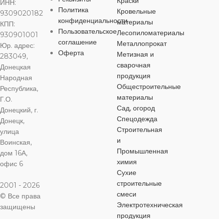
Краски
ИНН:
ЦВЕТ
Политика
черный
Кровельные
9309020182
ЦВЕТ
ЦВЕТ
ЦВЕТ
черный
черный
че
конфиденциальности
материалы
КПП:
Пользовательское
Лесопиломатериалы
930901001
МАТЕРИАЛ
соглашение
Металлопрокат
Юр. адрес:
МАТЕРИАЛ
МАТЕРИАЛ
МАТЕРИА
Оферта
Метизная и
283049,
Сталь
сварочная
Донецкая
Сталь
Сталь
Сталь
продукция
Народная
Общестроительные
Республика,
ДЛИНА
материалы
Г.О.
ДЛИНА
ДЛИНА
ДЛИНА
Сад, огород
Донецкий, г.
40 мм
Спецодежда
Донецк,
65 мм
40 мм
40 мм
Строительная
улица
и
Воинская,
ДИАМЕТР
Промышленная
дом 16А,
ДИАМЕТР
ДИАМЕТР
ДИАМЕТР
химия
офис 6
6 мм
Сухие
6 мм
8 мм
10 мм
строительные
2001 - 2026
смеси
© Все права
ШЛИЦ
Электротехническая
ШЛИЦ
ШЛИЦ
ШЛИЦ
защищены
продукция