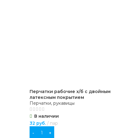
Перчатки рабочие х/б с двойным
Пер
латексным покрытием
ла
Перчатки, рукавицы
Пер
В наличии
В
32
руб.
пар
39
р
В КОРЗИНУ
В