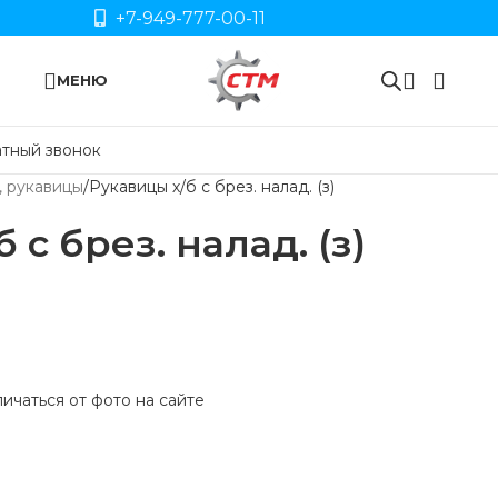
+7-949-777-00-11
МЕНЮ
тный звонок
, рукавицы
Рукавицы х/б с брез. налад. (з)
 с брез. налад. (з)
ичаться от фото на сайте