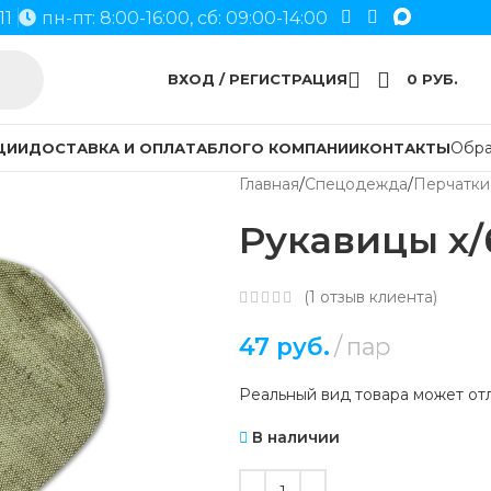
11
пн-пт: 8:00-16:00, сб: 09:00-14:00
ВХОД / РЕГИСТРАЦИЯ
0
РУБ.
Обра
ЦИИ
ДОСТАВКА И ОПЛАТА
БЛОГ
О КОМПАНИИ
КОНТАКТЫ
Главная
Спецодежда
Перчатки
Рукавицы х/б
(
1
отзыв клиента)
47
руб.
пар
Реальный вид товара может отл
В наличии