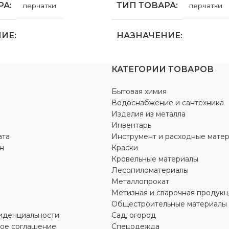
РА
ТИП ТОВАРА
перчатки
перчатки
НИЕ
НАЗНАЧЕНИЕ
ьства
,
для хозяйственно-
для строительства
,
для хозяйс
КАТЕГОРИИ ТОВАРОВ
д
бытовых нужд
Бытовая химия
Т
ВИД РАБОТ
универсальные
универсаль
Водоснабжение и сантехника
Изделия из металла
Инвентарь
Л
МАТЕРИАЛ
ата
Инструмент и расходные мате
н
Краски
обумажная ткань
ПВХ
,
хлопчатобумажная ткань
Кровельные материалы
Лесопиломатериалы
Металлопрокат
ОСТИ
ОСОБЕННОСТИ
Метизная и сварочная продукц
Общестроительные материалы
прочности
повышенной прочности
иденциальности
Сад, огород
кое соглашение
Спецодежда