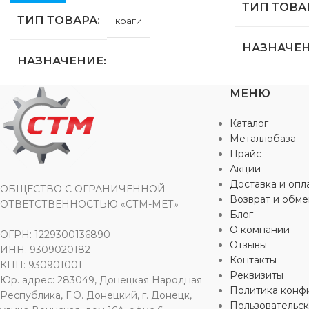
ТИП ТОВА
ТИП ТОВАРА
краги
НАЗНАЧЕ
НАЗНАЧЕНИЕ
для строител
МЕНЮ
бытовых нуж
для строительства
,
для хозяйственно-
бытовых нужд
Каталог
ВИД РАБО
Металлобаза
ВИД РАБОТ
универсальные
Прайс
Акции
МАТЕРИА
Доставка и опл
МАТЕРИАЛ
ОБЩЕСТВО С ОГРАНИЧЕННОЙ
Возврат и обме
ОТВЕТСТВЕННОСТЬЮ «СТМ-МЕТ»
ПВХ
,
хлопчат
Блог
ПВХ
,
хлопчатобумажная ткань
О компании
ОГРН: 1229300136890
Отзывы
ИНН: 9309020182
ОСОБЕНН
Контакты
ОСОБЕННОСТИ
КПП: 930901001
Реквизиты
Юр. адрес: 283049, Донецкая Народная
повышенной 
Политика конф
Республика, Г.О. Донецкий, г. Донецк,
повышенной прочности
Пользовательс