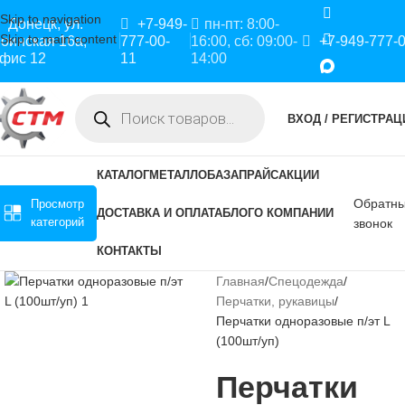
Skip to navigation
Донецк, ул.
+7-949-
пн-пт: 8:00-
Skip to main content
оинская 16а,
777-00-
16:00, сб: 09:00-
+7-949-777-
фис 12
11
14:00
ВХОД / РЕГИСТРАЦ
КАТАЛОГ
МЕТАЛЛОБАЗА
ПРАЙС
АКЦИИ
Обратн
Просмотр
ДОСТАВКА И ОПЛАТА
БЛОГ
О КОМПАНИИ
категорий
звонок
КОНТАКТЫ
Главная
Спецодежда
Перчатки, рукавицы
Перчатки одноразовые п/эт L
(100шт/уп)
Перчатки