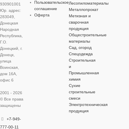
Пользовательское
Лесопиломатериалы
930901001
повышенной
соглашение
ОСОБЕННОСТИ
Металлопрокат
повышенной
Юр. адрес:
прочности
Оферта
прочности
Метизная и
283049,
сварочная
Донецкая
повышенной
продукция
Народная
прочности
Общестроительные
Республика,
материалы
Г.О.
Сад, огород
Донецкий, г.
Спецодежда
Донецк,
Строительная
улица
и
Воинская,
Промышленная
дом 16А,
химия
офис 6
Сухие
строительные
2001 - 2026
смеси
© Все права
Электротехническая
защищены
продукция
+7-949-
777-00-11