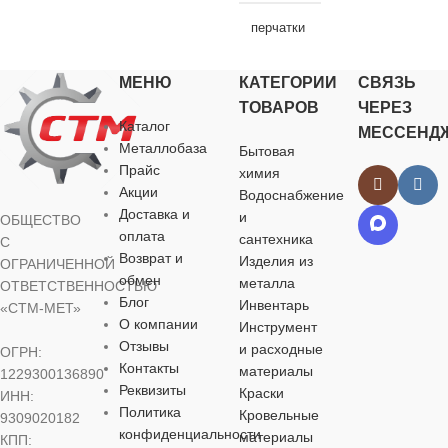
НАЗНАЧЕНИЕ
перчатки
НАЗНАЧЕНИЕ
для строительства
,
МЕНЮ
КАТЕГОРИИ
СВЯЗЬ
НАЗНАЧЕНИЕ
для строительства
,
для хозяйственно-
для хозяйственно-
ТОВАРОВ
ЧЕРЕЗ
бытовых нужд
бытовых нужд
Каталог
МЕССЕНД
для строительства
,
Металлобаза
Бытовая
для хозяйственно-
Прайс
ВИД РАБОТ
бытовых нужд
химия
ВИД РАБОТ
Акции
Водоснабжение
Доставка и
и
ОБЩЕСТВО
универсальные
ВИД РАБОТ
универсальные
оплата
сантехника
С
Возврат и
Изделия из
ОГРАНИЧЕННОЙ
МАТЕРИАЛ
обмен
универсальные
металла
МАТЕРИАЛ
ОТВЕТСТВЕННОСТЬЮ
Блог
Инвентарь
«СТМ-МЕТ»
О компании
Инструмент
ПВХ
,
МАТЕРИАЛ
ПВХ
,
Отзывы
и расходные
хлопчатобумажная
ОГРН:
хлопчатобумажная
ткань
Контакты
материалы
1229300136890
ткань
ПВХ
,
Реквизиты
Краски
ИНН:
хлопчатобумажная
Политика
Кровельные
9309020182
ОСОБЕННОСТИ
ткань
ОСОБЕННОСТИ
конфиденциальности
материалы
КПП: