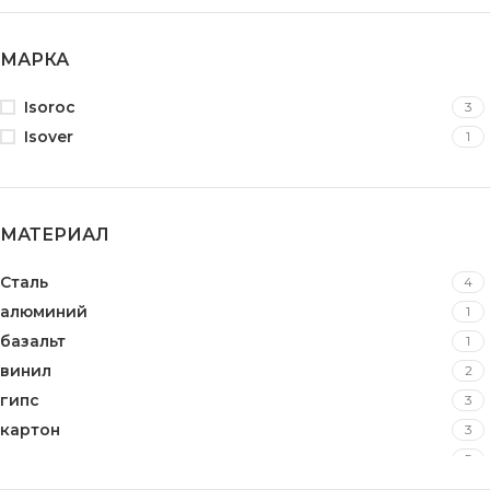
МАРКА
Isoroc
3
Isover
1
МАТЕРИАЛ
Сталь
4
алюминий
1
базальт
1
винил
2
гипс
3
картон
3
минеральная вата
5
оцинкованная сталь
37