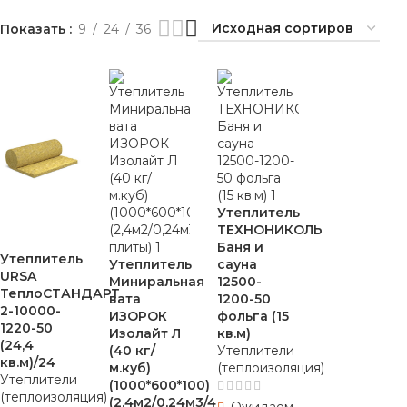
Показать
Маячковый профиль
9
24
36
Укрывной материал
Дюбели для теплоизоляции
Утеплитель
ТЕХНОНИКОЛЬ
Баня и
Утеплитель
Утеплитель
сауна
URSA
Миниральная
12500-
ТеплоСТАНДАРТ
вата
1200-50
2-10000-
ИЗОРОК
фольга (15
1220-50
Изолайт Л
кв.м)
(24,4
(40 кг/
Утеплители
кв.м)/24
м.куб)
(теплоизоляция)
Утеплители
(1000*600*100)
(теплоизоляция)
(2,4м2/0,24м3/4
Ожидаем