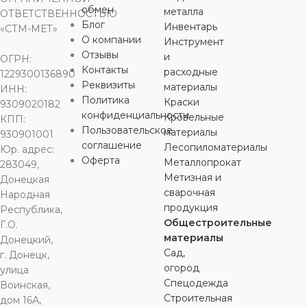
обмен
металла
ОТВЕТСТВЕННОСТЬЮ
Блог
Инвентарь
«СТМ-МЕТ»
О компании
Инструмент
Отзывы
и
ОГРН:
Контакты
расходные
1229300136890
Реквизиты
материалы
ИНН:
Политика
Краски
9309020182
конфиденциальности
Кровельные
КПП:
Пользовательское
материалы
930901001
соглашение
Лесопиломатериалы
Юр. адрес:
Оферта
Металлопрокат
283049,
Метизная и
Донецкая
сварочная
Народная
продукция
Республика,
Общестроительные
Г.О.
материалы
Донецкий,
Сад,
г. Донецк,
огород
улица
Спецодежда
Воинская,
Строительная
дом 16А,