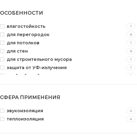
ПВХ
1
ОСОБЕННОСТИ
пластик
8
полипропилен
1
влагостойкость
1
полиэтилен
12
для перегородок
6
стекловолокно
1
для потолков
1
флизилин
2
для стен
6
экструдированный пенополистирол (XPS)
4
для строительного мусора
1
защита от УФ-излучения
1
клейкий слой
1
оцинкованный
1
перфорированный
2
СФЕРА ПРИМЕНЕНИЯ
с замком
2
теплоизоляция
1
звукоизоляция
4
УФ-защита
3
теплоизоляция
4
шпунтованная
2