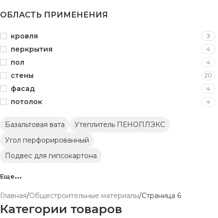
ОБЛАСТЬ ПРИМЕНЕНИЯ
кровля
3
перкрытия
4
пол
4
стены
20
фасад
4
потолок
4
Базальтовая вата
Утеплитель ПЕНОПЛЭКС
Угол перфорированный
Подвес для гипсокартона
Маяки для штукатурки
Еще
Обои виниловые на флизелиновой основе
Главная
Общестроительные материалы
Страница 6
Метровые виниловые обои на флизелиновой основе
Категории товаров
Полиэтиленовая пленка
Напольные покрытия