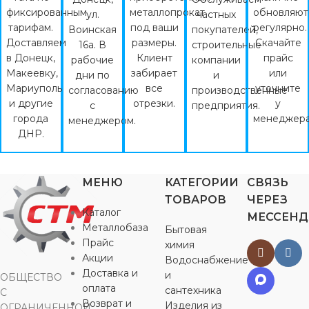
фиксированным
металлопрокат
обновляют
ул.
частных
тарифам.
под ваши
регулярно.
Воинская
покупателей,
Доставляем
размеры.
Скачайте
16а. В
строительные
в Донецк,
Клиент
прайс
рабочие
компании
Макеевку,
забирает
или
дни по
и
Мариуполь
все
уточните
согласованию
производственные
и другие
отрезки.
у
с
предприятия.
города
менеджера
менеджером.
ДНР.
МЕНЮ
КАТЕГОРИИ
СВЯЗЬ
ТОВАРОВ
ЧЕРЕЗ
Каталог
МЕССЕН
Металлобаза
Бытовая
Прайс
химия
Акции
Водоснабжение
Доставка и
и
ОБЩЕСТВО
оплата
сантехника
С
Возврат и
Изделия из
ОГРАНИЧЕННОЙ