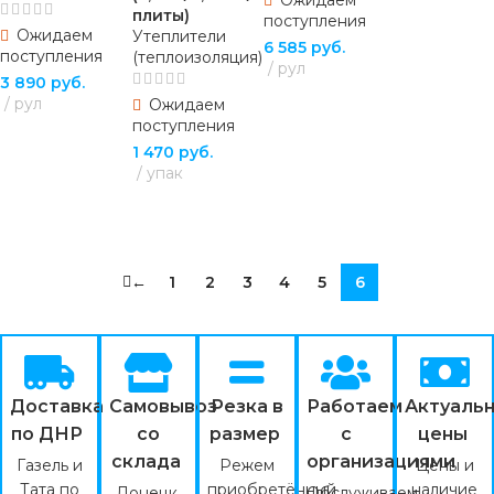
плиты)
поступления
Ожидаем
Утеплители
6 585
руб.
поступления
(теплоизоляция)
рул
3 890
руб.
рул
ПОДРОБНЕЕ
Ожидаем
поступления
ПОДРОБНЕЕ
1 470
руб.
упак
ПОДРОБНЕЕ
←
1
2
3
4
5
6
Доставка
Самовывоз
Резка в
Работаем
Актуаль
по ДНР
со
размер
с
цены
склада
организациями
Газель и
Режем
Цены и
Тата по
приобретённый
наличие
Донецк,
Обслуживаем