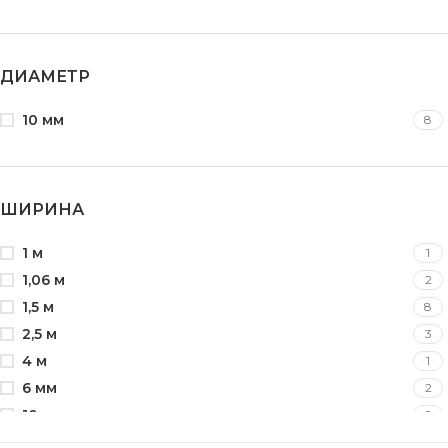
ДИАМЕТР
10 мм
8
ШИРИНА
1 м
1
1,06 м
2
1,5 м
8
2,5 м
3
4 м
1
6 мм
2
10 мм
2
24 мм
3