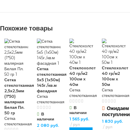
Похожие товары
Стеклохолст
Стеклохолст
Сетка
40 гр/м2
40 гр/м2
стеклотканная
100см х
100см х
Сетка
5х5 (1х50м)
40м
50м
стеклотканная
145г./кв.м
Сетка
Сетка
2,5х2,5мм
фасадная
стеклотканная
стеклотканная
(1*50)
Сетка
малярная
стеклотканная
Белая Пл.
В
Ожидаем
наличии
50 гр
В
поступлени
Сетка
наличии
1 565
руб.
1 830
руб.
стеклотканная
рул
2 080
руб.
рул