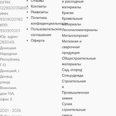
Отзывы
и расходные
ОГРН:
Контакты
материалы
стекловолокно
1229300136890
Реквизиты
Краски
ИНН:
Политика
Кровельные
9309020182
ДЛИНА
50 м
конфиденциальности
материалы
КПП:
Пользовательское
Лесопиломатериалы
930901001
соглашение
Металлопрокат
Юр. адрес:
ШИРИНА
1 м
Оферта
Метизная и
283049,
сварочная
Донецкая
ОСОБЕННОСТИ
продукция
Народная
Общестроительные
Республика,
материалы
Г.О.
клейкий слой
Сад, огород
Донецкий, г.
Спецодежда
Донецк,
ПЛОТНОСТЬ
Строительная
улица
и
Воинская,
Промышленная
дом 16А,
145 г/м²
химия
офис 6
Сухие
строительные
2001 - 2026
смеси