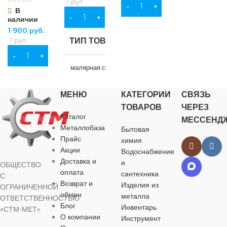
рул
В КОРЗИНУ
В
ПОДРОБНЕЕ
В КОРЗИНУ
наличии
1 900
руб.
рул
ТИП ТОВАРА
В КОРЗИНУ
малярная сетка
МЕНЮ
КАТЕГОРИИ
СВЯЗЬ
НАЗНАЧЕНИЕ
ТОВАРОВ
ЧЕРЕЗ
Каталог
МЕССЕНД
для строительства
Металлобаза
Бытовая
Прайс
химия
ВИД РАБОТ
Акции
Водоснабжение
Доставка и
и
ОБЩЕСТВО
оплата
сантехника
С
для внутренних
Возврат и
Изделия из
работ
ОГРАНИЧЕННОЙ
обмен
металла
ОТВЕТСТВЕННОСТЬЮ
Блог
Инвентарь
«СТМ-МЕТ»
МАТЕРИАЛ
О компании
Инструмент