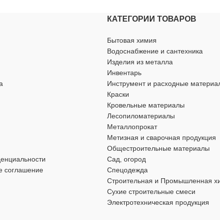
для хозяйственно-бытовых нужд
КАТЕГОРИИ ТОВАРОВ
нно-бытовых нужд
МАТЕРИАЛ
полиэтилен
Бытовая химия
полиэтилен
Водоснабжение и сантехника
ДЛИНА
200 мм
Изделия из металла
Инвентарь
00 мм
а
Инструмент и расходные материа
ШИРИНА
150 мм
Краски
Кровельные материалы
400 мм
ОСОБЕННОСТИ
Лесопиломатериалы
с замком
Металлопрокат
Метизная и сварочная продукция
ПЛОТНОСТЬ
40 мкм
Общестроительные материалы
денциальности
Сад, огород
е соглашение
Спецодежда
Строительная и Промышленная х
Сухие строительные смеси
Электротехническая продукция