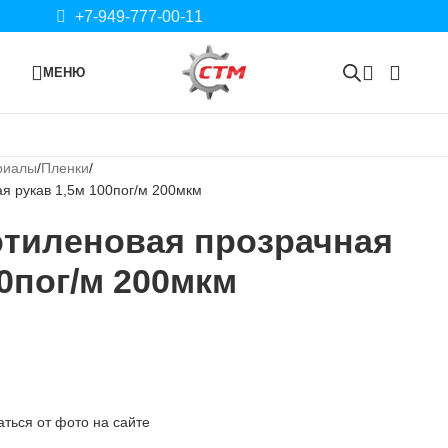
+7-949-777-00-11
МЕНЮ
риалы
Пленки
я рукав 1,5м 100пог/м 200мкм
этиленовая прозрачная
00пог/м 200мкм
ться от фото на сайте