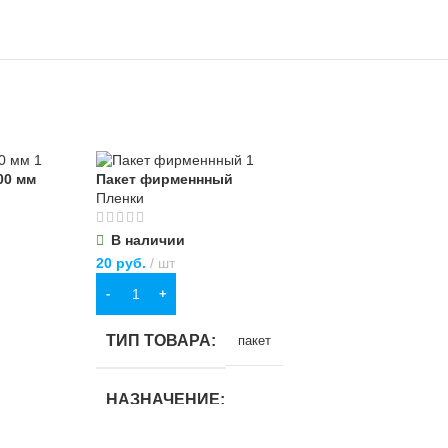
00 мм
Пакет фирменнный
Пле
Пленки
вто
Пле
В наличии
20
руб.
шт
О
В КОРЗИНУ
36
р
П
ТИП ТОВАРА
пакет
Т
НАЗНАЧЕНИЕ
пл