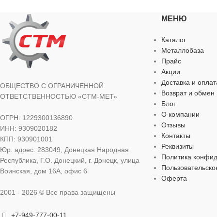
МЕНЮ
для строительства
,
для хозяйственно-
для хозяйстве
бытовых нужд
Каталог
МАТЕРИАЛ
Металлобаза
МАТЕРИАЛ
полипропилен
Прайс
Акции
ДЛИНА
5
Доставка и оплат
ДЛИНА
105 см
ОБЩЕСТВО С ОГРАНИЧЕННОЙ
Возврат и обмен
ОТВЕТСТВЕННОСТЬЮ «СТМ-МЕТ»
ШИРИНА
Блог
ШИРИНА
55 см
О компании
ОГРН: 1229300136890
Отзывы
ИНН: 9309020182
Контакты
КПП: 930901001
ОСОБЕННОСТИ
Реквизиты
Юр. адрес: 283049, Донецкая Народная
Политика конфи
Республика, Г.О. Донецкий, г. Донецк, улица
для строительного мусора
Пользовательско
Воинская, дом 16А, офис 6
Оферта
2001 - 2026 © Все права защищены
+7-949-777-00-11