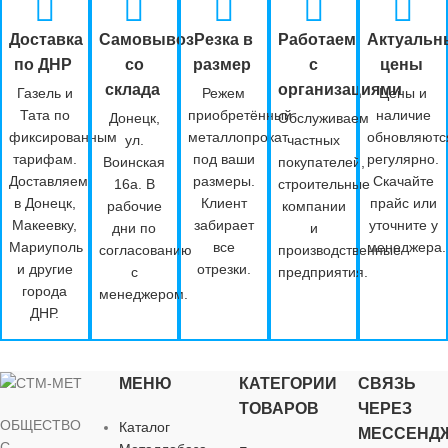
Доставка
Самовывоз
Резка в
Работаем
Актуальн
по ДНР
со
размер
с
цены
склада
организациями
Газель и
Режем
Цены и
Тата по
приобретённый
наличие
Донецк,
Обслуживаем
фиксированным
металлопрокат
обновляютс
ул.
частных
тарифам.
под ваши
регулярно.
Воинская
покупателей,
Доставляем
размеры.
Скачайте
16а. В
строительные
в Донецк,
Клиент
прайс или
рабочие
компании
Макеевку,
забирает
уточните у
дни по
и
Мариуполь
все
менеджера.
согласованию
производственные
и другие
отрезки.
с
предприятия.
города
менеджером.
ДНР.
МЕНЮ
КАТЕГОРИИ
СВЯЗЬ
ТОВАРОВ
ЧЕРЕЗ
ОБЩЕСТВО
Каталог
МЕССЕНД
С