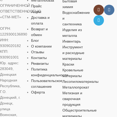
Металлобаза
Бытовая
ОГРАНИЧЕННОЙ
Прайс
химия
ОТВЕТСТВЕННОСТЬЮ
Акции
Водоснабжение
«СТМ-МЕТ»
Доставка и
и
оплата
сантехника
ОГРН:
Возврат и
Изделия из
1229300136890
обмен
металла
ИНН:
Блог
Инвентарь
9309020182
О компании
Инструмент
КПП:
Отзывы
и расходные
930901001
Контакты
материалы
Юр. адрес:
Реквизиты
Краски
283049,
Политика
Кровельные
Донецкая
конфиденциальности
материалы
Народная
Пользовательское
Лесопиломатериалы
Республика,
соглашение
Металлопрокат
Г.О.
Оферта
Метизная и
Донецкий, г.
сварочная
Донецк,
продукция
улица
Общестроительные
Воинская,
материалы