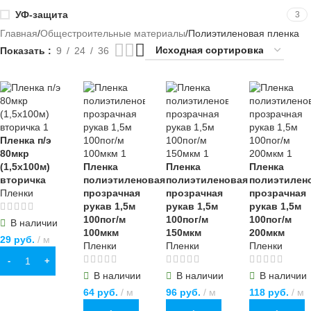
УФ-защита
3
Главная
Общестроительные материалы
Полиэтиленовая пленка
Показать
9
24
36
Пленка п/э
80мкр
(1,5х100м)
Пленка
Пленка
Пленка
вторичка
полиэтиленовая
полиэтиленовая
полиэтилен
Пленки
прозрачная
прозрачная
прозрачная
рукав 1,5м
рукав 1,5м
рукав 1,5м
100пог/м
100пог/м
100пог/м
В наличии
100мкм
150мкм
200мкм
29
руб.
м
Пленки
Пленки
Пленки
В КОРЗИНУ
В наличии
В наличии
В наличии
64
руб.
м
96
руб.
м
118
руб.
м