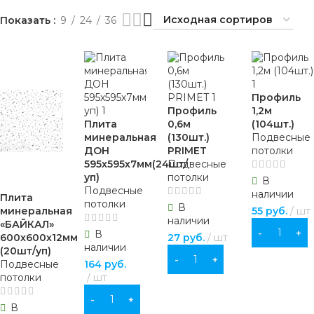
Показать
Маячковый профиль
9
24
36
Укрывной материал
Дюбели для теплоизоляции
Профиль
Профиль
1,2м
Плита
0,6м
(104шт.)
минеральная
(130шт.)
Подвесные
ДОН
PRIMET
потолки
595х595х7мм(24шт/
Подвесные
уп)
потолки
В
Подвесные
наличии
Плита
потолки
В
минеральная
55
руб.
шт
наличии
«БАЙКАЛ»
В КОРЗИНУ
В
600х600х12мм
27
руб.
шт
наличии
(20шт/уп)
В КОРЗИНУ
Подвесные
164
руб.
потолки
шт
В КОРЗИНУ
В