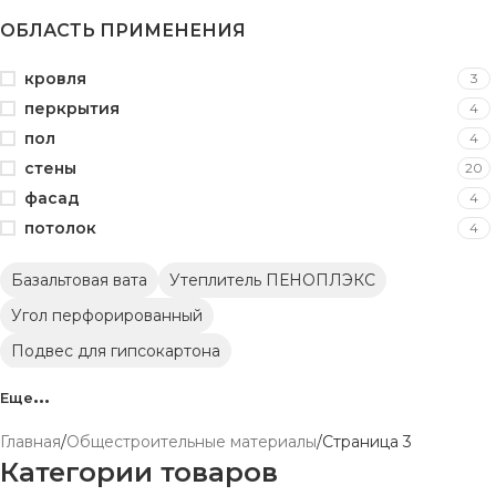
ОБЛАСТЬ ПРИМЕНЕНИЯ
кровля
3
перкрытия
4
пол
4
стены
20
фасад
4
потолок
4
Базальтовая вата
Утеплитель ПЕНОПЛЭКС
Угол перфорированный
Подвес для гипсокартона
Маяки для штукатурки
Еще
Обои виниловые на флизелиновой основе
Главная
Общестроительные материалы
Страница 3
Метровые виниловые обои на флизелиновой основе
Категории товаров
Полиэтиленовая пленка
Напольные покрытия