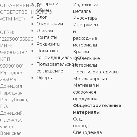
Возврат и
Изделия из
ОГРАНИЧЕННОЙ
обмен
металла
ОТВЕТСТВЕННОСТЬЮ
Блог
Инвентарь
«СТМ-МЕТ»
О компании
Инструмент
Отзывы
и
ОГРН:
Контакты
расходные
1229300136890
Реквизиты
материалы
ИНН:
Политика
Краски
9309020182
конфиденциальности
Кровельные
КПП:
Пользовательское
материалы
930901001
соглашение
Лесопиломатериалы
Юр. адрес:
Оферта
Металлопрокат
283049,
Метизная и
Донецкая
сварочная
Народная
продукция
Республика,
Общестроительные
Г.О.
материалы
Донецкий,
Сад,
г. Донецк,
огород
улица
Спецодежда
Воинская,