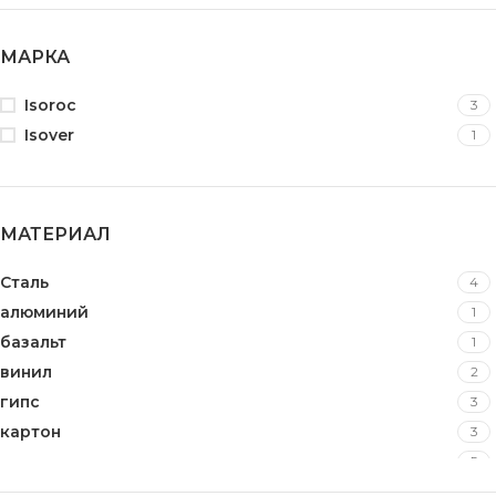
МАРКА
Isoroc
3
Isover
1
МАТЕРИАЛ
Сталь
4
алюминий
1
базальт
1
винил
2
гипс
3
картон
3
минеральная вата
5
оцинкованная сталь
37