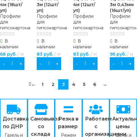
4м (18шт/
3м (12шт/
4м (12шт/
3м 0,43мм
уп)
уп)
уп)
(16шт/уп)
Профили
Профили
Профили
Профили
для
для
для
для
гипсокартона
гипсокартона
гипсокартона
гипсокарто
В
В
В
В
наличии
наличии
наличии
наличии
68
руб.
м
83
руб.
м
83
руб.
м
96
руб.
м
В КОРЗИНУ
В КОРЗИНУ
В КОРЗИНУ
В КОРЗИНУ
←
1
2
3
4
5
6
→
Доставка
Самовывоз
Резка в
Работаем
Актуаль
по ДНР
со
размер
с
цены
склада
организациями
Газель и
Режем
Цены и