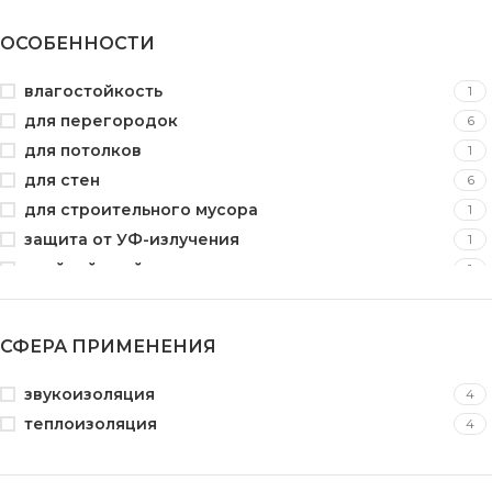
ПВХ
1
ОСОБЕННОСТИ
пластик
8
полипропилен
1
влагостойкость
1
полиэтилен
12
для перегородок
6
стекловолокно
1
для потолков
1
флизилин
2
для стен
6
экструдированный пенополистирол (XPS)
4
для строительного мусора
1
защита от УФ-излучения
1
клейкий слой
1
оцинкованный
1
перфорированный
2
СФЕРА ПРИМЕНЕНИЯ
с замком
2
теплоизоляция
1
звукоизоляция
4
УФ-защита
3
теплоизоляция
4
шпунтованная
2