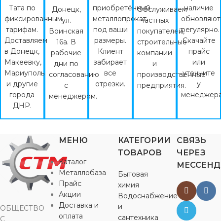
Тата по
приобретённый
наличие
Донецк,
Обслуживаем
фиксированным
металлопрокат
обновляют
ул.
частных
тарифам.
под ваши
регулярно.
Воинская
покупателей,
Доставляем
размеры.
Скачайте
16а. В
строительные
в Донецк,
Клиент
прайс
рабочие
компании
Макеевку,
забирает
или
дни по
и
Мариуполь
все
уточните
согласованию
производственные
и другие
отрезки.
у
с
предприятия.
города
менеджера
менеджером.
ДНР.
МЕНЮ
КАТЕГОРИИ
СВЯЗЬ
ТОВАРОВ
ЧЕРЕЗ
Каталог
МЕССЕН
Металлобаза
Бытовая
Прайс
химия
Акции
Водоснабжение
Доставка и
и
ОБЩЕСТВО
оплата
сантехника
С