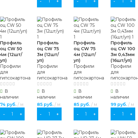
В КОРЗИНУ
В КОРЗИНУ
В КОРЗИНУ
Профиль
Профиль
Профиль
Профиль
оц CW 50
оц CW 75
оц CW 75
оц CW 100
4м (12шт/
3м (12шт/
4м (12шт/
3м 0,43мм
уп)
уп)
уп)
(16шт/уп)
Профили
Профили
Профили
Профили
для
для
для
для
гипсокартона
гипсокартона
гипсокартона
гипсокарто
В
В
В
В
наличии
наличии
наличии
наличии
74
руб.
м
85
руб.
м
85
руб.
м
99
руб.
м
В КОРЗИНУ
В КОРЗИНУ
В КОРЗИНУ
В КОРЗИНУ