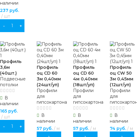
наличии
237
руб.
шт
В КОРЗИНУ
Профиль
3,6м
Профиль
Профиль
Профиль
(40шт.)
оц СD 60
оц СD 60
оц CW 50
Подвесные
3м 0,40мм
4м 0,40мм
3м 0,45мм
потолки
(24шт/уп)
(18шт/уп)
(12шт/уп)
Профили
Профили
Профили
для
для
для
В
гипсокартона
гипсокартона
гипсокарто
наличии
165
руб.
В
В
В
шт
наличии
наличии
наличии
В КОРЗИНУ
57
руб.
м
57
руб.
м
74
руб.
м