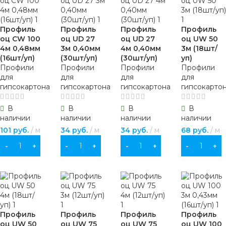
Профиль
Профиль
Профиль
Профиль
оц CW 100
оц UD 27
оц UD 27
оц UW 50
4м 0,48мм
3м 0,40мм
4м 0,40мм
3м (18шт/
(16шт/уп)
(30шт/уп)
(30шт/уп)
уп)
Профили
Профили
Профили
Профили
для
для
для
для
гипсокартона
гипсокартона
гипсокартона
гипсокарто
В
В
В
В
наличии
наличии
наличии
наличии
101
руб.
м
34
руб.
м
34
руб.
м
68
руб.
м
В КОРЗИНУ
В КОРЗИНУ
В КОРЗИНУ
В КОРЗИНУ
Профиль
Профиль
Профиль
Профиль
оц UW 50
оц UW 75
оц UW 75
оц UW 100