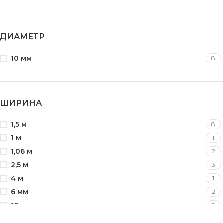
ДИАМЕТР
10 мм
8
ШИРИНА
1,5 м
8
1 м
1
1,06 м
2
2,5 м
3
4 м
1
6 мм
2
10 мм
2
24 мм
3