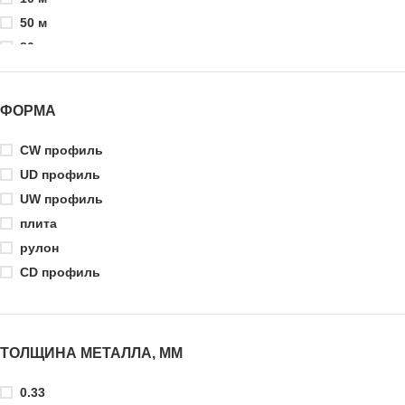
50 м
80 мм
90 мм
100 мм
ФОРМА
100 м
105 см
CW профиль
110 мм
UD профиль
118,5 см
UW профиль
120 мм
плита
125 мм
рулон
140 мм
СD профиль
150 мм
160 мм
200 мм
ТОЛЩИНА МЕТАЛЛА, ММ
250 мм
300 мм
0.33