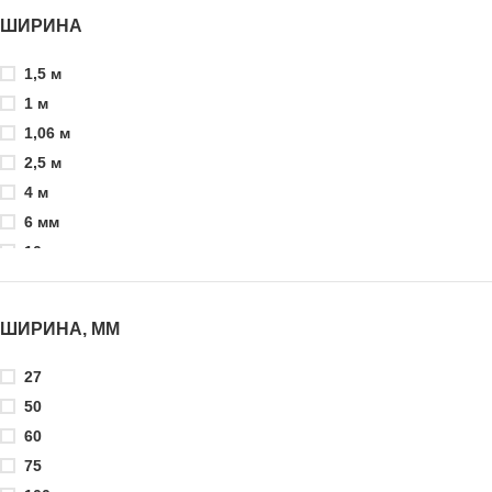
ШИРИНА
1,5 м
1 м
1,06 м
2,5 м
4 м
6 мм
10 мм
24 мм
25 мм
ШИРИНА, ММ
30 мм
55 см
27
55 мм
50
58,5 см
60
100 мм
75
120 мм