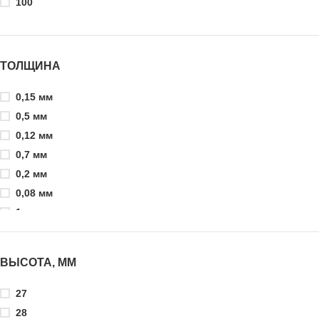
100
130 мм
150 мм
400 мм
ТОЛЩИНА
595 мм
600
0,15 мм
600 мм
0,5 мм
1200 мм
0,12 мм
1220
0,7 мм
0,2 мм
0,08 мм
1 мм
1,0м мм
2,5 мм
ВЫСОТА, ММ
2 мм
3 мм
27
9,5 мм
28