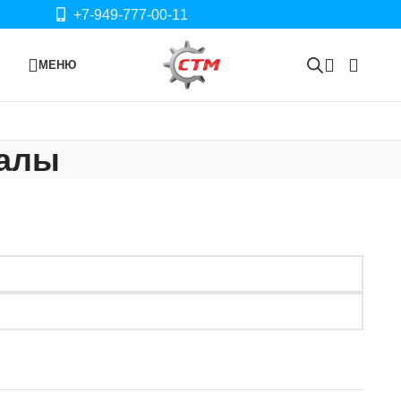
+7-949-777-00-11
МЕНЮ
иалы