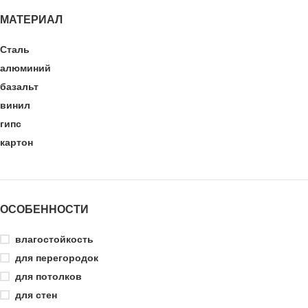
МАТЕРИАЛ
Сталь
алюминий
базальт
винил
гипс
картон
минеральная вата
оцинкованная сталь
ПВХ
ОСОБЕННОСТИ
пластик
полипропилен
влагостойкость
полиэтилен
для перегородок
стекловолокно
для потолков
флизилин
для стен