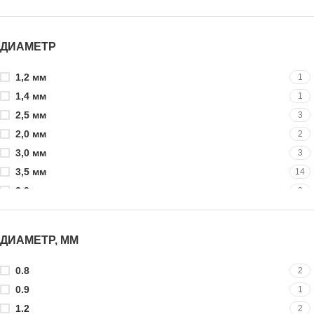
ДИАМЕТР
1,2 мм
1
1,4 мм
1
2,5 мм
3
2,0 мм
2
3,0 мм
3
3,5 мм
14
3,9 мм
2
4,8 мм
30
4,0 мм
2
ДИАМЕТР, ММ
4,2 мм
22
5,5 мм
26
0.8
2
5,0 мм
2
0.9
1
6 мм
21
1.2
2