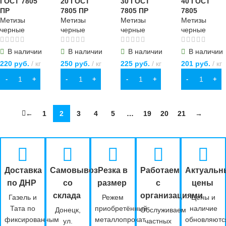
ГОСТ 7805
20 ГОСТ
30 ГОСТ
40 ГОСТ
ПР
7805 ПР
7805 ПР
7805
Метизы
Метизы
Метизы
Метизы
черные
черные
черные
черные
В наличии
В наличии
В наличии
В наличии
220
руб.
кг
250
руб.
кг
225
руб.
кг
201
руб.
кг
В КОРЗИНУ
В КОРЗИНУ
В КОРЗИНУ
В КОРЗИНУ
←
1
2
3
4
5
…
19
20
21
→
Доставка
Самовывоз
Резка в
Работаем
Актуальн
по ДНР
со
размер
с
цены
склада
организациями
Газель и
Режем
Цены и
Тата по
приобретённый
наличие
Донецк,
Обслуживаем
фиксированным
металлопрокат
обновляютс
ул.
частных