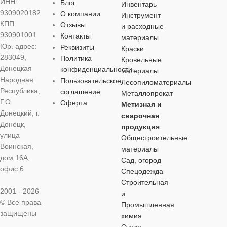
ИНН:
Блог
Инвентарь
9309020182
О компании
Инструмент
КПП:
Отзывы
и расходные
930901001
Контакты
материалы
Юр. адрес:
Реквизиты
Краски
283049,
Политика
Кровельные
Донецкая
конфиденциальности
материалы
Народная
Пользовательское
Лесопиломатериалы
Республика,
соглашение
Металлопрокат
Г.О.
Оферта
Метизная и
Донецкий, г.
сварочная
Донецк,
продукция
улица
Общестроительные
Воинская,
материалы
дом 16А,
Сад, огород
офис 6
Спецодежда
Строительная
2001 - 2026
и
© Все права
Промышленная
защищены
химия
Сухие