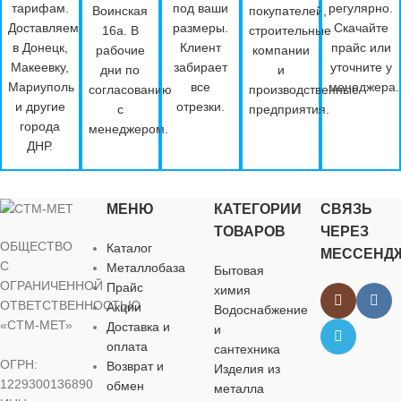
тарифам.
под ваши
регулярно.
Воинская
покупателей,
Доставляем
размеры.
Скачайте
16а. В
строительные
в Донецк,
Клиент
прайс или
рабочие
компании
Макеевку,
забирает
уточните у
дни по
и
Мариуполь
все
менеджера.
согласованию
производственные
и другие
отрезки.
с
предприятия.
города
менеджером.
ДНР.
МЕНЮ
КАТЕГОРИИ
СВЯЗЬ
ТОВАРОВ
ЧЕРЕЗ
ОБЩЕСТВО
Каталог
МЕССЕНД
С
Металлобаза
Бытовая
ОГРАНИЧЕННОЙ
Прайс
химия
ОТВЕТСТВЕННОСТЬЮ
Акции
Водоснабжение
«СТМ-МЕТ»
Доставка и
и
оплата
сантехника
ОГРН:
Возврат и
Изделия из
1229300136890
обмен
металла