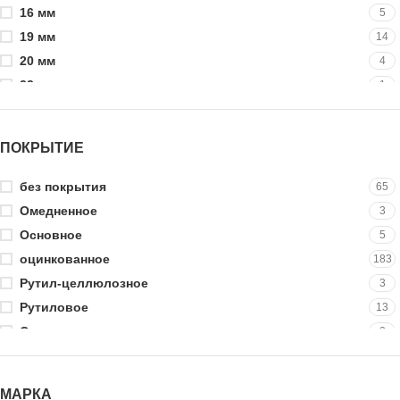
16 мм
5
19 мм
14
20 мм
4
23 мм
1
25 мм
25
30 мм
8
ПОКРЫТИЕ
32 мм
6
35 мм
15
без покрытия
65
38 мм
4
Омедненное
3
40 мм
15
Основное
5
41 мм
3
оцинкованное
183
42 мм
1
Рутил-целлюлозное
3
45 мм
2
Рутиловое
13
50 мм
19
Специальное
3
51 мм
2
фосфатированное
21
55 мм
3
МАРКА
60 мм
21