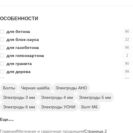
150 мм
3
160 мм
5
ОСОБЕННОСТИ
180 мм
1
200 мм
3
для бетона
90
1000 мм
9
для блок-хауса
22
для газобетона
90
для гипсокартона
2
для гранита
90
для дерева
99
для кирпича
90
для металла
Болты
Черная шайба
Электроды АНО
9
шестигранная гайка
22
Электроды 3 мм
Электроды 4 мм
Электроды 5 мм
Электроды 6 мм
Электроды УОНИ
Болт М6
Болт М8
Болт М10
Болт М12
Болт М14
Еще
Болт М16
Болт М18
Болт М20
Болт М24
Главная
Метизная и сварочная продукция
Страница 2