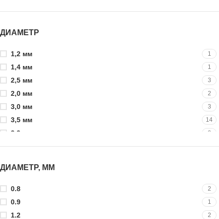
ДИАМЕТР
1,2 мм
1
1,4 мм
1
2,5 мм
3
2,0 мм
2
3,0 мм
3
3,5 мм
14
3,9 мм
2
4,8 мм
30
4,0 мм
2
ДИАМЕТР, ММ
4,2 мм
22
5,5 мм
26
0.8
2
5,0 мм
2
0.9
1
6 мм
21
1.2
2