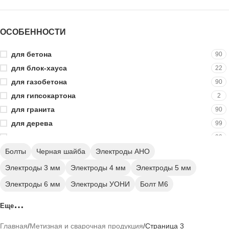
150 мм
3
160 мм
5
ОСОБЕННОСТИ
180 мм
1
200 мм
3
для бетона
90
1000 мм
9
для блок-хауса
22
для газобетона
90
для гипсокартона
2
для гранита
90
для дерева
99
для кирпича
90
для металла
Болты
Черная шайба
Электроды АНО
9
шестигранная гайка
22
Электроды 3 мм
Электроды 4 мм
Электроды 5 мм
Электроды 6 мм
Электроды УОНИ
Болт М6
Болт М8
Болт М10
Болт М12
Болт М14
Еще
Болт М16
Болт М18
Болт М20
Болт М24
Главная
Метизная и сварочная продукция
Страница 3