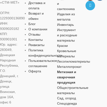
«СТМ-МЕТ»
Доставка и
и
оплата
сантехника
ОГРН:
Возврат и
Изделия из
1229300136890
обмен
металла
ИНН:
Блог
Инвентарь
9309020182
О компании
Инструмент
КПП:
Отзывы
и расходные
930901001
Контакты
материалы
Юр. адрес:
Реквизиты
Краски
283049,
Политика
Кровельные
Донецкая
конфиденциальности
материалы
Народная
Пользовательское
Лесопиломатериалы
Республика,
соглашение
Металлопрокат
Г.О.
Оферта
Метизная и
Донецкий, г.
сварочная
Донецк,
продукция
улица
Общестроительные
Воинская,
материалы
дом 16А,
Сад, огород
офис 6
Спецодежда