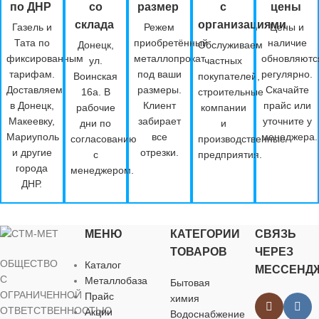
по ДНР
со
размер
с
цены
склада
организациями
Газель и
Режем
Цены и
Тата по
приобретённый
наличие
Донецк,
Обслуживаем
фиксированным
металлопрокат
обновляютс
ул.
частных
тарифам.
под ваши
регулярно.
Воинская
покупателей,
Доставляем
размеры.
Скачайте
16а. В
строительные
в Донецк,
Клиент
прайс или
рабочие
компании
Макеевку,
забирает
уточните у
дни по
и
Мариуполь
все
менеджера.
согласованию
производственные
и другие
отрезки.
с
предприятия.
города
менеджером.
ДНР.
МЕНЮ
КАТЕГОРИИ
СВЯЗЬ
ТОВАРОВ
ЧЕРЕЗ
ОБЩЕСТВО
Каталог
МЕССЕНД
С
Металлобаза
Бытовая
ОГРАНИЧЕННОЙ
Прайс
химия
ОТВЕТСТВЕННОСТЬЮ
Акции
Водоснабжение