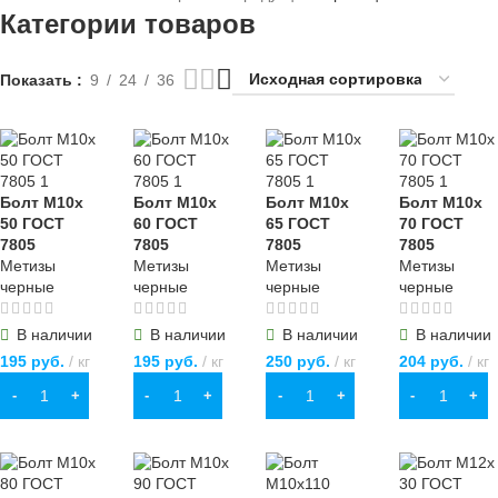
Гайка оцинкованная
Шайба плоская
Категории товаров
Гровер (шайбы пружинные)
Кузовная шайба
Показать
Дюбель-гвозди с потайным бортиком
9
24
36
Дюбель с шурупом диаметром 6 мм
Дюбель с шурупом диаметром 8 мм
Дюбель-гвозди с грибовидным бортиком
Болт М10х
Болт М10х
Болт М10х
Болт М10х
Саморезы по дереву
Саморезы по металлу
50 ГОСТ
60 ГОСТ
65 ГОСТ
70 ГОСТ
7805
7805
7805
7805
Саморезы для гипсокартона
Метизы
Метизы
Метизы
Метизы
черные
черные
черные
черные
Кровельные саморезы с прессшайбой и сверлом
Саморезы для фасадных работ
В наличии
В наличии
В наличии
В наличии
195
руб.
кг
195
руб.
кг
250
руб.
кг
204
руб.
кг
Саморезы для забора из профлиста
В КОРЗИНУ
В КОРЗИНУ
В КОРЗИНУ
В КОРЗИНУ
Резьбовые шпильки 1000 мм
Гайки зубчатые
Крепежные пластины
Крепежные уголки
Гвозди толевые
Дюбели распорные