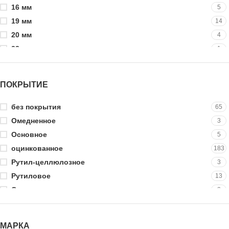
16 мм
5
19 мм
14
20 мм
4
23 мм
1
25 мм
25
30 мм
8
ПОКРЫТИЕ
32 мм
6
35 мм
15
без покрытия
65
38 мм
4
Омедненное
3
40 мм
15
Основное
5
41 мм
3
оцинкованное
183
42 мм
1
Рутил-целлюлозное
3
45 мм
2
Рутиловое
13
50 мм
19
Специальное
3
51 мм
2
фосфатированное
21
55 мм
3
МАРКА
60 мм
21