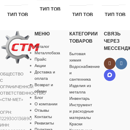
Ph3
повышенной
ТИП ТОВАРА
прочности
ТИП ТОВАРА
ТИП ТОВАРА
ТИП ТОВА
болт
болт
болт
болт
МЕНЮ
КАТЕГОРИИ
СВЯЗЬ
НАЗНАЧЕНИЕ
ТОВАРОВ
ЧЕРЕЗ
НАЗНАЧЕНИЕ
НАЗНАЧЕНИЕ
НАЗНАЧЕ
Каталог
МЕССЕНД
Металлобаза
Бытовая
для
Прайс
химия
строительства
,
для
для
для
Акции
для хозяйственно-
Водоснабжение
строительства
,
строительства
,
строительств
бытовых нужд
для хозяйственно-
для хозяйственно-
для хозяйств
Доставка и
и
ОБЩЕСТВО
бытовых нужд
бытовых нужд
бытовых нуж
оплата
сантехника
С
Возврат и
Изделия из
ОГРАНИЧЕННОЙ
ВИД РАБОТ
обмен
металла
ВИД РАБОТ
ВИД РАБОТ
ВИД РАБО
ОТВЕТСТВЕННОСТЬЮ
Блог
Инвентарь
«СТМ-МЕТ»
для внутренних
О компании
Инструмент
работ
,
для
для внутренних
для внутренних
для внутренн
Отзывы
и расходные
ОГРН:
наружных работ
работ
,
для
работ
,
для
работ
,
для
Контакты
материалы
1229300136890
наружных работ
наружных работ
наружных раб
Реквизиты
Краски
ИНН:
ЦВЕТ
Политика
черный