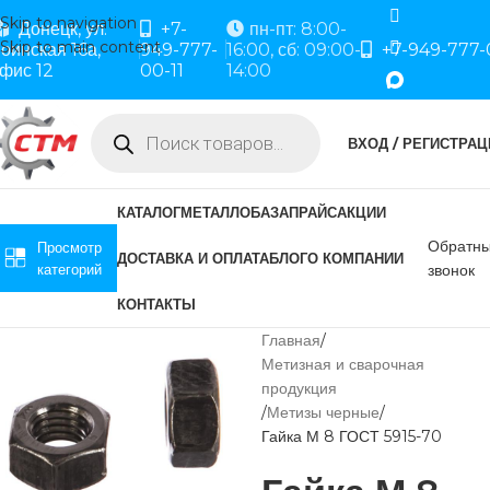
Skip to navigation
Донецк, ул.
+7-
пн-пт: 8:00-
Skip to main content
оинская 16а,
949-777-
16:00, сб: 09:00-
+7-949-777-
фис 12
00-11
14:00
ВХОД / РЕГИСТРАЦ
КАТАЛОГ
МЕТАЛЛОБАЗА
ПРАЙС
АКЦИИ
Обратн
Просмотр
ДОСТАВКА И ОПЛАТА
БЛОГ
О КОМПАНИИ
категорий
звонок
КОНТАКТЫ
Главная
Метизная и сварочная
продукция
Метизы черные
Гайка М 8 ГОСТ 5915-70