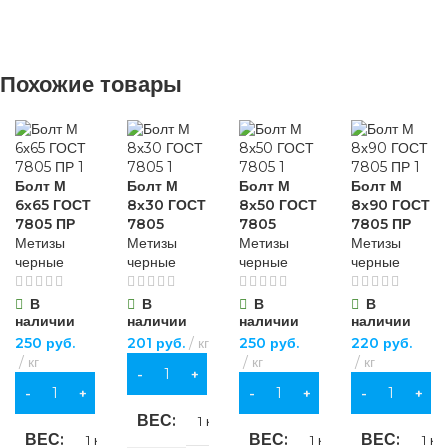
для хозяйственно-
бытовых нужд
НАЗНАЧЕНИЕ
НАЗНАЧЕНИЕ
ВИД РАБОТ
для строительства
,
Похожие товары
для хозяйственно-
для хозяйственно-
бытовых нужд
бытовых нужд
универсальные
ВИД РАБОТ
БРЕНД
Sparta
МАТЕРИАЛ
Болт М
Болт М
Болт М
Болт М
6х65 ГОСТ
8х30 ГОСТ
8х50 ГОСТ
8х90 ГОСТ
универсальные
7805 ПР
7805
7805
7805 ПР
МАТЕРИАЛ
ПВХ
,
Метизы
Метизы
Метизы
Метизы
хлопчатобумажная
черные
черные
черные
черные
ткань
МАТЕРИАЛ
хромованадиевая
сталь (CrV)
В
В
В
В
наличии
наличии
наличии
наличии
ОСОБЕННОСТИ
ПВХ
,
250
руб.
201
руб.
кг
250
руб.
220
руб.
хлопчатобумажная
ДЛИНА
150 мм
кг
кг
кг
ткань
В КОРЗИНУ
повышенной
В КОРЗИНУ
В КОРЗИНУ
В КОРЗИНУ
прочности
ОСОБЕННОСТИ
ВЕС
ОСОБЕННОСТИ
1 кг
ВЕС
ВЕС
ВЕС
1 кг
1 кг
1 кг