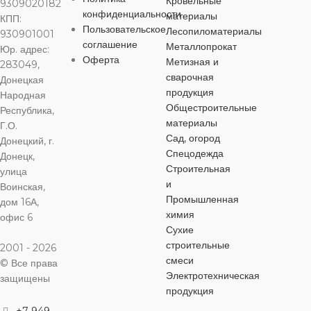
Кровельные
9309020182
ЦВЕТ
ЦВЕТ
ЦВЕТ
черный
черный
че
конфиденциальности
материалы
КПП:
Пользовательское
Лесопиломатериалы
930901001
МАТЕРИАЛ
соглашение
Металлопрокат
Юр. адрес:
МАТЕРИАЛ
МАТЕРИАЛ
МАТЕРИА
Оферта
Метизная и
283049,
Сталь
сварочная
Донецкая
Сталь
Сталь
Сталь
продукция
Народная
Общестроительные
Республика,
ДЛИНА
материалы
Г.О.
ДЛИНА
ДЛИНА
ДЛИНА
Сад, огород
Донецкий, г.
30 мм
Спецодежда
Донецк,
65 мм
50 мм
90 мм
Строительная
улица
и
Воинская,
ДИАМЕТР
Промышленная
дом 16А,
ДИАМЕТР
ДИАМЕТР
ДИАМЕТР
химия
офис 6
8 мм
Сухие
6 мм
8 мм
8 мм
строительные
2001 - 2026
смеси
© Все права
ШЛИЦ
Электротехническая
ШЛИЦ
ШЛИЦ
ШЛИЦ
защищены
продукция
наружный
+7-949-