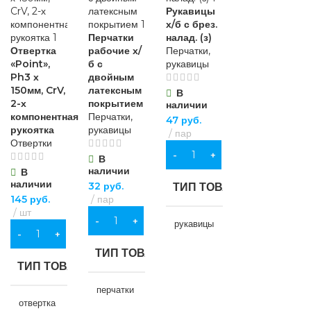
Рукавицы
х/б с брез.
Перчатки
налад. (з)
Отвертка
рабочие х/
Перчатки,
«Point»,
б с
рукавицы
Ph3 х
двойным
150мм, CrV,
латексным
В
2-х
покрытием
наличии
компонентная
Перчатки,
47
руб.
рукоятка
рукавицы
пар
Отвертки
В КОРЗИНУ
В
наличии
В
наличии
32
руб.
ТИП ТОВАРА
145
руб.
пар
шт
В КОРЗИНУ
рукавицы
В КОРЗИНУ
ТИП ТОВАРА
НАЗНАЧЕНИЕ
ТИП ТОВАРА
перчатки
для строительства
,
отвертка