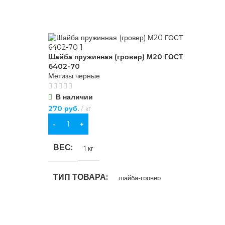
Шайба пружинная (гровер) М20 ГОСТ
6402-70
Метизы черные
В наличии
270
руб.
кг
В КОРЗИНУ
ВЕС
1 кг
ТИП ТОВАРА
шайба-гровер
НАЗНАЧЕНИЕ
но-