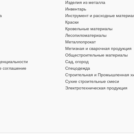
ОЧНОСТИ
СТАНДАРТ DIN
Изделия из металла
5.8
934
чугун
Инвентарь
ЦВЕТ
синий
а
Инструмент и расходные материа
DIN
934
8″
,
Ду 200
Краски
МАТЕРИАЛ
Кровельные материалы
чугун
Лесопиломатериалы
ИЕ
штурвал
Металлопрокат
ДИАМЕТР
2″
,
Ду 50
Метизная и сварочная продукция
Общестроительные материалы
 ДАВЛЕНИЕ
Ру 10
денциальности
Сад, огород
УПРАВЛЕНИЕ
ручка-рычаг
е соглашение
Спецодежда
ОЕДИНЕНИЯ
Строительная и Промышленная х
УСЛОВНОЕ ДАВЛЕНИЕ
Сухие строительные смеси
Электротехническая продукция
ТИП ПРИСОЕДИНЕНИЯ
межфланцевый
МАХ ТЕМПЕРАТУРА