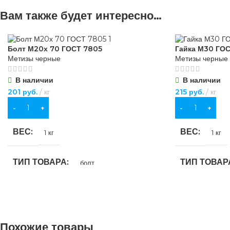
Вам также будет интересно…
Болт М20х 70 ГОСТ 7805
Гайка М30 ГОС
Метизы черные
Метизы черные
В наличии
В наличии
201
руб.
кг
215
руб.
кг
В КОРЗИНУ
В КОРЗИНУ
ВЕС
ВЕС
1 кг
1 кг
ТИП ТОВАРА
ТИП ТОВАР
болт
НАЗНАЧЕНИЕ
НАЗНАЧЕН
для строительства
,
для хозяйственно-
для строительс
Похожие товары
бытовых нужд
бытовых нужд