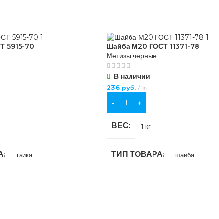
Т 5915-70
Шайба М20 ГОСТ 11371-78
Метизы черные
В наличии
236
руб.
кг
В КОРЗИНУ
ВЕС
1 кг
А
ТИП ТОВАРА
гайка
шайба
ИЕ
НАЗНАЧЕНИЕ
тва
,
для хозяйственно-
для строительства
,
для хозяйствен
бытовых нужд