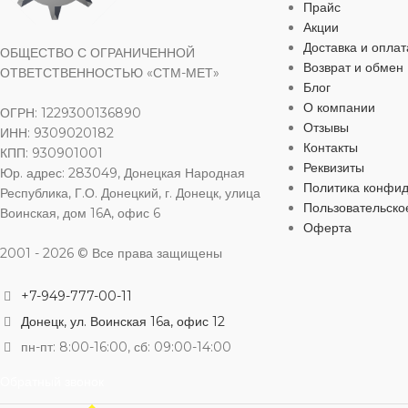
ГОЛОВКА
КЛАСС ПР
Прайс
МАТЕРИАЛ
МАТЕРИАЛ
шестигранная
чугун
Акции
Доставка и оплат
ОБЩЕСТВО С ОГРАНИЧЕННОЙ
ПОКРЫТИЕ
СТАНДАРТ 
ДИАМЕТР
ДИАМЕТР
без покрытия
6″
,
Ду 150
Возврат и обмен
ОТВЕТСТВЕННОСТЬЮ «СТМ-МЕТ»
Блог
О компании
ОГРН: 1229300136890
ШАГ РЕЗЬБЫ
УПРАВЛЕНИЕ
УПРАВЛЕН
2,5 мм
штурвал
Отзывы
ИНН: 9309020182
Контакты
КПП: 930901001
Реквизиты
ДИАМЕТР ГОЛОВКИ
УСЛОВНОЕ ДАВЛЕНИЕ
УСЛОВНОЕ
30 мм
Ру 16
Юр. адрес: 283049, Донецкая Народная
Политика конфи
Республика, Г.О. Донецкий, г. Донецк, улица
Пользовательско
Воинская, дом 16А, офис 6
ВЫСОТА ГОЛОВКИ
ТИП ПРИСОЕДИНЕНИЯ
ТИП ПРИС
12 мм
Оферта
2001 - 2026 © Все права защищены
фланцевая
фланцевая
ТИП РЕЗЬБЫ
полная
+7-949-777-00-11
Донецк, ул. Воинская 16а, офис 12
ПРОФИЛЬ РЕЗЬБЫ
треугольная
пн-пт: 8:00-16:00, сб: 09:00-14:00
Обратный звонок
КЛАСС ПРОЧНОСТИ
5.8