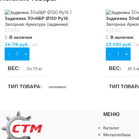
ВИД РАБОТ
ВИД РАБОТ
Задвижка 30ч6БР Ø150 Ру16
Задвижка 30ч
Запорная Арматура (задвижки)
Запорная Армат
для внутренних работ
,
для наружных работ
для внутренних
В наличии
В наличии
24 116
руб.
шт
23 050
руб.
ш
ЦВЕТ
ЦВЕТ
черный
чер
В КОРЗИНУ
В КОРЗИНУ
МАТЕРИАЛ
МАТЕРИАЛ
ВЕС
ВЕС
Сталь
54.75 кг
81.5 к
ДЛИНА
ДИАМЕТР
ТИП ТОВАРА
ТИП ТОВАР
70 мм
задвижка
ДИАМЕТР
ВЫСОТА
НАЗНАЧЕНИЕ
НАЗНАЧЕН
20 мм
для водоснабжения
МЕНЮ
ШЛИЦ
ШАГ РЕЗЬ
ЦВЕТ
ЦВЕТ
наружный шестигранник
черный
чер
Каталог
Металлобаза