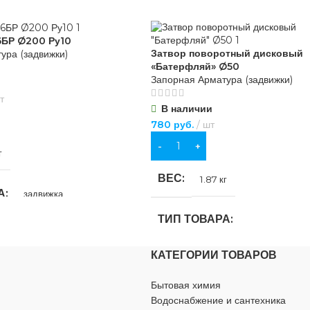
ВИД РАБОТ
6БР Ø200 Ру10
Затвор поворотный дисковый
ура (задвижки)
«Батерфляй» Ø50
 работ
,
для наружных работ
для внутренних работ
,
для наружны
Запорная Арматура (задвижки)
т
В наличии
ЦВЕТ
ный
черный
780
руб.
шт
В КОРЗИНУ
МАТЕРИАЛ
Сталь
Сталь
г
ВЕС
1.87 кг
ДИАМЕТР
А
30 мм
20 мм
задвижка
ТИП ТОВАРА
ВЫСОТА
ИЕ
13 мм
13 мм
для водоснабжения
КАТЕГОРИИ ТОВАРОВ
затвор дисковый «Батерфляй»
БЫ
КЛАСС ПРОЧНОСТИ
1,25 мм
5.8
ный
Бытовая химия
НАЗНАЧЕНИЕ
для водосна
Водоснабжение и сантехника