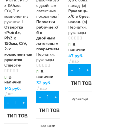
Рукавицы
х/б с брез.
Перчатки
налад. (з)
Отвертка
рабочие х/
Перчатки,
«Point»,
б с
рукавицы
Ph3 х
двойным
150мм, CrV,
латексным
В
2-х
покрытием
наличии
компонентная
Перчатки,
47
руб.
рукоятка
рукавицы
пар
Отвертки
В КОРЗИНУ
В
наличии
В
наличии
32
руб.
ТИП ТОВАРА
145
руб.
пар
шт
В КОРЗИНУ
рукавицы
В КОРЗИНУ
ТИП ТОВАРА
НАЗНАЧЕНИЕ
ТИП ТОВАРА
перчатки