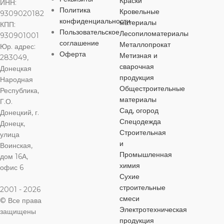
Краски
ИНН:
ЦВЕТ
Политика
черный
Кровельные
9309020182
ЦВЕТ
ЦВЕТ
ЦВЕТ
черный
черный
че
конфиденциальности
материалы
КПП:
Пользовательское
Лесопиломатериалы
930901001
МАТЕРИАЛ
соглашение
Металлопрокат
Юр. адрес:
МАТЕРИАЛ
МАТЕРИАЛ
МАТЕРИА
Оферта
Метизная и
283049,
Сталь
сварочная
Донецкая
Сталь
Сталь
Сталь
продукция
Народная
Общестроительные
Республика,
ДЛИНА
материалы
Г.О.
ДЛИНА
ДЛИНА
ДЛИНА
Сад, огород
Донецкий, г.
40 мм
Спецодежда
Донецк,
50 мм
65 мм
50 мм
Строительная
улица
и
Воинская,
ДИАМЕТР
Промышленная
дом 16А,
ДИАМЕТР
ДИАМЕТР
ДИАМЕТР
химия
офис 6
6 мм
Сухие
6 мм
6 мм
8 мм
строительные
2001 - 2026
смеси
© Все права
ШЛИЦ
Электротехническая
ШЛИЦ
ШЛИЦ
ШЛИЦ
защищены
продукция