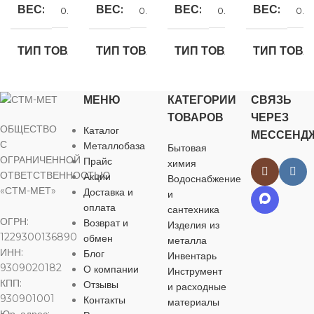
ВЕС
ВЕС
ВЕС
ВЕС
0.105 кг
0.13 кг
0.374 кг
0.10
ТИП ТОВАРА
ТИП ТОВАРА
ТИП ТОВАРА
ТИП ТОВА
Американка ВР
Американка ВР
Американка ВР
Американка 
МЕНЮ
КАТЕГОРИИ
СВЯЗЬ
ТОВАРОВ
ЧЕРЕЗ
ДИАМЕТР, ММ
ДИАМЕТР, ММ
ДИАМЕТР, ММ
ДИАМЕТР,
ОБЩЕСТВО
Каталог
МЕССЕНД
С
Металлобаза
Бытовая
ОГРАНИЧЕННОЙ
Прайс
химия
25
32
50
25
ОТВЕТСТВЕННОСТЬЮ
Акции
Водоснабжение
«СТМ-МЕТ»
Доставка и
и
РЕЗЬБА
РЕЗЬБА
РЕЗЬБА
РЕЗЬБА
3/4″
1″
оплата
сантехника
ОГРН:
Возврат и
Изделия из
1229300136890
обмен
1 1/2″
металла
МАТЕРИАЛ
МАТЕРИАЛ
МАТЕРИА
ИНН:
Блог
Инвентарь
9309020182
О компании
Инструмент
МАТЕРИАЛ
PPr
PPr
PPr
КПП:
Отзывы
и расходные
930901001
Контакты
материалы