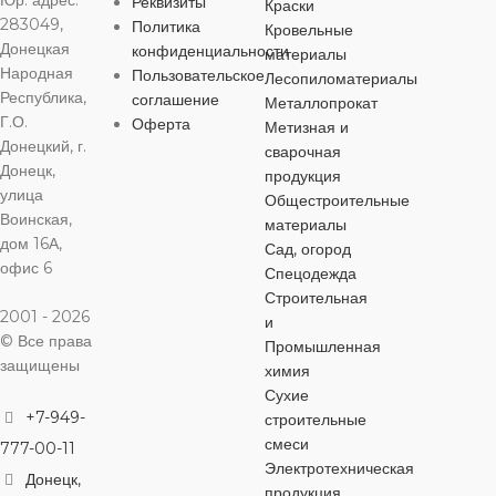
Юр. адрес:
Реквизиты
PPr
Краски
СОЕДИНЕНИЕ
СОЕДИНЕНИЕ
СОЕДИНЕ
283049,
Политика
Кровельные
Донецкая
конфиденциальности
материалы
СОЕДИНЕНИЕ
внутренняя резьба
внутренняя резьба
,
,
наружная рез
Народная
Пользовательское
Лесопиломатериалы
пайка
пайка
пайка
Республика,
соглашение
Металлопрокат
Г.О.
внутренняя резьба
,
Оферта
Метизная и
пайка
Донецкий, г.
ОБЛАСТЬ
ОБЛАСТЬ
ОБЛАСТЬ
сварочная
Донецк,
ПРИМЕНЕНИЯ
ПРИМЕНЕНИЯ
ПРИМЕНЕ
продукция
улица
Общестроительные
ОБЛАСТЬ
Воинская,
материалы
ПРИМЕНЕНИЯ
горячее
горячее
горячее
дом 16А,
Сад, огород
водоснабжение
,
водоснабжение
,
водоснабжен
офис 6
холодное
холодное
холодное
Спецодежда
горячее
водоснабжение
водоснабжение
водоснабжен
Строительная
водоснабжение
,
2001 - 2026
и
холодное
© Все права
водоснабжение
Промышленная
ЦВЕТ
ЦВЕТ
ЦВЕТ
серый
серый
се
защищены
химия
Сухие
ЦВЕТ
серый
+7-949-
строительные
смеси
777-00-11
Электротехническая
Донецк,
продукция