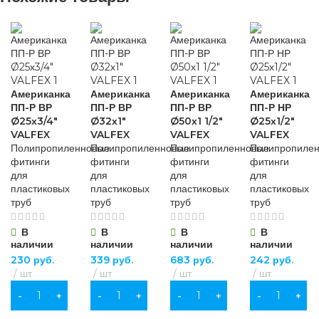
Американка
Американка
Американка
Американка
ПП-Р ВР
ПП-Р ВР
ПП-Р ВР
ПП-Р НР
Ø25х3/4″
Ø32х1″
Ø50х1 1/2″
Ø25х1/2″
VALFEX
VALFEX
VALFEX
VALFEX
Полипропиленновые
Полипропиленновые
Полипропиленновые
Полипропиле
фитинги
фитинги
фитинги
фитинги
для
для
для
для
пластиковых
пластиковых
пластиковых
пластиковых
труб
труб
труб
труб
В
В
В
В
наличии
наличии
наличии
наличии
230
руб.
339
руб.
683
руб.
242
руб.
шт
шт
шт
шт
В КОРЗИНУ
В КОРЗИНУ
В КОРЗИНУ
В КОРЗИНУ