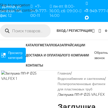
Skip to navigation
Донецк, ул.
+7-
пн-пт: 8:00-
Skip to main content
оинская 16а,
949-777-
16:00, сб: 09:00-
+7-949-777-
фис 12
00-11
14:00
ВХОД / РЕГИСТРАЦИЯ
0
КАТАЛОГ
МЕТАЛЛОБАЗА
ПРАЙС
АКЦИИ
Обратн
Просмотр
ДОСТАВКА И ОПЛАТА
БЛОГ
О КОМПАНИИ
категорий
звонок
КОНТАКТЫ
Главная
Водоснабжение и сантехника
Полипропиленновые фитинги
для пластиковых труб
Заглушка ПП-Р Ø25 VALFEX
Заглушка