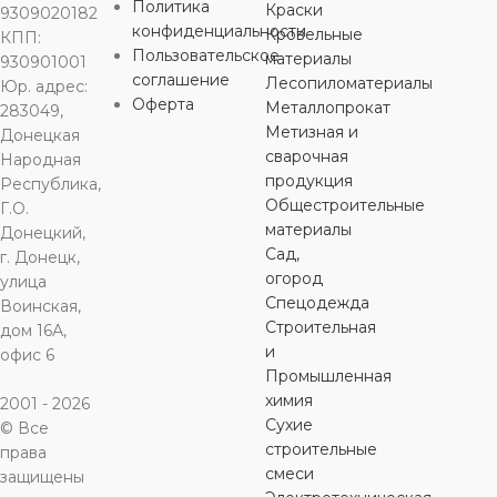
Политика
Краски
СОЕДИНЕНИЕ
СОЕДИНЕНИЕ
СОЕДИНЕНИЕ
СОЕДИН
9309020182
конфиденциальности
Кровельные
КПП:
Пользовательское
материалы
930901001
внутренняя
внутренняя
внутренняя
наружная р
соглашение
Лесопиломатериалы
Юр. адрес:
резьба
,
пайка
резьба
,
пайка
резьба
,
пайка
пайка
Оферта
Металлопрокат
283049,
Метизная и
Донецкая
ОБЛАСТЬ
ОБЛАСТЬ
ОБЛАСТЬ
ОБЛАСТЬ
сварочная
Народная
ПРИМЕНЕНИЯ
ПРИМЕНЕНИЯ
ПРИМЕНЕНИЯ
ПРИМЕН
продукция
Республика,
Общестроительные
Г.О.
материалы
Донецкий,
горячее
горячее
горячее
горячее
Сад,
водоснабжение
водоснабжение
,
водоснабжение
,
водоснабж
,
г. Донецк,
холодное
холодное
холодное
холодное
огород
улица
водоснабжение
водоснабжение
водоснабжение
водоснабж
Спецодежда
Воинская,
Строительная
дом 16А,
и
офис 6
ЦВЕТ
ЦВЕТ
ЦВЕТ
ЦВЕТ
серый
серый
серый
с
Промышленная
химия
2001 - 2026
Сухие
© Все
строительные
права
смеси
защищены