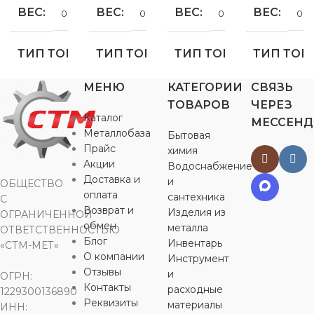
ВЕС
ВЕС
ВЕС
ВЕС
0.105 кг
0.13 кг
0.196 кг
0.10
ТИП ТОВАРА
ТИП ТОВАРА
ТИП ТОВАРА
ТИП ТОВ
МЕНЮ
КАТЕГОРИИ
СВЯЗЬ
Американка ВР
Американка ВР
Американка ВР
Американка
ТОВАРОВ
ЧЕРЕЗ
Каталог
МЕССЕН
ДИАМЕТР, ММ
ДИАМЕТР, ММ
ДИАМЕТР, ММ
ДИАМЕТР
Металлобаза
Бытовая
Прайс
химия
Акции
Водоснабжение
25
32
40
25
Доставка и
и
ОБЩЕСТВО
оплата
сантехника
С
РЕЗЬБА
РЕЗЬБА
РЕЗЬБА
РЕЗЬБА
3/4″
1″
5/4″
Возврат и
Изделия из
ОГРАНИЧЕННОЙ
обмен
металла
ОТВЕТСТВЕННОСТЬЮ
Блог
Инвентарь
«СТМ-МЕТ»
МАТЕРИАЛ
МАТЕРИАЛ
МАТЕРИАЛ
МАТЕРИ
О компании
Инструмент
Отзывы
и
ОГРН:
PPr
PPr
PPr
PPr
Контакты
расходные
1229300136890
Реквизиты
материалы
ИНН: