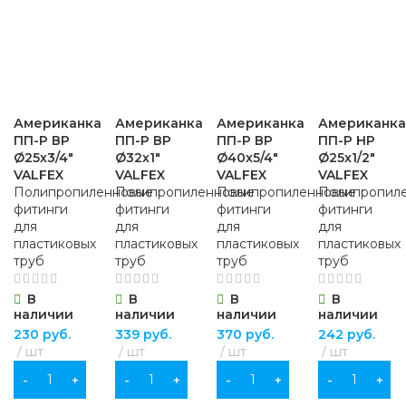
Американка
Американка
Американка
Американка
ПП-Р ВР
ПП-Р ВР
ПП-Р ВР
ПП-Р НР
Ø25х3/4″
Ø32х1″
Ø40х5/4″
Ø25х1/2″
VALFEX
VALFEX
VALFEX
VALFEX
Полипропиленновые
Полипропиленновые
Полипропиленновые
Полипропил
фитинги
фитинги
фитинги
фитинги
для
для
для
для
пластиковых
пластиковых
пластиковых
пластиковых
труб
труб
труб
труб
В
В
В
В
наличии
наличии
наличии
наличии
230
руб.
339
руб.
370
руб.
242
руб.
шт
шт
шт
шт
В КОРЗИНУ
В КОРЗИНУ
В КОРЗИНУ
В КОРЗИНУ