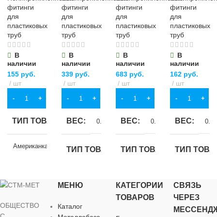
фитинги
фитинги
фитинги
фитинги
для
для
для
для
пластиковых
пластиковых
пластиковых
пластиковых
труб
труб
труб
труб
В
В
В
В
наличии
наличии
наличии
наличии
155
руб.
339
руб.
683
руб.
162
руб.
шт
шт
шт
шт
В КОРЗИНУ
В КОРЗИНУ
В КОРЗИНУ
В КОРЗИНУ
ТИП ТОВАРА
ВЕС
ВЕС
ВЕС
0.13 кг
0.374 кг
0.06
Американка ВР
ТИП ТОВАРА
ТИП ТОВАРА
ТИП ТОВА
ДИАМЕТР, ММ
Американка ВР
Американка ВР
Американка 
МЕНЮ
КАТЕГОРИИ
СВЯЗЬ
ТОВАРОВ
ЧЕРЕЗ
20
ДИАМЕТР, ММ
ДИАМЕТР, ММ
ДИАМЕТР,
ОБЩЕСТВО
Каталог
МЕССЕНД
С
Металлобаза