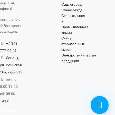
дом 16А,
водоснабжение
,
водоснабжен
Сад, огород
холодное
холодное
офис 6
Спецодежда
горячее
ЦВЕТ
серый
водоснабжение
водоснабжен
Строительная
водоснабжение
,
2001 - 2026
холодное
и
водоснабжение
© Все права
Промышленная
ЦВЕТ
ЦВЕТ
серый
се
защищены
химия
Сухие
ЦВЕТ
серый
+7-949-
строительные
смеси
777-00-11
Электротехническая
Донецк,
продукция
ул. Воинская
16а, офис 12
пн-пт:
8:00-16:00,
сб: 09:00-
14:00
Обратный