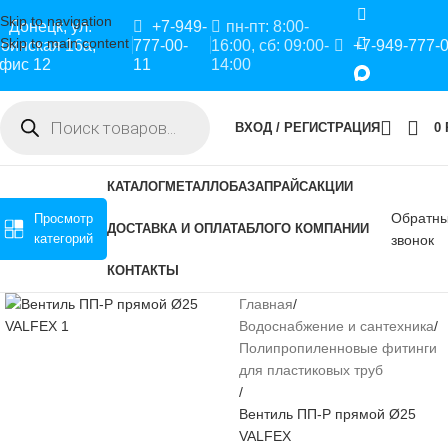
Skip to navigation
Донецк, ул.
+7-949-
пн-пт: 8:00-
Skip to main content
оинская 16а,
777-00-
16:00, сб: 09:00-
+7-949-777-
фис 12
11
14:00
ВХОД / РЕГИСТРАЦИЯ
0
КАТАЛОГ
МЕТАЛЛОБАЗА
ПРАЙС
АКЦИИ
Обратн
Просмотр
ДОСТАВКА И ОПЛАТА
БЛОГ
О КОМПАНИИ
категорий
звонок
КОНТАКТЫ
Главная
Водоснабжение и сантехника
Полипропиленновые фитинги
для пластиковых труб
Вентиль ПП-Р прямой Ø25
VALFEX