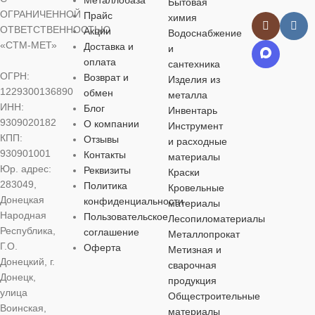
Бытовая
РЕЗЬБА
1/2″
ОГРАНИЧЕННОЙ
32
50
20
Прайс
химия
ОТВЕТСТВЕННОСТЬЮ
Акции
Водоснабжение
«СТМ-МЕТ»
Доставка и
и
МАТЕРИАЛ
РЕЗЬБА
РЕЗЬБА
РЕЗЬБА
1″
оплата
сантехника
ОГРН:
Возврат и
Изделия из
PPr
1 1/2″
1229300136890
обмен
металла
МАТЕРИАЛ
МАТЕРИА
ИНН:
Блог
Инвентарь
9309020182
О компании
Инструмент
СОЕДИНЕНИЕ
МАТЕРИАЛ
PPr
PPr
КПП:
Отзывы
и расходные
930901001
Контакты
материалы
внутренняя резьба
,
PPr
Юр. адрес:
Реквизиты
СОЕДИНЕНИЕ
СОЕДИНЕ
Краски
пайка
283049,
Политика
Кровельные
Донецкая
конфиденциальности
материалы
СОЕДИНЕНИЕ
внутренняя резьба
,
наружная рез
Народная
Пользовательское
ОБЛАСТЬ
Лесопиломатериалы
пайка
пайка
Республика,
соглашение
ПРИМЕНЕНИЯ
Металлопрокат
внутренняя резьба
,
Г.О.
Оферта
Метизная и
пайка
ОБЛАСТЬ
ОБЛАСТЬ
Донецкий, г.
сварочная
горячее
ПРИМЕНЕНИЯ
ПРИМЕНЕ
Донецк,
продукция
водоснабжение
,
улица
ОБЛАСТЬ
Общестроительные
холодное
Воинская,
водоснабжение
ПРИМЕНЕНИЯ
материалы
горячее
горячее