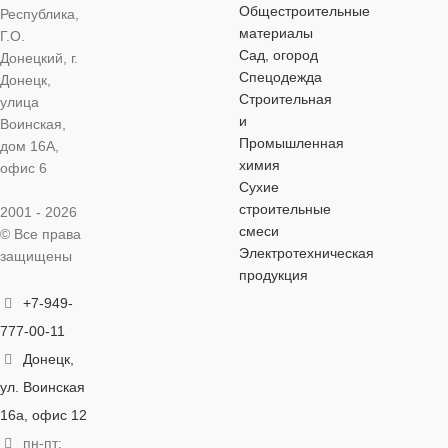
Общестроительные
Республика,
материалы
Г.О.
МАТЕРИАЛ
ДЛИНА ИЗЛИВА
МАТЕРИАЛ КОРПУСА
МАТЕРИАЛ КОРПУСА
Сад, огород
Донецкий, г.
Спецодежда
Донецк,
цинковый спл
325 мм
цинковый сплав
цинковый сплав
Строительная
улица
и
Воинская,
Промышленная
дом 16А,
ДИАМЕТР
МАТЕРИАЛ
ДИАМЕТР КАРТРИДЖА
ДИАМЕТР КАРТРИДЖА
химия
офис 6
Сухие
35 мм
цинковый сплав
35 мм
35 мм
строительные
2001 - 2026
смеси
© Все права
Электротехническая
ВЫСОТА
защищены
МАТЕРИАЛ
ВЫСОТА
ВЫСОТА
148 мм
120 мм
продукция
КОРПУСА
+7-949-
ПОКРЫТИ
ШИРИНА
ШИРИНА
214 мм
170 мм
777-00-11
цинковый сплав
Донецк,
УПРАВЛЕ
ПОКРЫТИЕ
ПОКРЫТИЕ
хром
глянцевое
ДИАМЕТР
ул. Воинская
КАРТРИДЖА
16а, офис 12
рычажное
УПРАВЛЕНИЕ
ТИП УСТАНОВКИ
пн-пт: