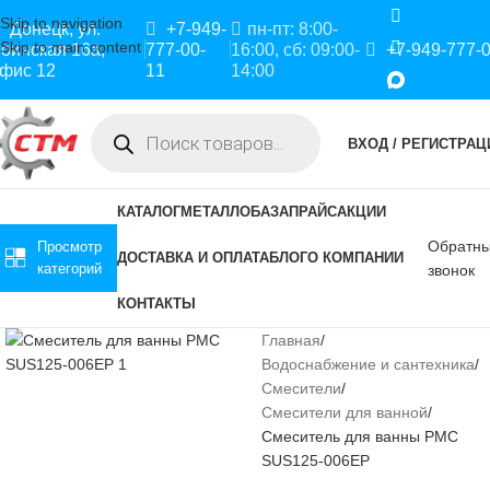
Skip to navigation
Донецк, ул.
+7-949-
пн-пт: 8:00-
Skip to main content
оинская 16а,
777-00-
16:00, сб: 09:00-
+7-949-777-
фис 12
11
14:00
ВХОД / РЕГИСТРАЦ
КАТАЛОГ
МЕТАЛЛОБАЗА
ПРАЙС
АКЦИИ
Обратн
Просмотр
ДОСТАВКА И ОПЛАТА
БЛОГ
О КОМПАНИИ
категорий
звонок
КОНТАКТЫ
Главная
Водоснабжение и сантехника
Смесители
Смесители для ванной
Смеситель для ванны РМС
SUS125-006EP