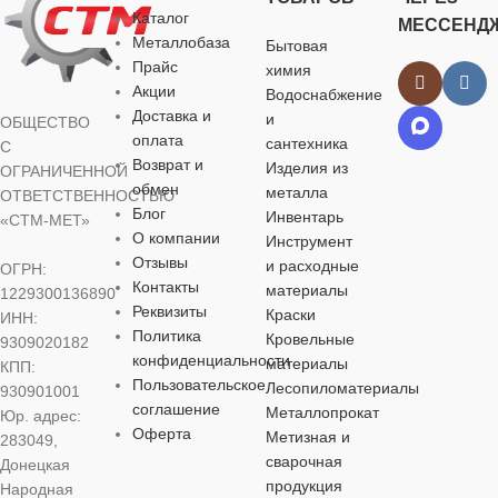
Каталог
МЕССЕНД
однорычажны
однорычажный
однорычажный
Металлобаза
Бытовая
ГАРАНТИЯ
Прайс
химия
Акции
Водоснабжение
БРЕНД
БРЕНД
БРЕНД
Доставка и
Гарантия производителя
и
ОБЩЕСТВО
5 лет
оплата
сантехника
С
Ростовская 
Ростовская Мануфактура
Ростовская Мануфактура
Возврат и
Изделия из
ОГРАНИЧЕННОЙ
Сантехники
Сантехники
Сантехники
обмен
металла
ОТВЕТСТВЕННОСТЬЮ
ТИП СМЕСИТЕЛЯ
Блог
Инвентарь
«СТМ-МЕТ»
АЭРАТОР
О компании
Инструмент
АЭРАТОР
АЭРАТОР
да
да
однорычажный
Отзывы
и расходные
ОГРН:
Контакты
материалы
1229300136890
ДЛИНА ИЗ
ДЛИНА ИЗЛИВА
МАТЕРИАЛ
Реквизиты
Краски
БРЕНД
ИНН:
Политика
Кровельные
9309020182
277 мм
,
350 
конфиденциальности
материалы
КПП:
350 мм
цинковый сплав
Ростовская
Пользовательское
Лесопиломатериалы
930901001
Мануфактура
соглашение
Металлопрокат
Юр. адрес:
Сантехники
МАТЕРИА
МАТЕРИАЛ
ДЛИНА ИЗЛИВА
Оферта
Метизная и
283049,
сварочная
Донецкая
АЭРАТОР
да
цинковый спл
продукция
цинковый сплав
185 мм
,
95 мм
Народная