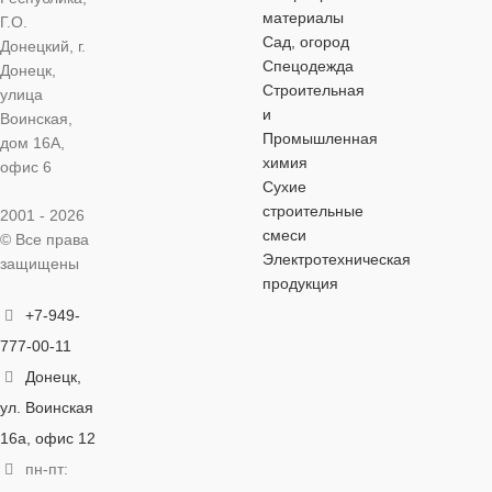
КОЛИЧЕСТВО
материалы
Г.О.
50 мм
50 мм
В УПАКОВКЕ
16 мм
Сад, огород
Донецкий, г.
Спецодежда
Донецк,
Строительная
улица
ДИАМЕТР
ДИАМЕТР
100 шт.
ДИАМЕТР
и
Воинская,
Промышленная
дом 16А,
4,8 мм
6,3 мм
ДИАМЕТР
4,8 мм
химия
офис 6
Сухие
строительные
С ШАЙБОЙ
С ШАЙБОЙ
2001 - 2026
5,5 мм
С ШАЙБО
смеси
© Все права
Электротехническая
защищены
да
да
С ШАЙБОЙ
да
продукция
+7-949-
ШЛИЦ
ШЛИЦ
да
ШЛИЦ
777-00-11
Донецк,
шестигранник
шестигранник
ШЛИЦ
шестигранник
ул. Воинская
16а, офис 12
ПОКРЫТИЕ
ПОКРЫТИЕ
шестигранник
ПОКРЫТИ
пн-пт: