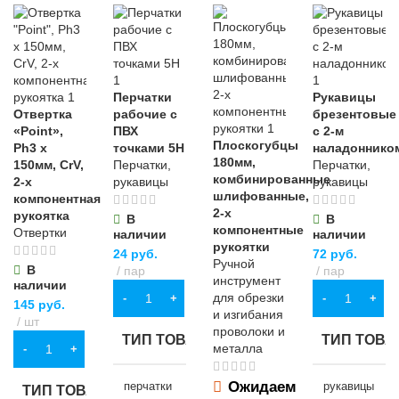
Перчатки
Рукавицы
Отвертка
рабочие с
брезентовые
«Point»,
ПВХ
с 2-м
Плоскогубцы
Ph3 х
точками 5Н
наладоннико
180мм,
150мм, CrV,
Перчатки,
Перчатки,
комбинированные
2-х
рукавицы
рукавицы
шлифованные,
компонентная
2-х
рукоятка
В
В
компонентные
Отвертки
наличии
наличии
рукоятки
24
руб.
72
руб.
Ручной
В
пар
пар
инструмент
наличии
для обрезки
В КОРЗИНУ
В КОРЗИНУ
145
руб.
и изгибания
шт
проволоки и
ТИП ТОВАРА
ТИП ТОВА
металла
В КОРЗИНУ
Ожидаем
перчатки
рукавицы
ТИП ТОВАРА