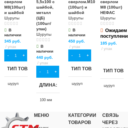
сверлом
5,5х100 с
сверлом.М10
сверлом
ОСОБЕННОСТИ
ДЛИНА
М8(100шт)
шайбой,
(100шт) и
М8 (100шт)
повышенной
повышенной
и шайбой
металл
шайбой
НЕФАС
прочности
прочности
Шурупы
(ЦБ)
Шурупы
Шурупы
Ph3
180 мм
(100шт/
упак)
В
В
Ожидаем
Шурупы
наличии
наличии
поступлени
ШИРИНА
345
руб.
450
руб.
185
руб.
В
упак
упак
упак
наличии
80 мм
В КОРЗИНУ
В КОРЗИНУ
440
руб.
ПОДРОБНЕЕ
упак
ТИП ТОВАРА
ТИП ТОВАРА
ТИП ТОВА
В КОРЗИНУ
шуруп
шуруп
ДЛИНА
шуруп
НАЗНАЧЕНИЕ
НАЗНАЧЕНИЕ
100 мм
НАЗНАЧЕ
для
для
МЕНЮ
КАТЕГОРИИ
СВЯЗЬ
ТИП ТОВАРА
для
строительства
,
строительства
,
строительств
ТОВАРОВ
ЧЕРЕЗ
для хозяйственно-
для хозяйственно-
для хозяйств
Каталог