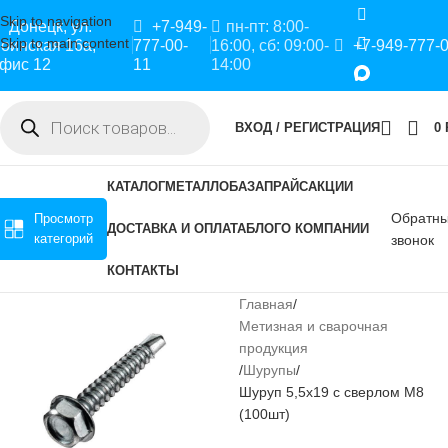
Skip to navigation
Донецк, ул.
+7-949-
пн-пт: 8:00-
Skip to main content
оинская 16а,
777-00-
16:00, сб: 09:00-
+7-949-777-
фис 12
11
14:00
ВХОД / РЕГИСТРАЦИЯ
0
КАТАЛОГ
МЕТАЛЛОБАЗА
ПРАЙС
АКЦИИ
Обратн
Просмотр
ДОСТАВКА И ОПЛАТА
БЛОГ
О КОМПАНИИ
категорий
звонок
КОНТАКТЫ
Главная
Метизная и сварочная
продукция
Шурупы
Шуруп 5,5х19 с сверлом М8
(100шт)