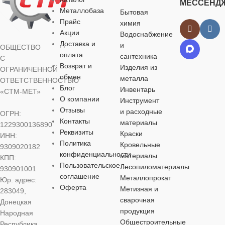
МЕССЕНД
бытовых нужд
бытовых нужд
шуруп
бытовых нуж
Металлобаза
Бытовая
Прайс
химия
ЦВЕТ
ЦВЕТ
НАЗНАЧЕНИЕ
Акции
Водоснабжение
ЦВЕТ
Доставка и
и
ОБЩЕСТВО
оплата
сантехника
серебристый
серебристый
С
для
серебристый
Возврат и
Изделия из
строительства
,
ОГРАНИЧЕННОЙ
обмен
для хозяйственно-
металла
ОТВЕТСТВЕННОСТЬЮ
МАТЕРИАЛ
МАТЕРИАЛ
бытовых нужд
Блог
МАТЕРИА
Инвентарь
«СТМ-МЕТ»
О компании
Инструмент
Отзывы
и расходные
углеродистая
углеродистая
ОГРН:
ЦВЕТ
углеродистая
сталь
сталь
Контакты
материалы
1229300136890
сталь
Реквизиты
Краски
ИНН:
серебристый
Политика
Кровельные
9309020182
КОЛИЧЕСТВО
КОЛИЧЕСТВО
КОЛИЧЕС
конфиденциальности
материалы
КПП:
В УПАКОВКЕ
В УПАКОВКЕ
В УПАКОВ
Пользовательское
Лесопиломатериалы
МАТЕРИАЛ
930901001
соглашение
Металлопрокат
Юр. адрес:
100 шт.
100 шт.
Оферта
Метизная и
100 шт.
283049,
углеродистая
сварочная
Донецкая
сталь
продукция
Народная
ДЛИНА
ДЛИНА
ДЛИНА
Общестроительные
Республика,