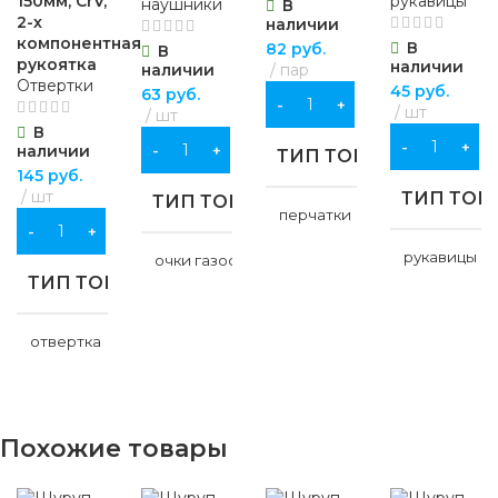
150мм, CrV,
рукавицы
наушники
В
2-х
наличии
компонентная
В
82
руб.
В
рукоятка
наличии
наличии
пар
Отвертки
45
руб.
63
руб.
В КОРЗИНУ
шт
шт
В
В КОРЗИНУ
наличии
В КОРЗИНУ
ТИП ТОВАРА
145
руб.
шт
ТИП ТОВ
ТИП ТОВАРА
перчатки
В КОРЗИНУ
рукавицы
очки газосварщика
НАЗНАЧЕНИЕ
ТИП ТОВАРА
НАЗНАЧ
НАЗНАЧЕНИЕ
для строительства
,
отвертка
для хозяйственно-
бытовых нужд
для строите
для строительства
,
для хозяйст
для хозяйственно-
НАЗНАЧЕНИЕ
бытовых ну
бытовых нужд
ВИД РАБОТ
Похожие товары
для хозяйственно-
ВИД РАБ
ВИД РАБОТ
бытовых нужд
универсальные