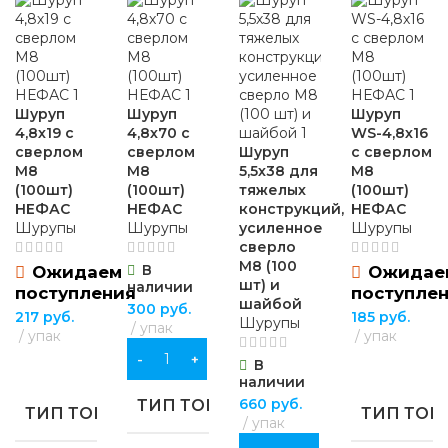
универсаль
универсальные
БРЕНД
Sparta
МАТЕРИАЛ
МАТЕРИ
МАТЕРИАЛ
МАТЕРИАЛ
ПВХ
,
Шуруп
Шуруп
Шуруп
хлопчатобумажная
4,8х19 с
4,8х70 с
WS-4,8х16
ткань
ПВХ
,
пластик
,
стекло
сверлом
сверлом
Шуруп
с сверлом
хромованадиевая
хлопчатобу
М8
М8
5,5х38 для
М8
сталь (CrV)
ткань
(100шт)
(100шт)
тяжелых
(100шт)
ОСОБЕННОСТИ
ОСОБЕННОСТИ
НЕФАС
НЕФАС
конструкций,
НЕФАС
ДЛИНА
150 мм
Шурупы
Шурупы
усиленное
Шурупы
ОСОБЕН
сверло
повышенной
установка
М8 (100
прочности
В
Ожидаем
Ожидае
защитного стекла
ОСОБЕННОСТИ
шт) и
наличии
повышенно
поступления
поступле
шайбой
прочности
300
руб.
217
руб.
185
руб.
Шурупы
упак
упак
упак
Ph3
В КОРЗИНУ
В
ПОДРОБНЕЕ
ПОДРОБНЕЕ
наличии
660
руб.
ТИП ТОВАРА
ТИП ТОВАРА
ТИП ТОВ
упак