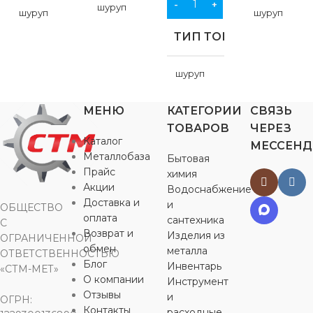
В КОРЗИНУ
шуруп
шуруп
шуруп
ТИП ТОВАРА
НАЗНАЧЕНИЕ
НАЗНАЧЕНИЕ
НАЗНАЧ
шуруп
для
для
для
строительства
,
строительства
,
строительс
для
МЕНЮ
КАТЕГОРИИ
СВЯЗЬ
НАЗНАЧЕНИЕ
для
для
хозяйственно-
хозяйственно-
хозяйствен
ТОВАРОВ
ЧЕРЕЗ
бытовых нужд
бытовых нужд
бытовых ну
Каталог
МЕССЕН
для
Металлобаза
Бытовая
строительства
,
ЦВЕТ
Прайс
химия
для
ЦВЕТ
ЦВЕТ
хозяйственно-
Акции
Водоснабжение
бытовых нужд
Доставка и
и
ОБЩЕСТВО
серебристый
серебристый
серебрист
оплата
сантехника
С
Возврат и
Изделия из
ЦВЕТ
ОГРАНИЧЕННОЙ
МАТЕРИАЛ
обмен
металла
МАТЕРИАЛ
МАТЕРИ
ОТВЕТСТВЕННОСТЬЮ
Блог
Инвентарь
«СТМ-МЕТ»
серебристый
О компании
Инструмент
углеродистая
углеродистая
углеродист
Отзывы
сталь
и
ОГРН:
сталь
сталь
Контакты
расходные