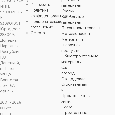
МАТЕРИАЛ
1229300136890
Реквизиты
материалы
ИНН:
КОЛИЧЕСТВО
КОЛИЧЕСТВО
КОЛИЧЕ
Политика
Краски
9309020182
В УПАКОВКЕ
углеродистая
В УПАКОВКЕ
В УПАКО
конфиденциальности
Кровельные
КПП:
сталь
Пользовательское
материалы
930901001
соглашение
100 шт.
Лесопиломатериалы
Юр. адрес:
100 шт.
100 шт.
КОЛИЧЕСТВО
Оферта
Металлопрокат
283049,
В УПАКОВКЕ
Метизная и
Донецкая
ДЛИНА
ДЛИНА
ДЛИНА
сварочная
Народная
продукция
Республика,
100 шт.
70 мм
Общестроительные
Г.О.
19 мм
16 мм
материалы
Донецкий,
ДЛИНА
Сад,
г. Донецк,
ДИАМЕТР
ДИАМЕТР
ДИАМЕТ
огород
улица
Спецодежда
38 мм
Воинская,
4,8 мм
Строительная
4,8 мм
4,8 мм
дом 16А,
и
офис 6
ДИАМЕТР
Промышленная
С ШАЙБОЙ
С ШАЙБОЙ
С ШАЙБ
химия
2001 - 2026
Сухие
5,5 мм
© Все
да
да
да
строительные
права