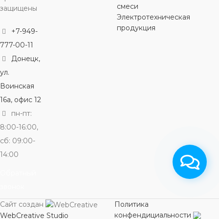
смеси
защищены
С ШАЙБОЙ
Электротехническая
ШЛИЦ
ШЛИЦ
ШЛИЦ
продукция
+7-949-
да
шестигранник
777-00-11
шестигранник
шестигранн
Донецк,
ШЛИЦ
ПОКРЫТИЕ
ул.
ПОКРЫТИЕ
ПОКРЫТ
Воинская
шестигранник
оцинкованное
16а, офис 12
оцинкованное
оцинкованн
пн-пт:
ПОКРЫТИЕ
8:00-16:00,
сб: 09:00-
оцинкованное
14:00
Обратный
звонок
Сайт создан
Политика
конфендициальности
WebCreative Studio