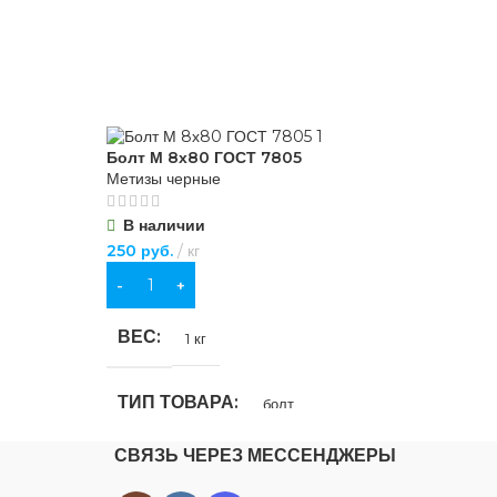
но-
Болт М 8х80 ГОСТ 7805
Бол
Метизы черные
Мет
В наличии
В
250
руб.
кг
225
В КОРЗИНУ
В
ВЕС
В
1 кг
ТИП ТОВАРА
Т
болт
СВЯЗЬ ЧЕРЕЗ МЕССЕНДЖЕРЫ
НАЗНАЧЕНИЕ
Н