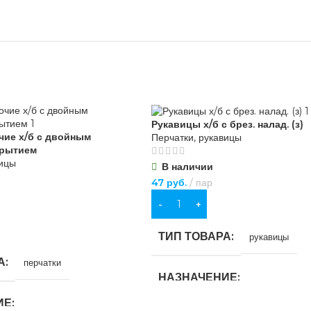
Рукавицы х/б с брез. налад. (з)
чие х/б с двойным
Перчатки, рукавицы
крытием
вицы
В наличии
47
руб.
пар
В КОРЗИНУ
ТИП ТОВАРА
рукавицы
А
перчатки
НАЗНАЧЕНИЕ
ИЕ