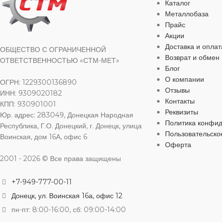
Каталог
для строительства
,
для хозяйственно-
для строительс
Металлобаза
бытовых нужд
бытовых нужд
Прайс
Акции
Доставка и оплат
ВИД РАБОТ
ВИД РАБОТ
ОБЩЕСТВО С ОГРАНИЧЕННОЙ
Возврат и обмен
ОТВЕТСТВЕННОСТЬЮ «СТМ-МЕТ»
Блог
для внутренних работ
,
для наружных работ
для внутренних
О компании
ОГРН: 1229300136890
Отзывы
ИНН: 9309020182
Контакты
ЦВЕТ
ЦВЕТ
черный
чер
КПП: 930901001
Реквизиты
Юр. адрес: 283049, Донецкая Народная
Политика конфи
Республика, Г.О. Донецкий, г. Донецк, улица
МАТЕРИАЛ
МАТЕРИАЛ
Сталь
Пользовательско
Воинская, дом 16А, офис 6
Оферта
2001 - 2026 © Все права защищены
ДЛИНА
ДЛИНА
25 мм
6
+7-949-777-00-11
ДИАМЕТР
ДИАМЕТР
6 мм
Донецк, ул. Воинская 16а, офис 12
пн-пт: 8:00-16:00, сб: 09:00-14:00
ШЛИЦ
ШЛИЦ
наружный шестигранник
на