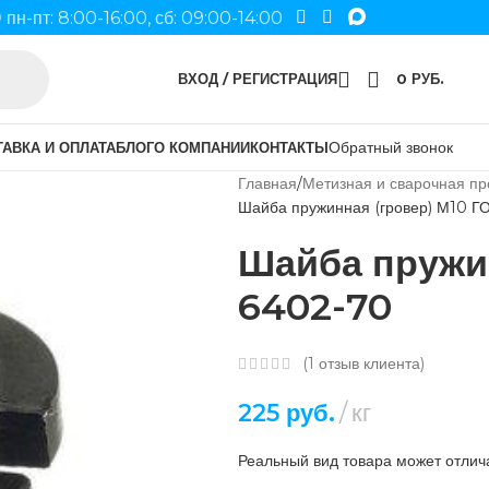
пн-пт: 8:00-16:00, сб: 09:00-14:00
ВХОД / РЕГИСТРАЦИЯ
0
РУБ.
Обратный звонок
АВКА И ОПЛАТА
БЛОГ
О КОМПАНИИ
КОНТАКТЫ
Главная
Метизная и сварочная пр
Шайба пружинная (гровер) М10 Г
Шайба пружин
6402-70
(
1
отзыв клиента)
225
руб.
кг
Реальный вид товара может отлича