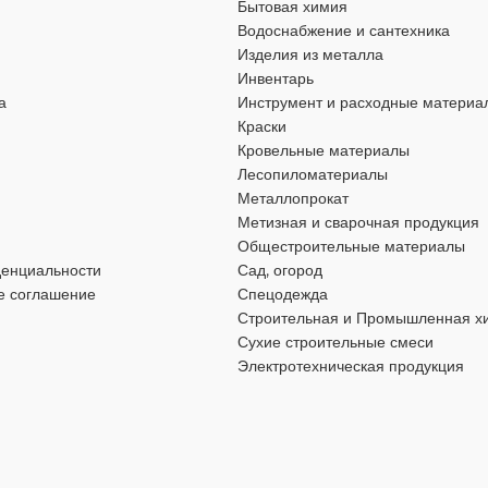
Бытовая химия
тва
,
для хозяйственно-
для строительства
,
для хозяйствен
Водоснабжение и сантехника
бытовых нужд
Изделия из металла
Инвентарь
а
Инструмент и расходные материа
ВИД РАБОТ
Краски
Кровельные материалы
 работ
,
для наружных работ
для внутренних работ
,
для наружны
Лесопиломатериалы
Металлопрокат
Метизная и сварочная продукция
ЦВЕТ
ный
черный
Общестроительные материалы
денциальности
Сад, огород
МАТЕРИАЛ
Сталь
Сталь
е соглашение
Спецодежда
Строительная и Промышленная х
Сухие строительные смеси
ДЛИНА
5 мм
75 мм
Электротехническая продукция
ДИАМЕТР
6 мм
8 мм
ШЛИЦ
ружный шестигранник
наружный шестигранни