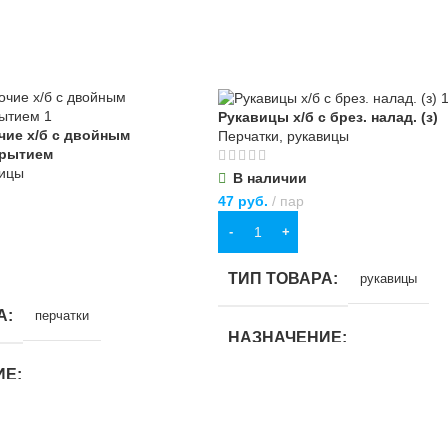
Рукавицы х/б с брез. налад. (з)
чие х/б с двойным
Перчатки, рукавицы
крытием
вицы
В наличии
47
руб.
пар
В КОРЗИНУ
ТИП ТОВАРА
рукавицы
А
перчатки
НАЗНАЧЕНИЕ
ИЕ
для строительства
,
для хозяйствен
бытовых нужд
ства
,
для хозяйственно-