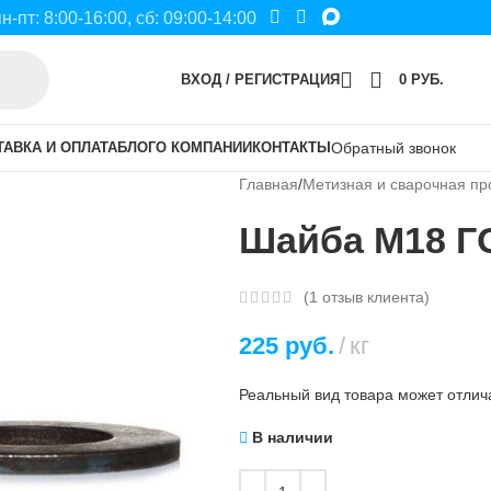
пн-пт: 8:00-16:00, сб: 09:00-14:00
ВХОД / РЕГИСТРАЦИЯ
0
РУБ.
ТАВКА И ОПЛАТА
БЛОГ
О КОМПАНИИ
КОНТАКТЫ
Обратный звонок
Главная
Метизная и сварочная пр
Шайба М18 ГО
(
1
отзыв клиента)
225
руб.
кг
Реальный вид товара может отлича
В наличии