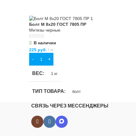
Болт М 8х20 ГОСТ 7805 ПР
Бол
Метизы черные
Мет
В наличии
В
225
руб.
кг
250
В КОРЗИНУ
В
ВЕС
В
1 кг
ТИП ТОВАРА
Т
болт
СВЯЗЬ ЧЕРЕЗ МЕССЕНДЖЕРЫ
НАЗНАЧЕНИЕ
Н
но-
для строительства
,
для хозяйственно-
дл
бытовых нужд
бы