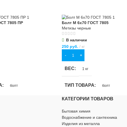
ВИД РАБОТ
универсальные
универсальные
МАТЕРИАЛ
ОСТ 7805 ПР
Болт М 6х70 ГОСТ 7805
Метизы черные
ПВХ
,
хлопчатобумажная ткань
В наличии
бумажная ткань
250
руб.
кг
ОСОБЕННОСТИ
В КОРЗИНУ
СТИ
повышенной прочности
ВЕС
1 кг
очности
А
ТИП ТОВАРА
болт
болт
КАТЕГОРИИ ТОВАРОВ
ИЕ
НАЗНАЧЕНИЕ
Бытовая химия
ства
,
для хозяйственно-
для строительства
,
для хозяйствен
Водоснабжение и сантехника
бытовых нужд
Изделия из металла