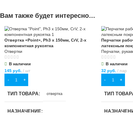
Вам также будет интересно…
Отвертка «Point», Ph3 х 150мм, CrV, 2-х
Перчатки рабо
компонентная рукоятка
латексным по
Отвертки
Перчатки, рука
В наличии
В наличии
145
руб.
шт
32
руб.
пар
В КОРЗИНУ
В КОРЗИНУ
ТИП ТОВАРА
ТИП ТОВАР
отвертка
НАЗНАЧЕНИЕ
НАЗНАЧЕН
для хозяйственно-бытовых нужд
для строитель
бытовых нужд