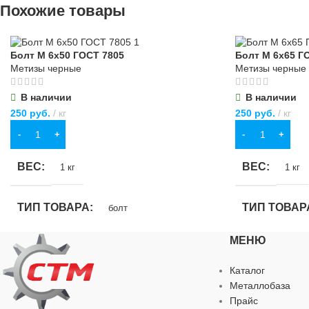
Похожие товары
БРЕНД
Sparta
ВИД РАБОТ
Болт М 6х50 ГОСТ 7805
Болт М 6х65 Г
МАТЕРИАЛ
Метизы черные
Метизы черные
МАТЕРИАЛ
В наличии
В наличии
хромованадиевая сталь (CrV)
ПВХ
,
хлопчато
250
руб.
кг
250
руб.
кг
В КОРЗИНУ
В КОРЗИНУ
ДЛИНА
150 мм
ОСОБЕННО
ВЕС
ВЕС
1 кг
1 кг
ОСОБЕННОСТИ
Ph3
повышенной пр
ТИП ТОВАРА
ТИП ТОВАР
болт
МЕНЮ
НАЗНАЧЕНИЕ
НАЗНАЧЕН
Каталог
для строительства
,
для хозяйственно-
для строитель
Металлобаза
бытовых нужд
бытовых нужд
Прайс