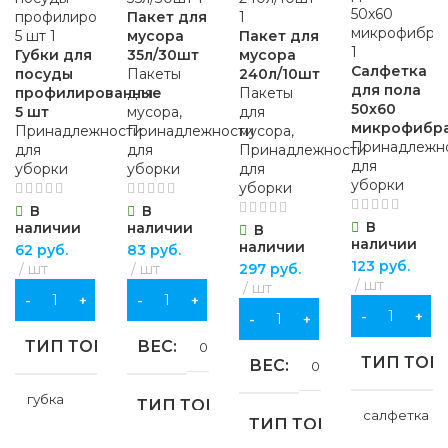
Пакет для
мусора
Пакет для
Губки для
35л/30шт
мусора
Салфетка
посуды
Пакеты
240л/10шт
для пола
профилированные
для
Пакеты
50х60
5 шт
мусора
,
для
микрофибр
Принадлежности
Принадлежности
мусора
,
Принадлежн
для
для
Принадлежности
для
уборки
уборки
для
уборки
уборки
В
В
В
наличии
наличии
В
наличии
наличии
62
руб.
83
руб.
123
руб.
шт
шт
297
руб.
шт
шт
В КОРЗИНУ
В КОРЗИНУ
В КОРЗИНУ
В КОРЗИНУ
ТИП ТОВАРА
ВЕС
0.01 кг
ТИП ТОВ
ВЕС
0.05 кг
губка
ТИП ТОВАРА
салфетка
ТИП ТОВАРА