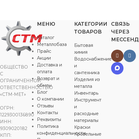
НАЗНАЧЕНИЕ
пакет для мусора
НАЗНАЧ
пакет для мусора
для посуды
НАЗНАЧЕНИЕ
для пола
МЕНЮ
КАТЕГОРИИ
СВЯЗЬ
НАЗНАЧЕНИЕ
ТОВАРОВ
ЧЕРЕЗ
УПАКОВКА
для бытовых
Каталог
МЕССЕН
БРЕНД
отходов
для бытовых
Металлобаза
Бытовая
отходов
Прайс
обертка
химия
Мультидом
Акции
Водоснабжение
УПАКОВКА
Доставка и
УПАКОВКА
и
ОБЩЕСТВО
ЦВЕТ
оплата
сантехника
С
УПАКОВК
рулон
Возврат и
Изделия из
ОГРАНИЧЕННОЙ
рулон
обмен
в ассортименте
металла
ОТВЕТСТВЕННОСТЬЮ
обертка
Блог
ОБЪЕМ
Инвентарь
35 л
«СТМ-МЕТ»
ОБЪЕМ
О компании
240 л
Инструмент
МАТЕРИАЛ
Отзывы
и
ЦВЕТ
ОГРН:
ЦВЕТ
черный
Контакты
расходные
1229300136890
ЦВЕТ
черный
поролон
,
Реквизиты
материалы
ИНН:
в ассортим
целлюлоза
Политика
Краски
9309020182
МАТЕРИАЛ
конфиденциальности
Кровельные
КПП:
МАТЕРИАЛ