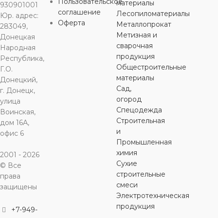
Пользовательское
МАТЕРИ
материалы
ДЛИНА
930901001
8,5 см
полиэтилен
соглашение
Лесопиломатериалы
Юр. адрес:
полиэтилен
Оферта
Металлопрокат
283049,
микрофибр
ШИРИНА
Метизная и
Донецкая
ДЛИНА
57 см
сварочная
ДЛИНА
Народная
88 см
ДЛИНА
продукция
Республика,
6,5 см
ШИРИНА
Общестроительные
Г.О.
ШИРИНА
материалы
Донецкий,
ШИРИНА
ОСОБЕННОСТИ
Сад,
г. Донецк,
52 см
огород
улица
139,5 см
Спецодежда
60 см
абразивный слой
,
Воинская,
ОСОБЕННОСТИ
анатомический
Строительная
дом 16А,
ОСОБЕННОСТИ
вырез
и
офис 6
ОСОБЕН
Промышленная
биоразлагаемые
химия
сверхпрочные
2001 - 2026
антибактер
Сухие
© Все
эффект
строительные
права
смеси
защищены
Электротехническая
продукция
+7-949-