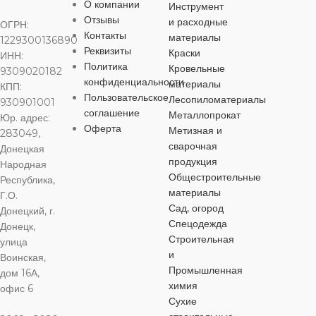
О компании
ДИАМЕТР
Инструмент
32 мм
,
76 мм
Отзывы
и расходные
ОГРН:
ТИП
Контакты
25 мм
,
50 мм
материалы
1229300136890
40 мм
,
50 мм
ПРИСОЕДИНЕНИЯ
Реквизиты
Краски
ТИП
ИНН:
Политика
Кровельные
ПРИСОЕД
9309020182
ТИП
конфиденциальности
ТИП
материалы
КПП:
сварное
ПРИСОЕДИНЕНИЯ
Пользовательское
ПРИСОЕДИНЕНИЯ
Лесопиломатериалы
930901001
сварное
соглашение
Металлопрокат
Юр. адрес:
сварное
Оферта
Метизная и
283049,
сварное
сварочная
Донецкая
продукция
Народная
Общестроительные
Республика,
материалы
Г.О.
Сад, огород
Донецкий, г.
Спецодежда
Донецк,
Строительная
улица
и
Воинская,
Промышленная
дом 16А,
химия
офис 6
Сухие