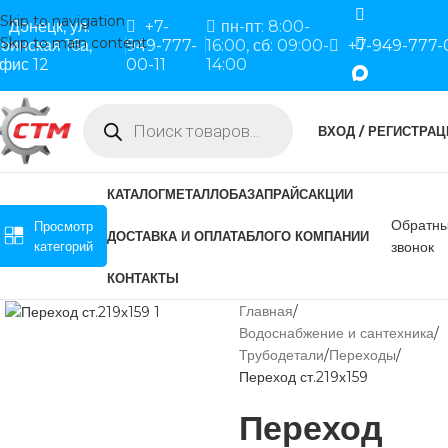
Skip to navigation
Донецк, ул.
+7-
пн-пт: 8:00-
Skip to main content
оинская 16а,
949-777-
16:00, сб: 09:00-
+7-949-777-
фис 12
00-11
14:00
ВХОД / РЕГИСТРАЦ
КАТАЛОГ
МЕТАЛЛОБАЗА
ПРАЙС
АКЦИИ
Обратн
Просмотр
ДОСТАВКА И ОПЛАТА
БЛОГ
О КОМПАНИИ
категорий
звонок
КОНТАКТЫ
Главная
Водоснабжение и сантехника
Трубодетали
Переходы
Переход ст.219х159
Переход