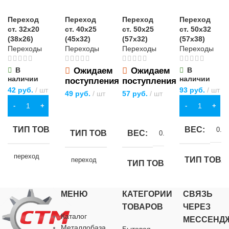
Переход
Переход
Переход
Переход
ст. 32х20
ст. 40х25
ст. 50х25
ст. 50х32
(38х26)
(45х32)
(57х32)
(57х38)
Переходы
Переходы
Переходы
Переходы
В
Ожидаем
Ожидаем
В
наличии
наличии
поступления
поступления
42
руб.
шт
93
руб.
шт
49
руб.
шт
57
руб.
шт
В КОРЗИНУ
В КОРЗИНУ
ПОДРОБНЕЕ
ПОДРОБНЕЕ
ТИП ТОВАРА
ВЕС
0.18
ТИП ТОВАРА
ВЕС
0.2 кг
переход
ТИП ТОВА
переход
ТИП ТОВАРА
НАЗНАЧЕНИЕ
переход
НАЗНАЧЕНИЕ
переход
МЕНЮ
КАТЕГОРИИ
СВЯЗЬ
ТОВАРОВ
ЧЕРЕЗ
для водоснабжения
,
для
НАЗНАЧЕ
для водоснабжения
,
для
Каталог
НАЗНАЧЕНИЕ
МЕССЕНД
газоснабжения
,
для
газоснабжения
,
для
Металлобаза
Бытовая