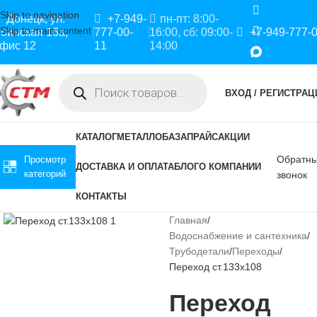
Skip to navigation
Донецк, ул.
+7-949-
пн-пт: 8:00-
Skip to main content
оинская 16а,
777-00-
16:00, сб: 09:00-
+7-949-777-
фис 12
11
14:00
ВХОД / РЕГИСТРАЦ
КАТАЛОГ
МЕТАЛЛОБАЗА
ПРАЙС
АКЦИИ
Обратн
Просмотр
ДОСТАВКА И ОПЛАТА
БЛОГ
О КОМПАНИИ
категорий
звонок
КОНТАКТЫ
Главная
Водоснабжение и сантехника
Трубодетали
Переходы
Переход ст.133х108
Переход