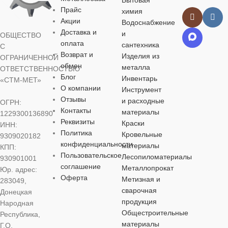
отопления
отопления
Прайс
химия
для водосна
для водоснабжения
,
для
Акции
газоснабжени
Водоснабжение
газоснабжения
,
для
МАТЕРИАЛ
Сталь
отопления
Доставка и
МАТЕРИАЛ
Сталь
и
отопления
ОБЩЕСТВО
оплата
сантехника
С
Возврат и
Изделия из
ОГРАНИЧЕННОЙ
ДИАМЕТР
МАТЕРИА
ДИАМЕТР
МАТЕРИАЛ
Сталь
обмен
металла
ОТВЕТСТВЕННОСТЬЮ
Блог
Инвентарь
«СТМ-МЕТ»
20 мм
,
32 мм
О компании
ДИАМЕТР
Инструмент
25 мм
,
40 мм
ДИАМЕТР
Отзывы
и расходные
ОГРН:
Контакты
материалы
1229300136890
ТИП
32 мм
,
50 мм
ТИП
25 мм
,
50 мм
Реквизиты
Краски
ИНН:
ПРИСОЕДИНЕНИЯ
ПРИСОЕДИНЕНИЯ
Политика
Кровельные
9309020182
конфиденциальности
ТИП
материалы
КПП:
ТИП
сварное
Пользовательское
ПРИСОЕД
сварное
Лесопиломатериалы
930901001
ПРИСОЕДИНЕНИЯ
соглашение
Металлопрокат
Юр. адрес:
Оферта
Метизная и
283049,
сварное
сварное
сварочная
Донецкая
продукция
Народная
Общестроительные
Республика,
материалы
Г.О.