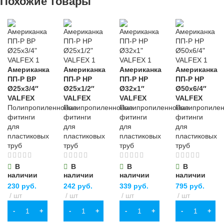
Похожие товары
Американка
Американка
Американка
Американка
ПП-Р ВР
ПП-Р НР
ПП-Р НР
ПП-Р НР
Ø25х3/4″
Ø25х1/2″
Ø32х1″
Ø50х6/4″
VALFEX
VALFEX
VALFEX
VALFEX
Полипропиленновые
Полипропиленновые
Полипропиленновые
Полипропиле
фитинги
фитинги
фитинги
фитинги
для
для
для
для
пластиковых
пластиковых
пластиковых
пластиковых
труб
труб
труб
труб
В
В
В
В
наличии
наличии
наличии
наличии
230
руб.
242
руб.
339
руб.
795
руб.
шт
шт
шт
шт
В КОРЗИНУ
В КОРЗИНУ
В КОРЗИНУ
В КОРЗИНУ