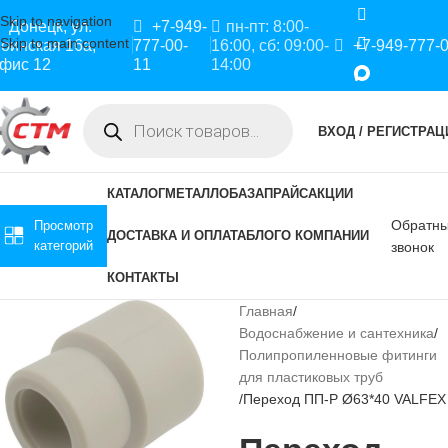
Skip to navigation
Донецк, ул.
+7-949-
пн-пт: 8:00-
Skip to main content
оинская 16а,
777-00-
16:00, сб: 09:00-
+7-949-777-
фис 12
11
14:00
ВХОД / РЕГИСТРАЦ
КАТАЛОГ
МЕТАЛЛОБАЗА
ПРАЙС
АКЦИИ
Обратн
Просмотр
ДОСТАВКА И ОПЛАТА
БЛОГ
О КОМПАНИИ
категорий
звонок
КОНТАКТЫ
Главная
Водоснабжение и сантехника
Полипропиленновые фитинги
для пластиковых труб
Переход ПП-Р Ø63*40 VALFEX