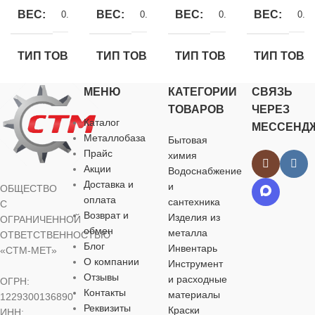
ВЕС
ВЕС
ВЕС
ВЕС
0.13 кг
0.196 кг
0.065 кг
0.11
ТИП ТОВАРА
ТИП ТОВАРА
ТИП ТОВАРА
ТИП ТОВА
МЕНЮ
КАТЕГОРИИ
СВЯЗЬ
Американка ВР
Американка ВР
Американка НР
Американка 
ТОВАРОВ
ЧЕРЕЗ
Каталог
МЕССЕНД
ДИАМЕТР, ММ
ДИАМЕТР, ММ
ДИАМЕТР, ММ
ДИАМЕТР,
Металлобаза
Бытовая
Прайс
химия
Акции
32
40
20
25
Водоснабжение
Доставка и
и
ОБЩЕСТВО
оплата
сантехника
С
РЕЗЬБА
РЕЗЬБА
РЕЗЬБА
РЕЗЬБА
1″
5/4″
1/2″
Возврат и
Изделия из
ОГРАНИЧЕННОЙ
обмен
металла
ОТВЕТСТВЕННОСТЬЮ
Блог
Инвентарь
МАТЕРИАЛ
МАТЕРИАЛ
МАТЕРИАЛ
МАТЕРИА
«СТМ-МЕТ»
О компании
Инструмент
Отзывы
и расходные
ОГРН:
PPr
PPr
PPr
PPr
Контакты
материалы
1229300136890
Реквизиты
Краски
ИНН: