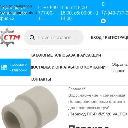
Skip to navigation
Донецк, ул.
+7-949-
пн-пт: 8:00-
Skip to main content
оинская 16а,
777-00-
16:00, сб: 09:00-
+7-949-777-
фис 12
11
14:00
ВХОД / РЕГИСТРАЦ
КАТАЛОГ
МЕТАЛЛОБАЗА
ПРАЙС
АКЦИИ
Обратн
Просмотр
ДОСТАВКА И ОПЛАТА
БЛОГ
О КОМПАНИИ
категорий
звонок
КОНТАКТЫ
Главная
Водоснабжение и сантехника
Полипропиленновые фитинги
для пластиковых труб
Переход ПП-Р Ø25*20 VALFEX