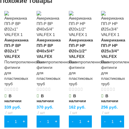
Похожие товары
Американка
Американка
Американка
Американка
ПП-Р ВР
ПП-Р ВР
ПП-Р НР
ПП-Р НР
Ø32х1″
Ø40х5/4″
Ø20х1/2″
Ø25х3/4″
VALFEX
VALFEX
VALFEX
VALFEX
Полипропиленновые
Полипропиленновые
Полипропиленновые
Полипропиле
фитинги
фитинги
фитинги
фитинги
для
для
для
для
пластиковых
пластиковых
пластиковых
пластиковых
труб
труб
труб
труб
В
В
В
В
наличии
наличии
наличии
наличии
339
руб.
370
руб.
162
руб.
256
руб.
шт
шт
шт
шт
В КОРЗИНУ
В КОРЗИНУ
В КОРЗИНУ
В КОРЗИНУ