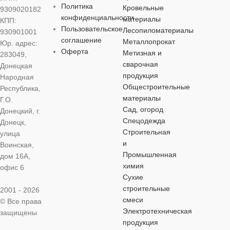
Политика
СОЕДИНЕНИЕ
СОЕДИНЕНИЕ
СОЕДИНЕНИЕ
СОЕДИНЕ
Кровельные
9309020182
конфиденциальности
материалы
КПП:
Пользовательское
Лесопиломатериалы
930901001
внутренняя резьба
внутренняя резьба
,
наружная резьба
,
,
наружная рез
соглашение
Металлопрокат
Юр. адрес:
пайка
пайка
пайка
пайка
Оферта
Метизная и
283049,
сварочная
Донецкая
ОБЛАСТЬ
ОБЛАСТЬ
ОБЛАСТЬ
ОБЛАСТЬ
продукция
Народная
ПРИМЕНЕНИЯ
ПРИМЕНЕНИЯ
ПРИМЕНЕНИЯ
ПРИМЕНЕ
Общестроительные
Республика,
материалы
Г.О.
Сад, огород
горячее
горячее
горячее
горячее
Донецкий, г.
водоснабжение
,
водоснабжение
,
водоснабжение
,
водоснабжен
Спецодежда
Донецк,
холодное
холодное
холодное
холодное
Строительная
улица
водоснабжение
водоснабжение
водоснабжение
водоснабжен
и
Воинская,
Промышленная
дом 16А,
химия
ЦВЕТ
ЦВЕТ
ЦВЕТ
ЦВЕТ
серый
серый
серый
се
офис 6
Сухие
строительные
2001 - 2026
смеси
© Все права
Электротехническая
защищены
продукция